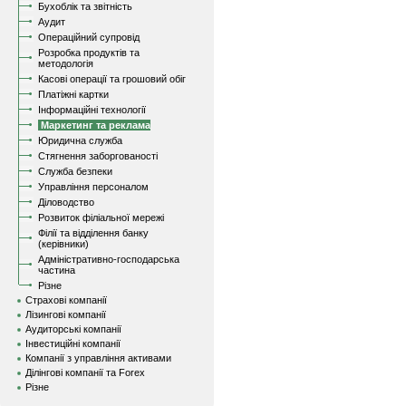
Бухоблік та звітність
Аудит
Операційний супровід
Розробка продуктів та
методологія
Касові операції та грошовий обіг
Платіжні картки
Інформаційні технології
Маркетинг та реклама
Юридична служба
Стягнення заборгованості
Служба безпеки
Управління персоналом
Діловодство
Розвиток філіальної мережі
Філії та відділення банку
(керівники)
Адміністративно-господарська
частина
Різне
Страхові компанії
Лізингові компанії
Аудиторські компанії
Інвестиційні компанії
Компанії з управління активами
Ділінгові компанії та Forex
Різне