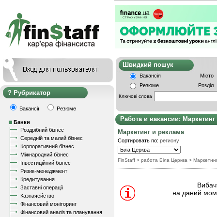
Швидкий пошу
Вакансія
Місто
Резюме
Розділ
Рубрикатор
Ключові слова
Вакансії
Резюме
Работа и вакансии: Маркетинг
Банки
Роздрібний бізнес
Маркетинг и реклама
Середній та малий бізнес
Сортировать по:
региону
Корпоративний бізнес
Міжнародний бізнес
FinStaff
> работа Біла Церква
>
Маркетин
Інвестиційний бізнес
Ризик-менеджмент
Кредитування
Вибачт
Заставні операції
на даний моме
Казначейство
Фінансовий моніторинг
Фінансовий аналіз та планування