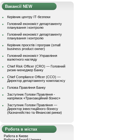
Вакансії NEW
Керівник центру ІТ-безпеки
Головний економіст департаменту
планування і контролю
Головний економіст департаменту
планування і контролю
Керівник проєктів і програм (small
business product owner)
Головний економіст Управління
валютного нагляду
Chief Risk Officer (CRO) — Головний
ризик-менеджер Банку
Chief Compliance Officer (CCO) —
Директор департаменту комплаєнсу
Голова Правління Банку
Заступник Голови Правління -
напрямок «Транзакційний бізнес»
Заступник Голови Правління —
Директор інвестиційного бізнесу
(Казначейство та Фінансові ринки)
Робота в містах
Работа в Киеве
Работа в Белой Церкви