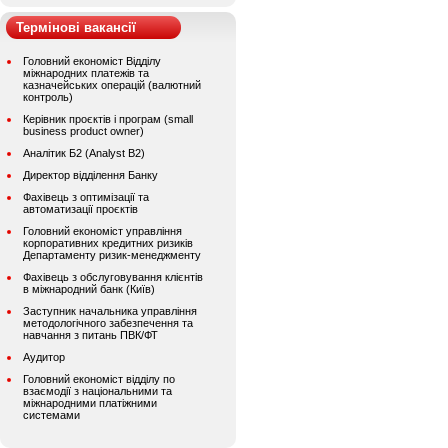
Термінові вакансії
Головний економіст Відділу
міжнародних платежів та
казначейських операцій (валютний
контроль)
Керівник проєктів і програм (small
business product owner)
Аналітик Б2 (Analyst B2)
Директор відділення Банку
Фахівець з оптимізації та
автоматизації проєктів
Головний економіст управління
корпоративних кредитних ризиків
Департаменту ризик-менеджменту
Фахівець з обслуговування клієнтів
в міжнародний банк (Київ)
Заступник начальника управління
методологічного забезпечення та
навчання з питань ПВК/ФТ
Аудитор
Головний економіст відділу по
взаємодії з національними та
міжнародними платіжними
системами