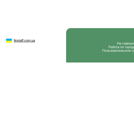
finstaff.com.ua
На главну
Работа по город
Пользовательское с