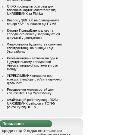
ОККО проводить розіграш для
власників карток Mastercard від
UKRSIBBANK та Fishka
Внесок у $60 000 на благодійному
вечорі KSE Foundation від ПУМб
Клієнти ПриватБанк малого та
середнього бізнесу запрошуються
до участі у дослідженні
Фінансування будівництва сонячної
електростанції на Київщині від
Укргазбанку
Регламентовані технічні заходи в
індустріальному середовищі
Автоматизованої системи виплат
Фонду
УКРЕКСІМБАНК оголосив про
конкурс з відбору суб’єкта оціночної
діяльності
Розширення можливостей для
клієнтів ФОП від Укргазбанку
«Найкращий роботодавець 2023»
UKRSIBBANK увійшов у ТОП-5
рейтингу від UGEN
Посилання
кредит під 0 відсотків
список rss