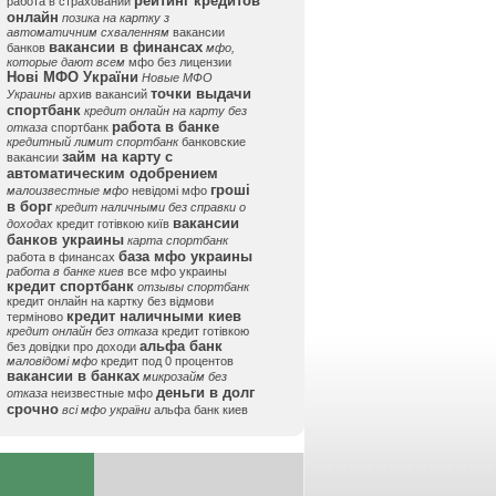
рейтинг кредитов
работа в страховании
онлайн
позика на картку з
автоматичним схваленням
вакансии
вакансии в финансах
банков
мфо,
которые дают всем
мфо без лицензии
Нові МФО України
Новые МФО
точки выдачи
Украины
архив вакансий
спортбанк
кредит онлайн на карту без
работа в банке
отказа
спортбанк
кредитный лимит спортбанк
банковские
займ на карту с
вакансии
автоматическим одобрением
гроші
малоизвестные мфо
невідомі мфо
в борг
кредит наличными без справки о
вакансии
доходах
кредит готівкою київ
банков украины
карта спортбанк
база мфо украины
работа в финансах
работа в банке киев
все мфо украины
кредит спортбанк
отзывы спортбанк
кредит онлайн на картку без відмови
кредит наличными киев
терміново
кредит онлайн без отказа
кредит готівкою
альфа банк
без довідки про доходи
маловідомі мфо
кредит под 0 процентов
вакансии в банках
микрозайм без
деньги в долг
отказа
неизвестные мфо
срочно
всі мфо україни
альфа банк киев