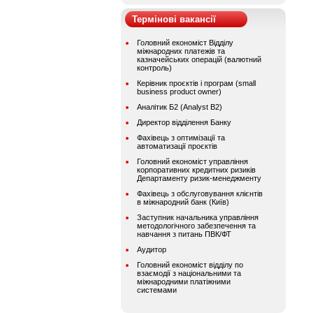
Термінові вакансії
Головний економіст Відділу
міжнародних платежів та
казначейських операцій (валютний
контроль)
Керівник проєктів і програм (small
business product owner)
Аналітик Б2 (Analyst B2)
Директор відділення Банку
Фахівець з оптимізації та
автоматизації проєктів
Головний економіст управління
корпоративних кредитних ризиків
Департаменту ризик-менеджменту
Фахівець з обслуговування клієнтів
в міжнародний банк (Київ)
Заступник начальника управління
методологічного забезпечення та
навчання з питань ПВК/ФТ
Аудитор
Головний економіст відділу по
взаємодії з національними та
міжнародними платіжними
системами