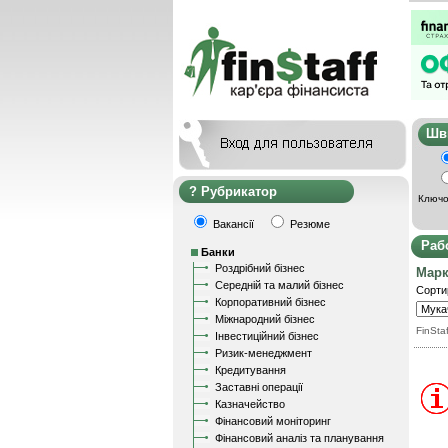
Ш
Рубрикатор
Ключо
Вакансії
Резюме
Раб
Банки
Роздрібний бізнес
Марк
Середній та малий бізнес
Сорти
Корпоративний бізнес
Міжнародний бізнес
FinStaf
Інвестиційний бізнес
Ризик-менеджмент
Кредитування
Заставні операції
Казначейство
Фінансовий моніторинг
Фінансовий аналіз та планування