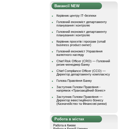
Вакансії NEW
Керівник центру ІТ-безпеки
Головний економіст департаменту
планування і контролю
Головний економіст департаменту
планування і контролю
Керівник проєктів і програм (small
business product owner)
Головний економіст Управління
валютного нагляду
Chief Risk Officer (CRO) — Головний
ризик-менеджер Банку
Chief Compliance Officer (CCO) —
Директор департаменту комплаєнсу
Голова Правління Банку
Заступник Голови Правління -
напрямок «Транзакційний бізнес»
Заступник Голови Правління —
Директор інвестиційного бізнесу
(Казначейство та Фінансові ринки)
Робота в містах
Работа в Киеве
Работа в Белой Церкви