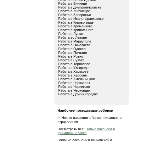
Работа в Виннице
Работа в Днепропетровске
Работа в Житомире
Работа в Запорожье
Работа в Ивано-Франковске
Работа в Кировограде
Работа в Кременчуге
Работа в Кривом Роге
Работа в Луцке
Работа во Львове
Работа в Мариуполе
Работа в Николаеве
Работа в Одессе
Работа в Полтаве
Работа в Ровно
Работа в Сумах
Работа в Тернополе
Работа в Ужгороде
Работа в Харькове
Работа в Херсоне
Работа в Хмельницком
Работа в Черкассах
Работа в Чернигове
Работа в Черновцах
Работа в Других городах
Наиболее посещаемые рубрики
✅ Новые вакансии в банке, финансах и
страховании
Посмотреть все:
Новые вакансии в
финансах и банке
Горящие вакансии в банковской и