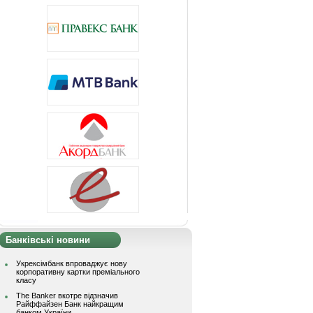
Банківські новини
Укрексімбанк впроваджує нову
корпоративну картки преміального
класу
The Banker вкотре відзначив
Райффайзен Банк найкращим
банком України