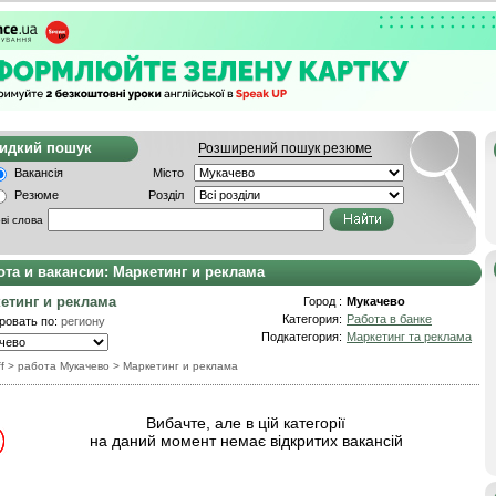
видкий пошук
Розширений пошук резюме
Вакансія
Місто
Резюме
Розділ
ві слова
ота и вакансии: Маркетинг и реклама
етинг и реклама
Город :
Мукачево
Категория:
Работа в банке
ровать по:
региону
Подкатегория:
Маркетинг та реклама
f
> работа Мукачево
>
Маркетинг и реклама
Вибачте, але в цій категорії
на даний момент немає відкритих вакансій