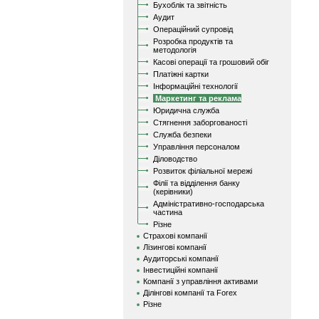
Бухоблік та звітність
Аудит
Операційний супровід
Розробка продуктів та
методологія
Касові операції та грошовий обіг
Платіжні картки
Інформаційні технології
Маркетинг та реклама
Юридична служба
Стягнення заборгованості
Служба безпеки
Управління персоналом
Діловодство
Розвиток філіальної мережі
Філії та відділення банку
(керівники)
Адміністративно-господарська
частина
Різне
Страхові компанії
Лізингові компанії
Аудиторські компанії
Інвестиційні компанії
Компанії з управління активами
Ділінгові компанії та Forex
Різне