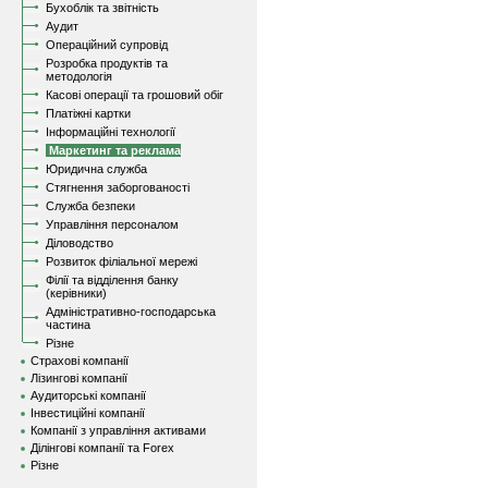
Бухоблік та звітність
Аудит
Операційний супровід
Розробка продуктів та
методологія
Касові операції та грошовий обіг
Платіжні картки
Інформаційні технології
Маркетинг та реклама
Юридична служба
Стягнення заборгованості
Служба безпеки
Управління персоналом
Діловодство
Розвиток філіальної мережі
Філії та відділення банку
(керівники)
Адміністративно-господарська
частина
Різне
Страхові компанії
Лізингові компанії
Аудиторські компанії
Інвестиційні компанії
Компанії з управління активами
Ділінгові компанії та Forex
Різне