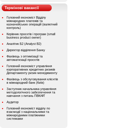
Термінові вакансії
Головний економіст Відділу
міжнародних платежів та
казначейських операцій (валютний
контроль)
Керівник проєктів і програм (small
business product owner)
Аналітик Б2 (Analyst B2)
Директор відділення Банку
Фахівець з оптимізації та
автоматизації проєктів
Головний економіст управління
корпоративних кредитних ризиків
Департаменту ризик-менеджменту
Фахівець з обслуговування клієнтів
в міжнародний банк (Київ)
Заступник начальника управління
методологічного забезпечення та
навчання з питань ПВК/ФТ
Аудитор
Головний економіст відділу по
взаємодії з національними та
міжнародними платіжними
системами