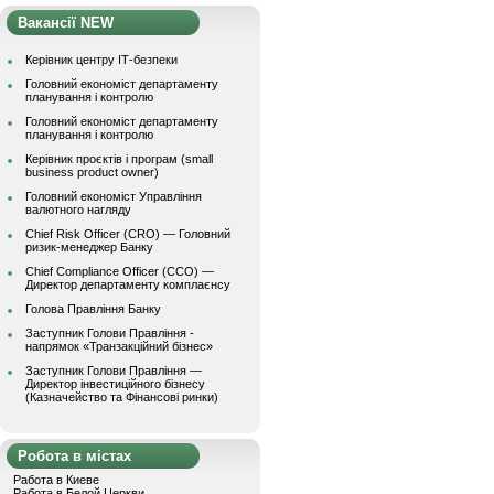
Вакансії NEW
Керівник центру ІТ-безпеки
Головний економіст департаменту
планування і контролю
Головний економіст департаменту
планування і контролю
Керівник проєктів і програм (small
business product owner)
Головний економіст Управління
валютного нагляду
Chief Risk Officer (CRO) — Головний
ризик-менеджер Банку
Chief Compliance Officer (CCO) —
Директор департаменту комплаєнсу
Голова Правління Банку
Заступник Голови Правління -
напрямок «Транзакційний бізнес»
Заступник Голови Правління —
Директор інвестиційного бізнесу
(Казначейство та Фінансові ринки)
Робота в містах
Работа в Киеве
Работа в Белой Церкви