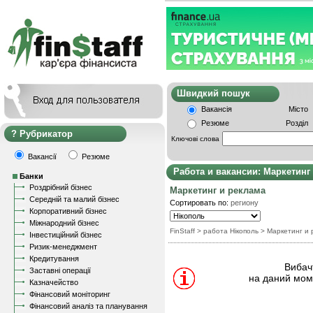
Швидкий пошу
Вакансія
Місто
Резюме
Розділ
Рубрикатор
Ключові слова
Вакансії
Резюме
Работа и вакансии: Маркетинг
Банки
Роздрібний бізнес
Маркетинг и реклама
Середній та малий бізнес
Сортировать по:
региону
Корпоративний бізнес
Міжнародний бізнес
FinStaff
> работа Нікополь
>
Маркетинг и 
Інвестиційний бізнес
Ризик-менеджмент
Кредитування
Вибачт
Заставні операції
на даний моме
Казначейство
Фінансовий моніторинг
Фінансовий аналіз та планування