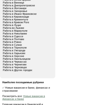
Работа в Виннице
Работа в Днепропетровске
Работа в Житомире
Работа в Запорожье
Работа в Ивано-Франковске
Работа в Кировограде
Работа в Кременчуге
Работа в Кривом Роге
Работа в Луцке
Работа во Львове
Работа в Мариуполе
Работа в Николаеве
Работа в Одессе
Работа в Полтаве
Работа в Ровно
Работа в Сумах
Работа в Тернополе
Работа в Ужгороде
Работа в Харькове
Работа в Херсоне
Работа в Хмельницком
Работа в Черкассах
Работа в Чернигове
Работа в Черновцах
Работа в Других городах
Наиболее посещаемые рубрики
✅ Новые вакансии в банке, финансах и
страховании
Посмотреть все:
Новые вакансии в
финансах и банке
Горящие вакансии в банковской и