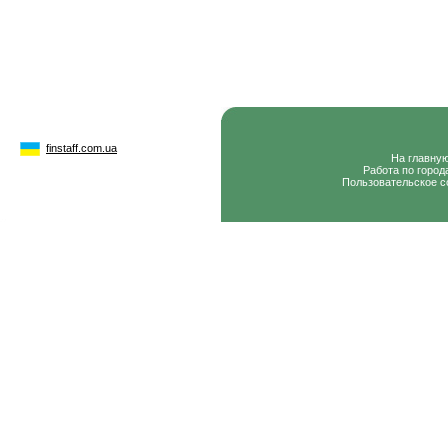
finstaff.com.ua
На главну
Работа по город
Пользовательское с