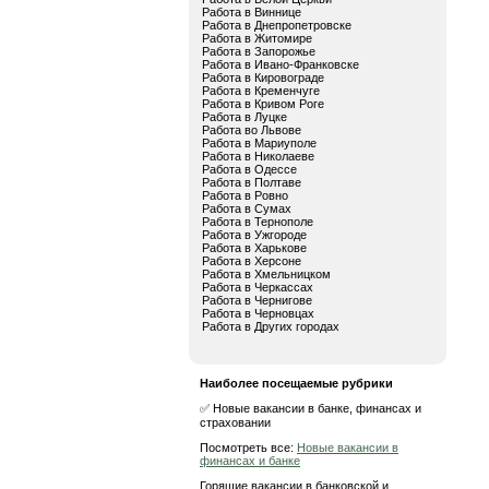
Работа в Виннице
Работа в Днепропетровске
Работа в Житомире
Работа в Запорожье
Работа в Ивано-Франковске
Работа в Кировограде
Работа в Кременчуге
Работа в Кривом Роге
Работа в Луцке
Работа во Львове
Работа в Мариуполе
Работа в Николаеве
Работа в Одессе
Работа в Полтаве
Работа в Ровно
Работа в Сумах
Работа в Тернополе
Работа в Ужгороде
Работа в Харькове
Работа в Херсоне
Работа в Хмельницком
Работа в Черкассах
Работа в Чернигове
Работа в Черновцах
Работа в Других городах
Наиболее посещаемые рубрики
✅ Новые вакансии в банке, финансах и
страховании
Посмотреть все:
Новые вакансии в
финансах и банке
Горящие вакансии в банковской и