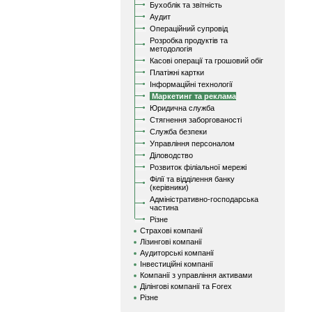
Бухоблік та звітність
Аудит
Операційний супровід
Розробка продуктів та
методологія
Касові операції та грошовий обіг
Платіжні картки
Інформаційні технології
Маркетинг та реклама
Юридична служба
Стягнення заборгованості
Служба безпеки
Управління персоналом
Діловодство
Розвиток філіальної мережі
Філії та відділення банку
(керівники)
Адміністративно-господарська
частина
Різне
Страхові компанії
Лізингові компанії
Аудиторські компанії
Інвестиційні компанії
Компанії з управління активами
Ділінгові компанії та Forex
Різне