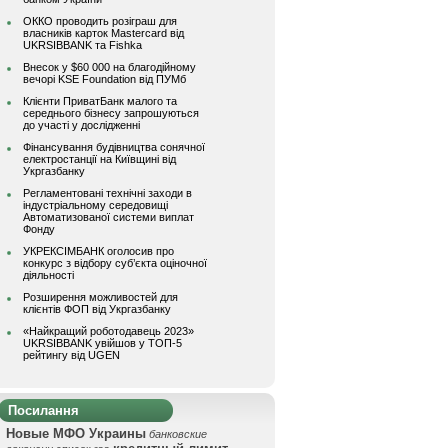
ОККО проводить розіграш для
власників карток Mastercard від
UKRSIBBANK та Fishka
Внесок у $60 000 на благодійному
вечорі KSE Foundation від ПУМб
Клієнти ПриватБанк малого та
середнього бізнесу запрошуються
до участі у дослідженні
Фінансування будівництва сонячної
електростанції на Київщині від
Укргазбанку
Регламентовані технічні заходи в
індустріальному середовищі
Автоматизованої системи виплат
Фонду
УКРЕКСІМБАНК оголосив про
конкурс з відбору суб’єкта оціночної
діяльності
Розширення можливостей для
клієнтів ФОП від Укргазбанку
«Найкращий роботодавець 2023»
UKRSIBBANK увійшов у ТОП-5
рейтингу від UGEN
Посилання
Новые МФО Украины
банковские