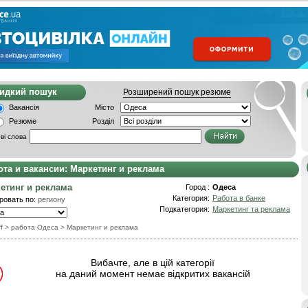
видкий пошук
Розширений пошук резюме
Вакансія
Місто
Резюме
Розділ
ві слова
ота и вакансии: Маркетинг и реклама
етинг и реклама
Город :
Одеса
Категория:
Работа в банке
ровать по:
региону
Подкатегория:
Маркетинг та реклама
f
> работа Одеса
>
Маркетинг и реклама
Вибачте, але в цій категорії
на даний момент немає відкритих вакансій