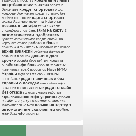
кредитный лимит
вакансии
список rss
спортбанк
вакансии банков
работа в
кредит спортбанк
банке киев
мфо,
которые дают всем
кредит готівкою без
карта спортбанк
довідки про доходи
альфа банк киев
кредит під 0 відсотків
неизвестные мфо
точки выдачи
займ на карту с
спортбанк
спортбанк
автоматическим одобрением
кредит готівкою київ
кредит онлайн на
работа в банке
карту без отказа
вакансии в финансах
микрозайм без отказа
архив вакансий
работа в финансах
деньги в долг
вакансии в банках
срочно
гроші в борг
рейтинг кредитов
альфа банк
онлайн
кредит наличными
Нові МФО
киев
кредит под 0 процентов
України
мфо без лицензии
отзывы
кредит наличными без
спортбанк
справки о доходах
маловідомі мфо
кредит онлайн
вакансии банков украины
без отказа
всі мфо україни
работа в
все мфо украины
страховании
кредит
онлайн на картку без відмови терміново
позика на картку з
малоизвестные мфо
автоматичним схваленням
невідомі
мфо
база мфо украины