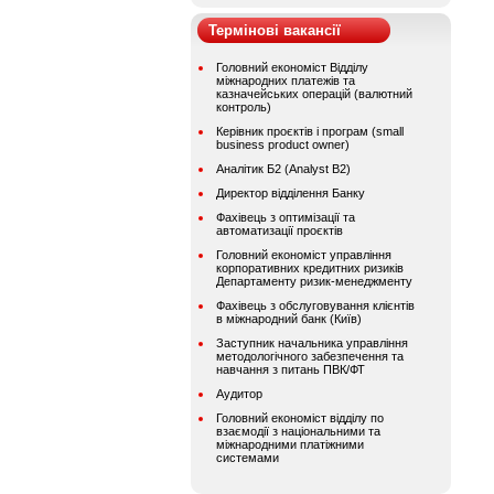
Термінові вакансії
Головний економіст Відділу
міжнародних платежів та
казначейських операцій (валютний
контроль)
Керівник проєктів і програм (small
business product owner)
Аналітик Б2 (Analyst B2)
Директор відділення Банку
Фахівець з оптимізації та
автоматизації проєктів
Головний економіст управління
корпоративних кредитних ризиків
Департаменту ризик-менеджменту
Фахівець з обслуговування клієнтів
в міжнародний банк (Київ)
Заступник начальника управління
методологічного забезпечення та
навчання з питань ПВК/ФТ
Аудитор
Головний економіст відділу по
взаємодії з національними та
міжнародними платіжними
системами