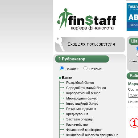
Ш
Рубрикатор
Ключо
Вакансії
Резюме
Раб
Банки
Роздрібний бізнес
Марк
Середній та малий бізнес
Сорти
Корпоративний бізнес
Міжнародний бізнес
FinStaf
Інвестиційний бізнес
Ризик-менеджмент
Кредитування
Заставні операції
Казначейство
Фінансовий моніторинг
Фінансовий аналіз та планування