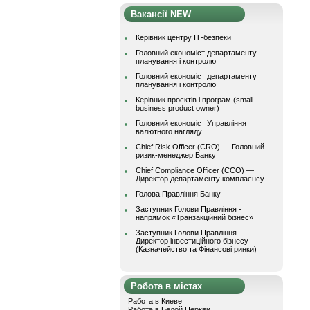
Вакансії NEW
Керівник центру ІТ-безпеки
Головний економіст департаменту
планування і контролю
Головний економіст департаменту
планування і контролю
Керівник проєктів і програм (small
business product owner)
Головний економіст Управління
валютного нагляду
Chief Risk Officer (CRO) — Головний
ризик-менеджер Банку
Chief Compliance Officer (CCO) —
Директор департаменту комплаєнсу
Голова Правління Банку
Заступник Голови Правління -
напрямок «Транзакційний бізнес»
Заступник Голови Правління —
Директор інвестиційного бізнесу
(Казначейство та Фінансові ринки)
Робота в містах
Работа в Киеве
Работа в Белой Церкви