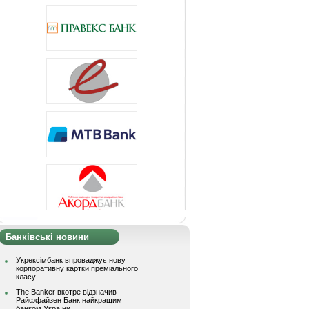
Банківські новини
Укрексімбанк впроваджує нову
корпоративну картки преміального
класу
The Banker вкотре відзначив
Райффайзен Банк найкращим
банком України