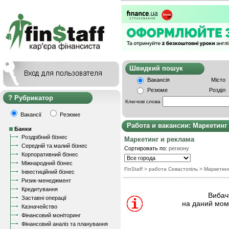
Швидкий пошу
Вакансія
Місто
Резюме
Розділ
Рубрикатор
Ключові слова
Вакансії
Резюме
Работа и вакансии: Маркетинг
Банки
Роздрібний бізнес
Маркетинг и реклама
Середній та малий бізнес
Сортировать по:
региону
Корпоративний бізнес
Міжнародний бізнес
FinStaff
> работа Севастопіль
>
Маркетин
Інвестиційний бізнес
Ризик-менеджмент
Кредитування
Вибачт
Заставні операції
на даний моме
Казначейство
Фінансовий моніторинг
Фінансовий аналіз та планування