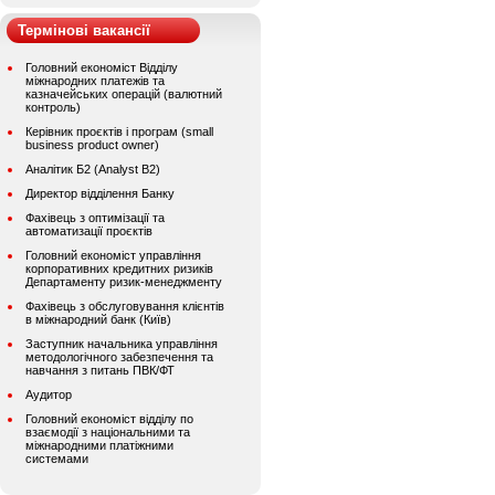
Термінові вакансії
Головний економіст Відділу
міжнародних платежів та
казначейських операцій (валютний
контроль)
Керівник проєктів і програм (small
business product owner)
Аналітик Б2 (Analyst B2)
Директор відділення Банку
Фахівець з оптимізації та
автоматизації проєктів
Головний економіст управління
корпоративних кредитних ризиків
Департаменту ризик-менеджменту
Фахівець з обслуговування клієнтів
в міжнародний банк (Київ)
Заступник начальника управління
методологічного забезпечення та
навчання з питань ПВК/ФТ
Аудитор
Головний економіст відділу по
взаємодії з національними та
міжнародними платіжними
системами