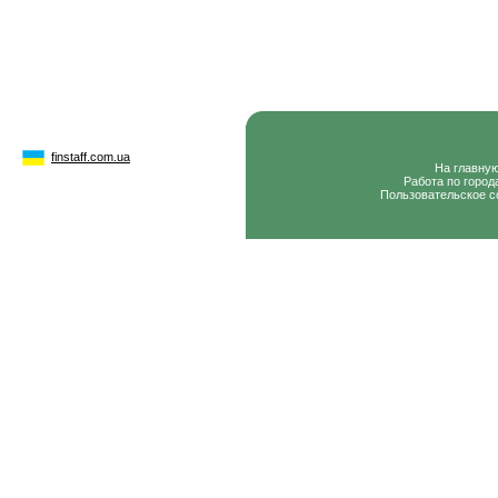
finstaff.com.ua
На главну
Работа по город
Пользовательское с