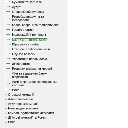
Бухоблік та звітність
Аудит
Операційний супровід
Розробка продуктів та
методологія
Касові операції та грошовий обіг
Платіжні картки
Інформаційні технології
Маркетинг та реклама
Юридична служба
Стягнення заборгованості
Служба безпеки
Управління персоналом
Діловодство
Розвиток філіальної мережі
Філії та відділення банку
(керівники)
Адміністративно-господарська
частина
Різне
Страхові компанії
Лізингові компанії
Аудиторські компанії
Інвестиційні компанії
Компанії з управління активами
Ділінгові компанії та Forex
Різне