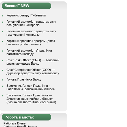
Вакансії NEW
Керівник центру ІТ-безпеки
Головний економіст департаменту
планування і контролю
Головний економіст департаменту
планування і контролю
Керівник проєктів і програм (small
business product owner)
Головний економіст Управління
валютного нагляду
Chief Risk Officer (CRO) — Головний
ризик-менеджер Банку
Chief Compliance Officer (CCO) —
Директор департаменту комплаєнсу
Голова Правління Банку
Заступник Голови Правління -
напрямок «Транзакційний бізнес»
Заступник Голови Правління —
Директор інвестиційного бізнесу
(Казначейство та Фінансові ринки)
Робота в містах
Работа в Киеве
Работа в Белой Церкви