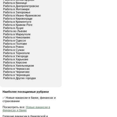
Работа в Виннице
Работа в Днепропетровске
Работа в Житомире
Работа в Запорожье
Работа в Ивано-Франковске
Работа в Кировограде
Работа в Кременчуге
Работа в Кривом Роге
Работа в Луцке
Работа во Львове
Работа в Мариуполе
Работа в Николаеве
Работа в Одессе
Работа в Полтаве
Работа в Ровно
Работа в Сумах
Работа в Тернополе
Работа в Ужгороде
Работа в Харькове
Работа в Херсоне
Работа в Хмельницком
Работа в Черкассах
Работа в Чернигове
Работа в Черновцах
Работа в Других городах
Наиболее посещаемые рубрики
✅ Новые вакансии в банке, финансах и
страховании
Посмотреть все:
Новые вакансии в
финансах и банке
Горящие вакансии в банковской и