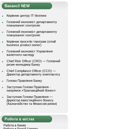
Вакансії NEW
Керівник центру ІТ-безпеки
Головний економіст департаменту
планування і контролю
Головний економіст департаменту
планування і контролю
Керівник проєктів і програм (small
business product owner)
Головний економіст Управління
валютного нагляду
Chief Risk Officer (CRO) — Головний
ризик-менеджер Банку
Chief Compliance Officer (CCO) —
Директор департаменту комплаєнсу
Голова Правління Банку
Заступник Голови Правління -
напрямок «Транзакційний бізнес»
Заступник Голови Правління —
Директор інвестиційного бізнесу
(Казначейство та Фінансові ринки)
Робота в містах
Работа в Киеве
Работа в Белой Церкви