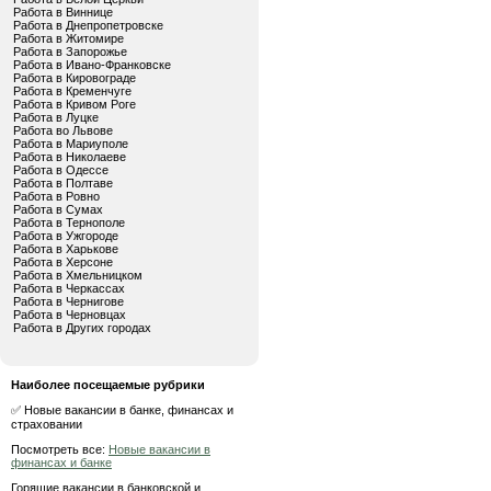
Работа в Виннице
Работа в Днепропетровске
Работа в Житомире
Работа в Запорожье
Работа в Ивано-Франковске
Работа в Кировограде
Работа в Кременчуге
Работа в Кривом Роге
Работа в Луцке
Работа во Львове
Работа в Мариуполе
Работа в Николаеве
Работа в Одессе
Работа в Полтаве
Работа в Ровно
Работа в Сумах
Работа в Тернополе
Работа в Ужгороде
Работа в Харькове
Работа в Херсоне
Работа в Хмельницком
Работа в Черкассах
Работа в Чернигове
Работа в Черновцах
Работа в Других городах
Наиболее посещаемые рубрики
✅ Новые вакансии в банке, финансах и
страховании
Посмотреть все:
Новые вакансии в
финансах и банке
Горящие вакансии в банковской и