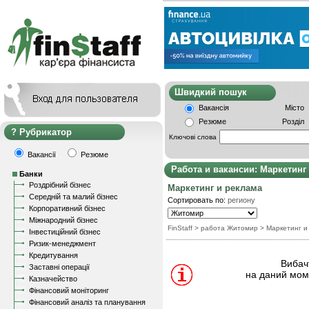
Швидкий пошу
Вакансія
Місто
Резюме
Розділ
Рубрикатор
Ключові слова
Вакансії
Резюме
Работа и вакансии: Маркетинг
Банки
Роздрібний бізнес
Маркетинг и реклама
Середній та малий бізнес
Сортировать по:
региону
Корпоративний бізнес
Міжнародний бізнес
FinStaff
> работа Житомир
>
Маркетинг и
Інвестиційний бізнес
Ризик-менеджмент
Кредитування
Вибачт
Заставні операції
на даний моме
Казначейство
Фінансовий моніторинг
Фінансовий аналіз та планування