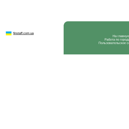
finstaff.com.ua
На главну
Работа по город
Пользовательское с