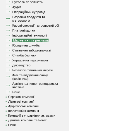
Бухоблік та звітність
Аудит
Операційний супровід
Розробка продуктів та
методологія
Касові операції та грошовий обіг
Платіжні картки
Інформаційні технології
Маркетинг та реклама
Юридична служба
Стягнення заборгованості
Служба безпеки
Управління персоналом
Діловодство
Розвиток філіальної мережі
Філії та відділення банку
(керівники)
Адміністративно-господарська
частина
Різне
Страхові компанії
Лізингові компанії
Аудиторські компанії
Інвестиційні компанії
Компанії з управління активами
Ділінгові компанії та Forex
Різне