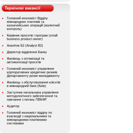
Термінові вакансії
Головний економіст Відділу
міжнародних платежів та
казначейських операцій (валютний
контроль)
Керівник проєктів і програм (small
business product owner)
Аналітик Б2 (Analyst B2)
Директор відділення Банку
Фахівець з оптимізації та
автоматизації проєктів
Головний економіст управління
корпоративних кредитних ризиків
Департаменту ризик-менеджменту
Фахівець з обслуговування клієнтів
в міжнародний банк (Київ)
Заступник начальника управління
методологічного забезпечення та
навчання з питань ПВК/ФТ
Аудитор
Головний економіст відділу по
взаємодії з національними та
міжнародними платіжними
системами