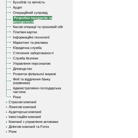
Бухоблік та звітність
Аудит
Операційний супровід
Розробка продуктів та
методологія
Касові операції та грошовий обіг
Платіжні картки
Інформаційні технології
Маркетинг та реклама
Юридична служба
Стягнення заборгованості
Служба безпеки
Управління персоналом
Діловодство
Розвиток філіальної мережі
Філії та відділення банку
(керівники)
Адміністративно-господарська
частина
Різне
Страхові компанії
Лізингові компанії
Аудиторські компанії
Інвестиційні компанії
Компанії з управління активами
Ділінгові компанії та Forex
Різне