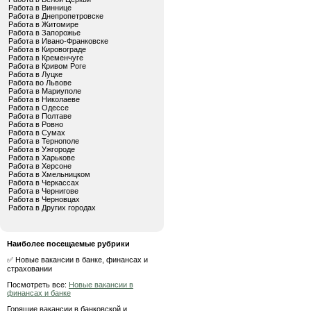
Работа в Виннице
Работа в Днепропетровске
Работа в Житомире
Работа в Запорожье
Работа в Ивано-Франковске
Работа в Кировограде
Работа в Кременчуге
Работа в Кривом Роге
Работа в Луцке
Работа во Львове
Работа в Мариуполе
Работа в Николаеве
Работа в Одессе
Работа в Полтаве
Работа в Ровно
Работа в Сумах
Работа в Тернополе
Работа в Ужгороде
Работа в Харькове
Работа в Херсоне
Работа в Хмельницком
Работа в Черкассах
Работа в Чернигове
Работа в Черновцах
Работа в Других городах
Наиболее посещаемые рубрики
✅ Новые вакансии в банке, финансах и
страховании
Посмотреть все:
Новые вакансии в
финансах и банке
Горящие вакансии в банковской и