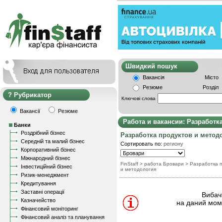
Швидкий пошу
Вакансія
Місто
Резюме
Розділ
Рубрикатор
Ключові слова
Вакансії
Резюме
Работа и вакансии: Разработк
Банки
Роздрібний бізнес
Разработка продуктов и метод
Середній та малий бізнес
Сортировать по:
региону
Корпоративний бізнес
Міжнародний бізнес
FinStaff
> работа Бровари
>
Разработка п
Інвестиційний бізнес
и методология
Ризик-менеджмент
Кредитування
Заставні операції
Вибачт
Казначейство
на даний моме
Фінансовий моніторинг
Фінансовий аналіз та планування