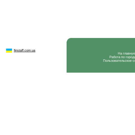
finstaff.com.ua
На главну
Работа по город
Пользовательское с