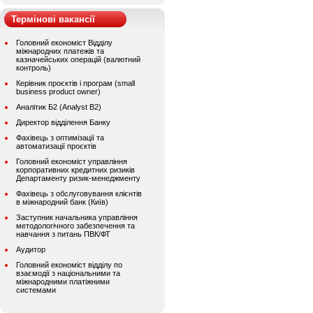
Термінові вакансії
Головний економіст Відділу
міжнародних платежів та
казначейських операцій (валютний
контроль)
Керівник проєктів і програм (small
business product owner)
Аналітик Б2 (Analyst B2)
Директор відділення Банку
Фахівець з оптимізації та
автоматизації проєктів
Головний економіст управління
корпоративних кредитних ризиків
Департаменту ризик-менеджменту
Фахівець з обслуговування клієнтів
в міжнародний банк (Київ)
Заступник начальника управління
методологічного забезпечення та
навчання з питань ПВК/ФТ
Аудитор
Головний економіст відділу по
взаємодії з національними та
міжнародними платіжними
системами