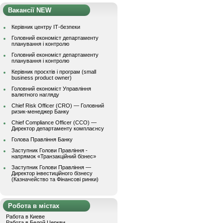
Вакансії NEW
Керівник центру ІТ-безпеки
Головний економіст департаменту
планування і контролю
Головний економіст департаменту
планування і контролю
Керівник проєктів і програм (small
business product owner)
Головний економіст Управління
валютного нагляду
Chief Risk Officer (CRO) — Головний
ризик-менеджер Банку
Chief Compliance Officer (CCO) —
Директор департаменту комплаєнсу
Голова Правління Банку
Заступник Голови Правління -
напрямок «Транзакційний бізнес»
Заступник Голови Правління —
Директор інвестиційного бізнесу
(Казначейство та Фінансові ринки)
Робота в містах
Работа в Киеве
Работа в Белой Церкви