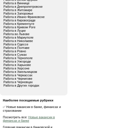
Работа в Виннице
Работа в Днепропетровске
Работа в Житомире
Работа в Запорожье
Работа в Ивано-Франковске
Работа в Кировограде
Работа в Кременчуге
Работа в Кривом Роге
Работа в Луцке
Работа во Львове
Работа в Мариуполе
Работа в Николаеве
Работа в Одессе
Работа в Полтаве
Работа в Ровно
Работа в Сумах
Работа в Тернополе
Работа в Ужгороде
Работа в Харькове
Работа в Херсоне
Работа в Хмельницком
Работа в Черкассах
Работа в Чернигове
Работа в Черновцах
Работа в Других городах
Наиболее посещаемые рубрики
✅ Новые вакансии в банке, финансах и
страховании
Посмотреть все:
Новые вакансии в
финансах и банке
Горящие вакансии в банковской и