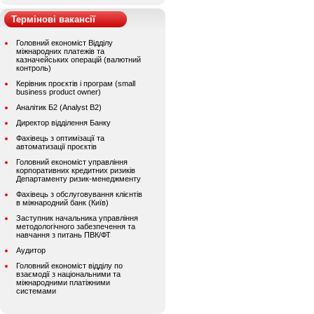
Термінові вакансії
Головний економіст Відділу
міжнародних платежів та
казначейських операцій (валютний
контроль)
Керівник проєктів і програм (small
business product owner)
Аналітик Б2 (Analyst B2)
Директор відділення Банку
Фахівець з оптимізації та
автоматизації проєктів
Головний економіст управління
корпоративних кредитних ризиків
Департаменту ризик-менеджменту
Фахівець з обслуговування клієнтів
в міжнародний банк (Київ)
Заступник начальника управління
методологічного забезпечення та
навчання з питань ПВК/ФТ
Аудитор
Головний економіст відділу по
взаємодії з національними та
міжнародними платіжними
системами