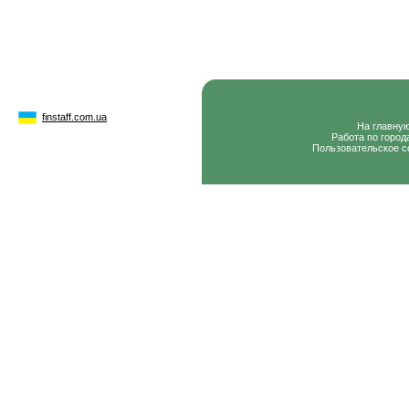
finstaff.com.ua
На главну
Работа по город
Пользовательское с