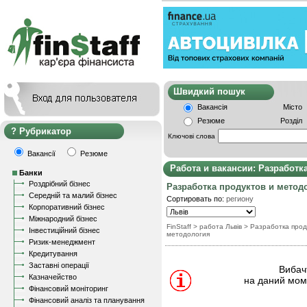
Швидкий пошу
Вакансія
Місто
Резюме
Розділ
Рубрикатор
Ключові слова
Вакансії
Резюме
Работа и вакансии: Разработк
Банки
Роздрібний бізнес
Разработка продуктов и метод
Середній та малий бізнес
Сортировать по:
региону
Корпоративний бізнес
Міжнародний бізнес
FinStaff
> работа Львів
>
Разработка прод
Інвестиційний бізнес
методология
Ризик-менеджмент
Кредитування
Заставні операції
Вибачт
Казначейство
на даний моме
Фінансовий моніторинг
Фінансовий аналіз та планування