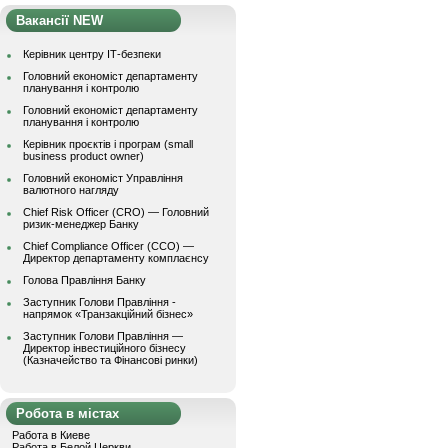
Вакансії NEW
Керівник центру ІТ-безпеки
Головний економіст департаменту
планування і контролю
Головний економіст департаменту
планування і контролю
Керівник проєктів і програм (small
business product owner)
Головний економіст Управління
валютного нагляду
Chief Risk Officer (CRO) — Головний
ризик-менеджер Банку
Chief Compliance Officer (CCO) —
Директор департаменту комплаєнсу
Голова Правління Банку
Заступник Голови Правління -
напрямок «Транзакційний бізнес»
Заступник Голови Правління —
Директор інвестиційного бізнесу
(Казначейство та Фінансові ринки)
Робота в містах
Работа в Киеве
Работа в Белой Церкви