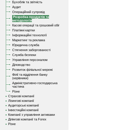
Бухоблік та звітність
Аудит
Операційний супровід
Розробка продуктів та
методологія
Касові операції та грошовий обіг
Платіжні картки
Інформаційні технології
Маркетинг та реклама
Юридична служба
Стягнення заборгованості
Служба безпеки
Управління персоналом
Діловодство
Розвиток філіальної мережі
Філії та відділення банку
(керівники)
Адміністративно-господарська
частина
Різне
Страхові компанії
Лізингові компанії
Аудиторські компанії
Інвестиційні компанії
Компанії з управління активами
Ділінгові компанії та Forex
Різне