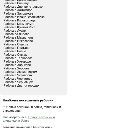
Работа в Виннице
Работа в Днепропетровске
Работа в Житомире
Работа в Запорожье
Работа в Ивано-Франковске
Работа в Кировограде
Работа в Кременчуге
Работа в Кривом Роге
Работа в Луцке
Работа во Львове
Работа в Мариуполе
Работа в Николаеве
Работа в Одессе
Работа в Полтаве
Работа в Ровно
Работа в Сумах
Работа в Тернополе
Работа в Ужгороде
Работа в Харькове
Работа в Херсоне
Работа в Хмельницком
Работа в Черкассах
Работа в Чернигове
Работа в Черновцах
Работа в Других городах
Наиболее посещаемые рубрики
✅ Новые вакансии в банке, финансах и
страховании
Посмотреть все:
Новые вакансии в
финансах и банке
Горящие вакансии в банковской и