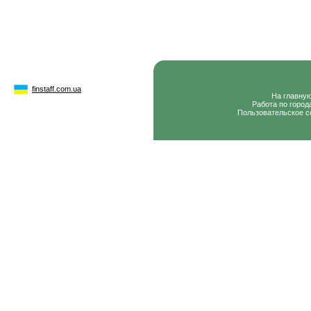
finstaff.com.ua
На главну
Работа по город
Пользовательское с