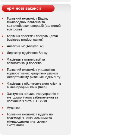
Термінові вакансії
Головний економіст Відділу
міжнародних платежів та
казначейських операцій (валютний
контроль)
Керівник проєктів і програм (small
business product owner)
Аналітик Б2 (Analyst B2)
Директор відділення Банку
Фахівець з оптимізації та
автоматизації проєктів
Головний економіст управління
корпоративних кредитних ризиків
Департаменту ризик-менеджменту
Фахівець з обслуговування клієнтів
в міжнародний банк (Київ)
Заступник начальника управління
методологічного забезпечення та
навчання з питань ПВК/ФТ
Аудитор
Головний економіст відділу по
взаємодії з національними та
міжнародними платіжними
системами