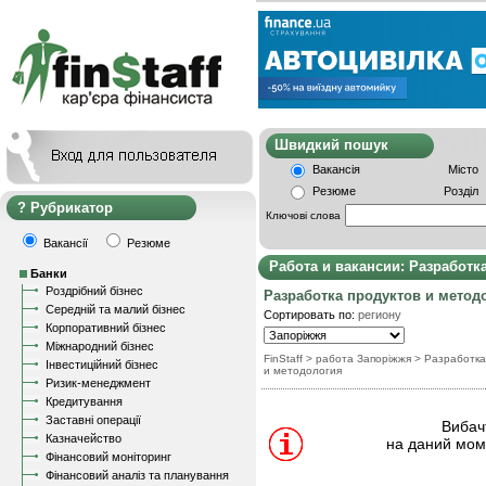
Швидкий пошу
Вакансія
Місто
Резюме
Розділ
Рубрикатор
Ключові слова
Вакансії
Резюме
Работа и вакансии: Разработк
Банки
Роздрібний бізнес
Разработка продуктов и метод
Середній та малий бізнес
Сортировать по:
региону
Корпоративний бізнес
Міжнародний бізнес
FinStaff
> работа Запоріжжя
>
Разработка
Інвестиційний бізнес
и методология
Ризик-менеджмент
Кредитування
Заставні операції
Вибачт
Казначейство
на даний моме
Фінансовий моніторинг
Фінансовий аналіз та планування