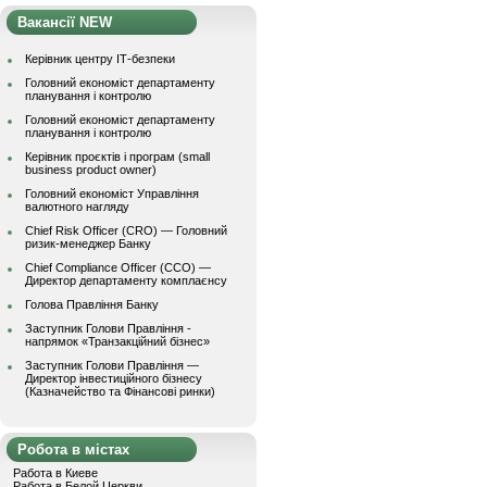
Вакансії NEW
Керівник центру ІТ-безпеки
Головний економіст департаменту
планування і контролю
Головний економіст департаменту
планування і контролю
Керівник проєктів і програм (small
business product owner)
Головний економіст Управління
валютного нагляду
Chief Risk Officer (CRO) — Головний
ризик-менеджер Банку
Chief Compliance Officer (CCO) —
Директор департаменту комплаєнсу
Голова Правління Банку
Заступник Голови Правління -
напрямок «Транзакційний бізнес»
Заступник Голови Правління —
Директор інвестиційного бізнесу
(Казначейство та Фінансові ринки)
Робота в містах
Работа в Киеве
Работа в Белой Церкви