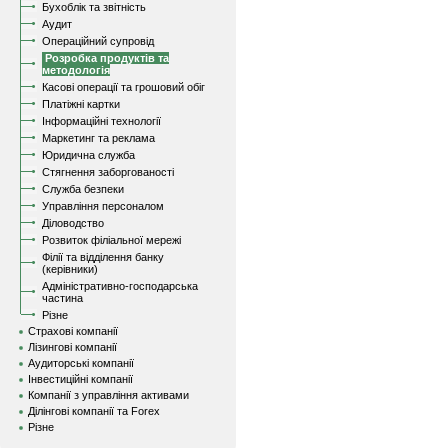
Бухоблік та звітність
Аудит
Операційний супровід
Розробка продуктів та
методологія
Касові операції та грошовий обіг
Платіжні картки
Інформаційні технології
Маркетинг та реклама
Юридична служба
Стягнення заборгованості
Служба безпеки
Управління персоналом
Діловодство
Розвиток філіальної мережі
Філії та відділення банку
(керівники)
Адміністративно-господарська
частина
Різне
Страхові компанії
Лізингові компанії
Аудиторські компанії
Інвестиційні компанії
Компанії з управління активами
Ділінгові компанії та Forex
Різне