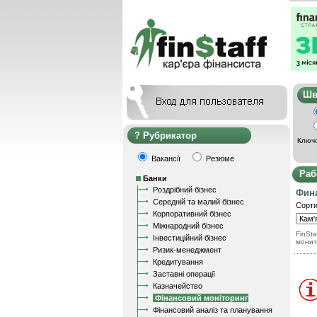
Ш
Рубрикатор
Ключо
Вакансії
Резюме
Раб
Банки
Роздрібний бізнес
Фин
Середній та малий бізнес
Сорти
Корпоративний бізнес
Міжнародний бізнес
FinSta
Інвестиційний бізнес
монит
Ризик-менеджмент
Кредитування
Заставні операції
Казначейство
Фінансовий моніторинг
Фінансовий аналіз та планування