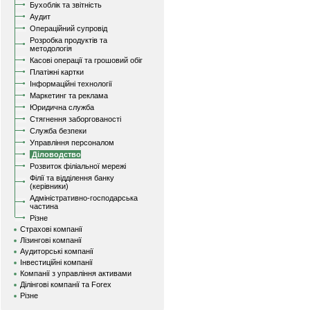
Бухоблік та звітність
Аудит
Операційний супровід
Розробка продуктів та
методологія
Касові операції та грошовий обіг
Платіжні картки
Інформаційні технології
Маркетинг та реклама
Юридична служба
Стягнення заборгованості
Служба безпеки
Управління персоналом
Діловодство
Розвиток філіальної мережі
Філії та відділення банку
(керівники)
Адміністративно-господарська
частина
Різне
Страхові компанії
Лізингові компанії
Аудиторські компанії
Інвестиційні компанії
Компанії з управління активами
Ділінгові компанії та Forex
Різне