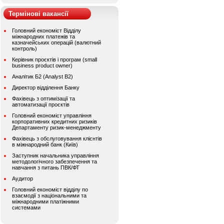
Термінові вакансії
Головний економіст Відділу
міжнародних платежів та
казначейських операцій (валютний
контроль)
Керівник проєктів і програм (small
business product owner)
Аналітик Б2 (Analyst B2)
Директор відділення Банку
Фахівець з оптимізації та
автоматизації проєктів
Головний економіст управління
корпоративних кредитних ризиків
Департаменту ризик-менеджменту
Фахівець з обслуговування клієнтів
в міжнародний банк (Київ)
Заступник начальника управління
методологічного забезпечення та
навчання з питань ПВК/ФТ
Аудитор
Головний економіст відділу по
взаємодії з національними та
міжнародними платіжними
системами