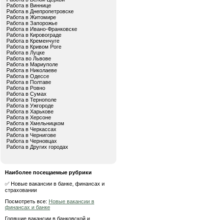
Работа в Виннице
Работа в Днепропетровске
Работа в Житомире
Работа в Запорожье
Работа в Ивано-Франковске
Работа в Кировограде
Работа в Кременчуге
Работа в Кривом Роге
Работа в Луцке
Работа во Львове
Работа в Мариуполе
Работа в Николаеве
Работа в Одессе
Работа в Полтаве
Работа в Ровно
Работа в Сумах
Работа в Тернополе
Работа в Ужгороде
Работа в Харькове
Работа в Херсоне
Работа в Хмельницком
Работа в Черкассах
Работа в Чернигове
Работа в Черновцах
Работа в Других городах
Наиболее посещаемые рубрики
✅ Новые вакансии в банке, финансах и
страховании
Посмотреть все:
Новые вакансии в
финансах и банке
Горящие вакансии в банковской и