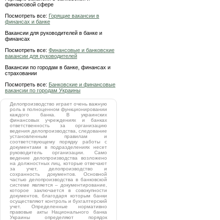
финансовой сфере
Посмотреть все:
Горящие вакансии в
финансах и банке
Вакансии для руководителей в банке и
финансах
Посмотреть все:
Финансовые и банковские
вакансии для руководителей
Вакансии по городам в банке, финансах и
страховании
Посмотреть все:
Банковские и финансовые
вакансии по городам Украины
Делопроизводство играет очень важную
роль в полноценном функционировании
каждого банка. В украинских
финансовых учреждениях и банках
ответственность за организацию
ведения делопроизводства, следование
установленным правилам и
соответствующему порядку работы с
документами в подразделениях несет
руководитель организации. Само
ведение делопроизводства возложено
на должностных лиц, которые отвечают
за учет, делопроизводство и
сохранность документов. Основной
частью делопроизводства в банковской
системе является – документирование,
которое заключается в совокупности
документов, благодаря которым банки
осуществляют контроль и бухгалтерский
учет. Определенные нормативно
правовые акты Национального банка
Украины определяют порядок