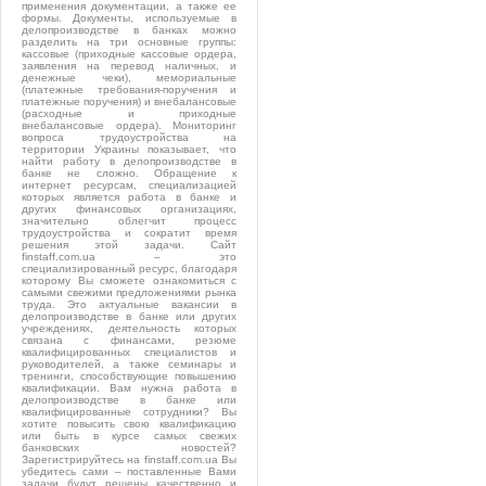
применения документации, а также ее
формы. Документы, используемые в
делопроизводстве в банках можно
разделить на три основные группы:
кассовые (приходные кассовые ордера,
заявления на перевод наличных, и
денежные чеки), мемориальные
(платежные требования-поручения и
платежные поручения) и внебалансовые
(расходные и приходные
внебалансовые ордера). Мониторинг
вопроса трудоустройства на
территории Украины показывает, что
найти работу в делопроизводстве в
банке не сложно. Обращение к
интернет ресурсам, специализацией
которых является работа в банке и
других финансовых организациях,
значительно облегчит процесс
трудоустройства и сократит время
решения этой задачи. Сайт
finstaff.com.ua – это
специализированный ресурс, благодаря
которому Вы сможете ознакомиться с
самыми свежими предложениями рынка
труда. Это актуальные вакансии в
делопроизводстве в банке или других
учреждениях, деятельность которых
связана с финансами, резюме
квалифицированных специалистов и
руководителей, а также семинары и
тренинги, способствующие повышению
квалификации. Вам нужна работа в
делопроизводстве в банке или
квалифицированные сотрудники? Вы
хотите повысить свою квалификацию
или быть в курсе самых свежих
банковских новостей?
Зарегистрируйтесь на finstaff.com.ua Вы
убедитесь сами – поставленные Вами
задачи будут решены качественно и