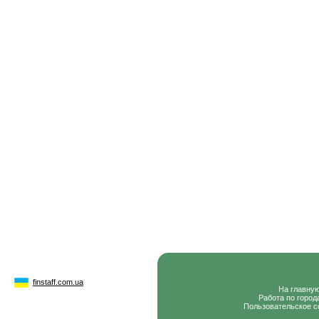
finstaff.com.ua
На главну
Работа по город
Пользовательское с