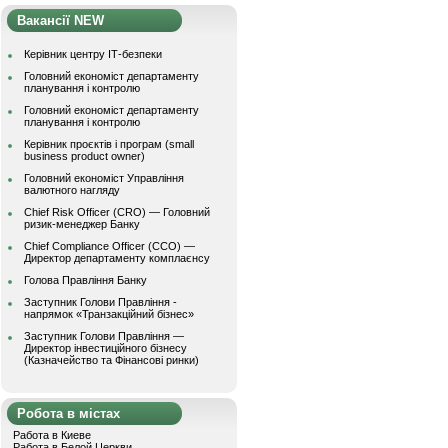
Вакансії NEW
Керівник центру ІТ-безпеки
Головний економіст департаменту
планування і контролю
Головний економіст департаменту
планування і контролю
Керівник проєктів і програм (small
business product owner)
Головний економіст Управління
валютного нагляду
Chief Risk Officer (CRO) — Головний
ризик-менеджер Банку
Chief Compliance Officer (CCO) —
Директор департаменту комплаєнсу
Голова Правління Банку
Заступник Голови Правління -
напрямок «Транзакційний бізнес»
Заступник Голови Правління —
Директор інвестиційного бізнесу
(Казначейство та Фінансові ринки)
Робота в містах
Работа в Киеве
Работа в Белой Церкви