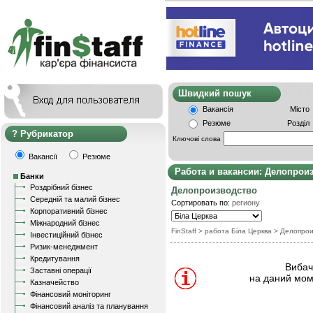
Швидкий пошу
Вакансія
Місто
Резюме
Розділ
Рубрикатор
Ключові слова
Вакансії
Резюме
Работа и вакансии: Делопрои
Банки
Роздрібний бізнес
Делопроизводство
Середній та малий бізнес
Сортировать по:
региону
Корпоративний бізнес
Міжнародний бізнес
FinStaff
> работа Біла Церква
>
Делопрои
Інвестиційний бізнес
Ризик-менеджмент
Кредитування
Вибачт
Заставні операції
на даний мом
Казначейство
Фінансовий моніторинг
Фінансовий аналіз та планування