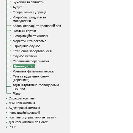
Бухоблік та звітність
Аудит
Операційний супровід
Розробка продуктів та
методологія
Касові операції та грошовий обіг
Платіжні картки
Інформаційні технології
Маркетинг та реклама
Юридична служба
Стягнення заборгованості
Служба безпеки
Управління персоналом
Діловодство
Розвиток філіальної мережі
Філії та відділення банку
(керівники)
Адміністративно-господарська
частина
Різне
Страхові компанії
Лізингові компанії
Аудиторські компанії
Інвестиційні компанії
Компанії з управління активами
Ділінгові компанії та Forex
Різне