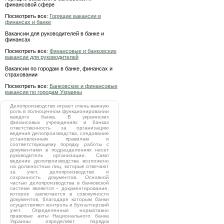
финансовой сфере
Посмотреть все:
Горящие вакансии в
финансах и банке
Вакансии для руководителей в банке и
финансах
Посмотреть все:
Финансовые и банковские
вакансии для руководителей
Вакансии по городам в банке, финансах и
страховании
Посмотреть все:
Банковские и финансовые
вакансии по городам Украины
Делопроизводство играет очень важную
роль в полноценном функционировании
каждого банка. В украинских
финансовых учреждениях и банках
ответственность за организацию
ведения делопроизводства, следование
установленным правилам и
соответствующему порядку работы с
документами в подразделениях несет
руководитель организации. Само
ведение делопроизводства возложено
на должностных лиц, которые отвечают
за учет, делопроизводство и
сохранность документов. Основной
частью делопроизводства в банковской
системе является – документирование,
которое заключается в совокупности
документов, благодаря которым банки
осуществляют контроль и бухгалтерский
учет. Определенные нормативно
правовые акты Национального банка
Украины определяют порядок