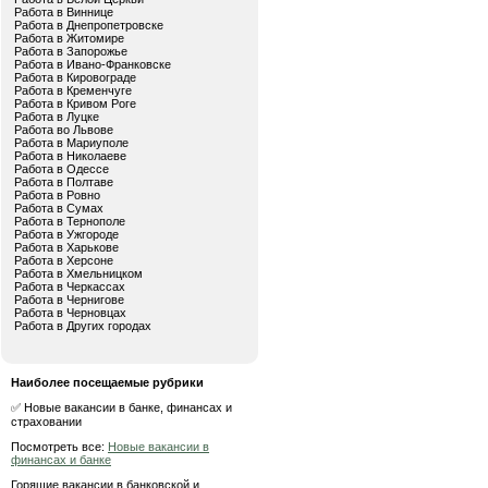
Работа в Виннице
Работа в Днепропетровске
Работа в Житомире
Работа в Запорожье
Работа в Ивано-Франковске
Работа в Кировограде
Работа в Кременчуге
Работа в Кривом Роге
Работа в Луцке
Работа во Львове
Работа в Мариуполе
Работа в Николаеве
Работа в Одессе
Работа в Полтаве
Работа в Ровно
Работа в Сумах
Работа в Тернополе
Работа в Ужгороде
Работа в Харькове
Работа в Херсоне
Работа в Хмельницком
Работа в Черкассах
Работа в Чернигове
Работа в Черновцах
Работа в Других городах
Наиболее посещаемые рубрики
✅ Новые вакансии в банке, финансах и
страховании
Посмотреть все:
Новые вакансии в
финансах и банке
Горящие вакансии в банковской и