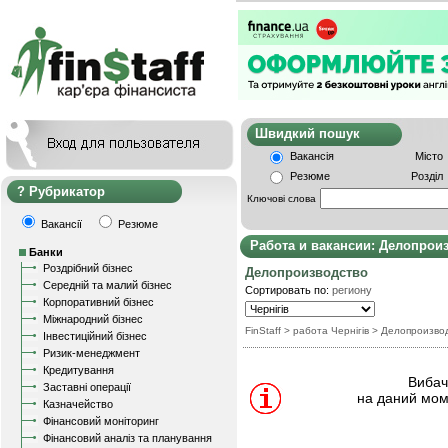
Швидкий пошу
Вакансія
Місто
Резюме
Розділ
Рубрикатор
Ключові слова
Вакансії
Резюме
Работа и вакансии: Делопрои
Банки
Роздрібний бізнес
Делопроизводство
Середній та малий бізнес
Сортировать по:
региону
Корпоративний бізнес
Міжнародний бізнес
FinStaff
> работа Чернігів
>
Делопроизво
Інвестиційний бізнес
Ризик-менеджмент
Кредитування
Вибачт
Заставні операції
на даний мом
Казначейство
Фінансовий моніторинг
Фінансовий аналіз та планування