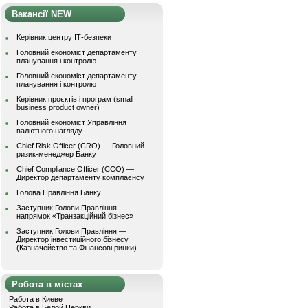
Вакансії NEW
Керівник центру ІТ-безпеки
Головний економіст департаменту
планування і контролю
Головний економіст департаменту
планування і контролю
Керівник проєктів і програм (small
business product owner)
Головний економіст Управління
валютного нагляду
Chief Risk Officer (CRO) — Головний
ризик-менеджер Банку
Chief Compliance Officer (CCO) —
Директор департаменту комплаєнсу
Голова Правління Банку
Заступник Голови Правління -
напрямок «Транзакційний бізнес»
Заступник Голови Правління —
Директор інвестиційного бізнесу
(Казначейство та Фінансові ринки)
Робота в містах
Работа в Киеве
Работа в Белой Церкви