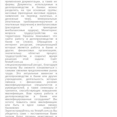
применения документации, а также ее
формы. Документы, используемые в
делопроизводстве в банках можно
разделить на три основные группы:
кассовые (приходные кассовые ордера,
заявления на перевод наличных, и
денежные чеки), мемориальные
(платежные требования-поручения и
платежные поручения) и внебалансовые
(расходные и приходные
внебалансовые ордера). Мониторинг
вопроса трудоустройства на
территории Украины показывает, что
найти работу в делопроизводстве в
банке не сложно. Обращение к
интернет ресурсам, специализацией
которых является работа в банке и
других финансовых организациях,
значительно облегчит процесс
трудоустройства и сократит время
решения этой задачи. Сайт
finstaff.com.ua – это
специализированный ресурс, благодаря
которому Вы сможете ознакомиться с
самыми свежими предложениями рынка
труда. Это актуальные вакансии в
делопроизводстве в банке или других
учреждениях, деятельность которых
связана с финансами, резюме
квалифицированных специалистов и
руководителей, а также семинары и
тренинги, способствующие повышению
квалификации. Вам нужна работа в
делопроизводстве в банке или
квалифицированные сотрудники? Вы
хотите повысить свою квалификацию
или быть в курсе самых свежих
банковских новостей?
Зарегистрируйтесь на finstaff.com.ua Вы
убедитесь сами – поставленные Вами
задачи будут решены качественно и