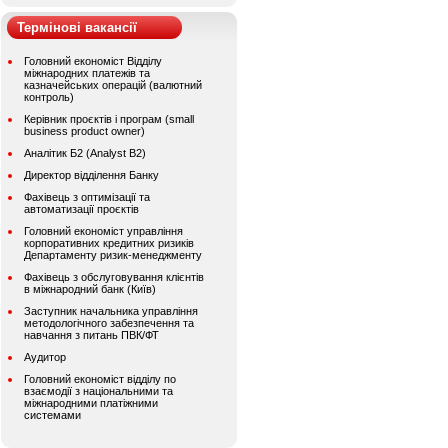
Термінові вакансії
Головний економіст Відділу
міжнародних платежів та
казначейських операцій (валютний
контроль)
Керівник проєктів і програм (small
business product owner)
Аналітик Б2 (Analyst B2)
Директор відділення Банку
Фахівець з оптимізації та
автоматизації проєктів
Головний економіст управління
корпоративних кредитних ризиків
Департаменту ризик-менеджменту
Фахівець з обслуговування клієнтів
в міжнародний банк (Київ)
Заступник начальника управління
методологічного забезпечення та
навчання з питань ПВК/ФТ
Аудитор
Головний економіст відділу по
взаємодії з національними та
міжнародними платіжними
системами