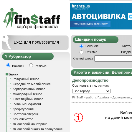
Швидкий пошу
Вакансія
Місто
Резюме
Розділ
Рубрикатор
Ключові слова
Вакансії
Резюме
Работа и вакансии: Делопрои
Банки
Роздрібний бізнес
Делопроизводство
Середній та малий бізнес
Сортировать по:
региону
Корпоративний бізнес
Міжнародний бізнес
FinStaff
> работа Горлівка
>
Делопроизво
Інвестиційний бізнес
Ризик-менеджмент
Кредитування
Вибачт
Заставні операції
на даний мом
Казначейство
Фінансовий моніторинг
Фінансовий аналіз та планування