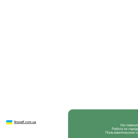
finstaff.com.ua
На главну
Работа по город
Пользовательское с