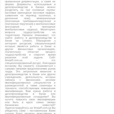
применения документации, а также ее
формы. Документы, используемые в
делопроизводстве в банках можно
разделить на три основные группы:
кассовые (приходные кассовые ордера,
заявления на перевод наличных, и
денежные чеки), мемориальные
(платежные требования-поручения и
платежные поручения) и внебалансовые
(расходные и приходные
внебалансовые ордера). Мониторинг
вопроса трудоустройства на
территории Украины показывает, что
найти работу в делопроизводстве в
банке не сложно. Обращение к
интернет ресурсам, специализацией
которых является работа в банке и
других финансовых организациях,
значительно облегчит процесс
трудоустройства и сократит время
решения этой задачи. Сайт
finstaff.com.ua – это
специализированный ресурс, благодаря
которому Вы сможете ознакомиться с
самыми свежими предложениями рынка
труда. Это актуальные вакансии в
делопроизводстве в банке или других
учреждениях, деятельность которых
связана с финансами, резюме
квалифицированных специалистов и
руководителей, а также семинары и
тренинги, способствующие повышению
квалификации. Вам нужна работа в
делопроизводстве в банке или
квалифицированные сотрудники? Вы
хотите повысить свою квалификацию
или быть в курсе самых свежих
банковских новостей?
Зарегистрируйтесь на finstaff.com.ua Вы
убедитесь сами – поставленные Вами
задачи будут решены качественно и