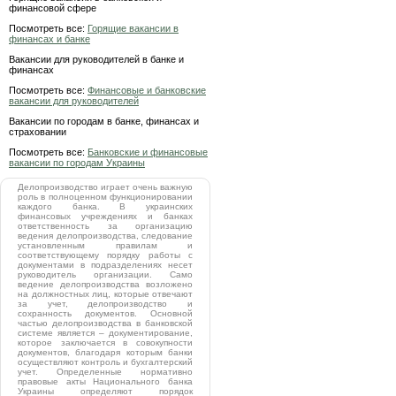
финансовой сфере
Посмотреть все:
Горящие вакансии в
финансах и банке
Вакансии для руководителей в банке и
финансах
Посмотреть все:
Финансовые и банковские
вакансии для руководителей
Вакансии по городам в банке, финансах и
страховании
Посмотреть все:
Банковские и финансовые
вакансии по городам Украины
Делопроизводство играет очень важную
роль в полноценном функционировании
каждого банка. В украинских
финансовых учреждениях и банках
ответственность за организацию
ведения делопроизводства, следование
установленным правилам и
соответствующему порядку работы с
документами в подразделениях несет
руководитель организации. Само
ведение делопроизводства возложено
на должностных лиц, которые отвечают
за учет, делопроизводство и
сохранность документов. Основной
частью делопроизводства в банковской
системе является – документирование,
которое заключается в совокупности
документов, благодаря которым банки
осуществляют контроль и бухгалтерский
учет. Определенные нормативно
правовые акты Национального банка
Украины определяют порядок