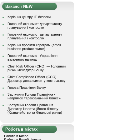
Вакансії NEW
Керівник центру ІТ-безпеки
Головний економіст департаменту
планування і контролю
Головний економіст департаменту
планування і контролю
Керівник проєктів і програм (small
business product owner)
Головний економіст Управління
валютного нагляду
Chief Risk Officer (CRO) — Головний
ризик-менеджер Банку
Chief Compliance Officer (CCO) —
Директор департаменту комплаєнсу
Голова Правління Банку
Заступник Голови Правління -
напрямок «Транзакційний бізнес»
Заступник Голови Правління —
Директор інвестиційного бізнесу
(Казначейство та Фінансові ринки)
Робота в містах
Работа в Киеве
Работа в Белой Церкви