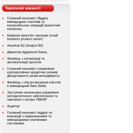
Термінові вакансії
Головний економіст Відділу
міжнародних платежів та
казначейських операцій (валютний
контроль)
Керівник проєктів і програм (small
business product owner)
Аналітик Б2 (Analyst B2)
Директор відділення Банку
Фахівець з оптимізації та
автоматизації проєктів
Головний економіст управління
корпоративних кредитних ризиків
Департаменту ризик-менеджменту
Фахівець з обслуговування клієнтів
в міжнародний банк (Київ)
Заступник начальника управління
методологічного забезпечення та
навчання з питань ПВК/ФТ
Аудитор
Головний економіст відділу по
взаємодії з національними та
міжнародними платіжними
системами