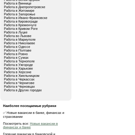
Работа в Виннице
Работа в Днепропетровске
Работа в Житомире
Работа в Запорожье
Работа в Ивано-Франковске
Работа в Кировограде
Работа в Кременчуге
Работа в Кривом Роге
Работа в Луцке
Работа во Львове
Работа в Мариуполе
Работа в Николаеве
Работа в Одессе
Работа в Полтаве
Работа в Ровно
Работа в Сумах
Работа в Тернополе
Работа в Ужгороде
Работа в Харькове
Работа в Херсоне
Работа в Хмельницком
Работа в Черкассах
Работа в Чернигове
Работа в Черновцах
Работа в Других городах
Наиболее посещаемые рубрики
✅ Новые вакансии в банке, финансах и
страховании
Посмотреть все:
Новые вакансии в
финансах и банке
Горящие вакансии в банковской и