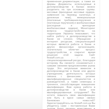
применения документации, а также ее
формы. Документы, используемые в
делопроизводстве в банках можно
разделить на три основные группы:
кассовые (приходные кассовые ордера,
заявления на перевод наличных, и
денежные чеки), мемориальные
(платежные требования-поручения и
платежные поручения) и внебалансовые
(расходные и приходные
внебалансовые ордера). Мониторинг
вопроса трудоустройства на
территории Украины показывает, что
найти работу в делопроизводстве в
банке не сложно. Обращение к
интернет ресурсам, специализацией
которых является работа в банке и
других финансовых организациях,
значительно облегчит процесс
трудоустройства и сократит время
решения этой задачи. Сайт
finstaff.com.ua – это
специализированный ресурс, благодаря
которому Вы сможете ознакомиться с
самыми свежими предложениями рынка
труда. Это актуальные вакансии в
делопроизводстве в банке или других
учреждениях, деятельность которых
связана с финансами, резюме
квалифицированных специалистов и
руководителей, а также семинары и
тренинги, способствующие повышению
квалификации. Вам нужна работа в
делопроизводстве в банке или
квалифицированные сотрудники? Вы
хотите повысить свою квалификацию
или быть в курсе самых свежих
банковских новостей?
Зарегистрируйтесь на finstaff.com.ua Вы
убедитесь сами – поставленные Вами
задачи будут решены качественно и