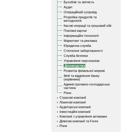
Бухоблік та звітність
Аудит
Операційний супровід
Розробка продуктів та
методологія
Касові операції та грошовий обіг
Платіжні картки
Інформаційні технології
Маркетинг та реклама
Юридична служба
Стягнення заборгованості
Служба безпеки
Управління персоналом
Діловодство
Розвиток філіальної мережі
Філії та відділення банку
(керівники)
Адміністративно-господарська
частина
Різне
Страхові компанії
Лізингові компанії
Аудиторські компанії
Інвестиційні компанії
Компанії з управління активами
Ділінгові компанії та Forex
Різне