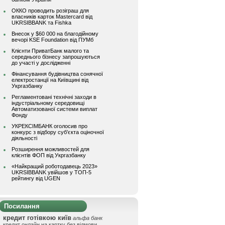
ОККО проводить розіграш для
власників карток Mastercard від
UKRSIBBANK та Fishka
Внесок у $60 000 на благодійному
вечорі KSE Foundation від ПУМб
Клієнти ПриватБанк малого та
середнього бізнесу запрошуються
до участі у дослідженні
Фінансування будівництва сонячної
електростанції на Київщині від
Укргазбанку
Регламентовані технічні заходи в
індустріальному середовищі
Автоматизованої системи виплат
Фонду
УКРЕКСІМБАНК оголосив про
конкурс з відбору суб’єкта оціночної
діяльності
Розширення можливостей для
клієнтів ФОП від Укргазбанку
«Найкращий роботодавець 2023»
UKRSIBBANK увійшов у ТОП-5
рейтингу від UGEN
Посилання
кредит готівкою київ
альфа банк
кредит онлайн на картку без відмови