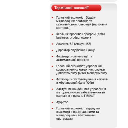
Термінові вакансії
Головний економіст Відділу
міжнародних платежів та
казначейських операцій (валютний
контроль)
Керівник проєктів і програм (small
business product owner)
Аналітик Б2 (Analyst B2)
Директор відділення Банку
Фахівець з оптимізації та
автоматизації проєктів
Головний економіст управління
корпоративних кредитних ризиків
Департаменту ризик-менеджменту
Фахівець з обслуговування клієнтів
в міжнародний банк (Київ)
Заступник начальника управління
методологічного забезпечення та
навчання з питань ПВК/ФТ
Аудитор
Головний економіст відділу по
взаємодії з національними та
міжнародними платіжними
системами