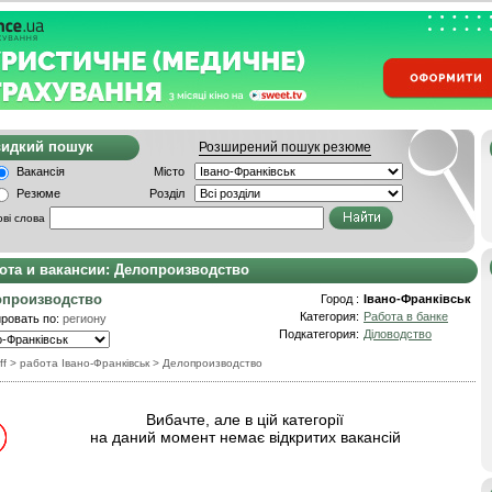
видкий пошук
Розширений пошук резюме
Вакансія
Місто
Резюме
Розділ
ві слова
ота и вакансии: Делопроизводство
опроизводство
Город :
Івано-Франківськ
Категория:
Работа в банке
ровать по:
региону
Подкатегория:
Діловодство
ff
> работа Івано-Франківськ
>
Делопроизводство
Вибачте, але в цій категорії
на даний момент немає відкритих вакансій