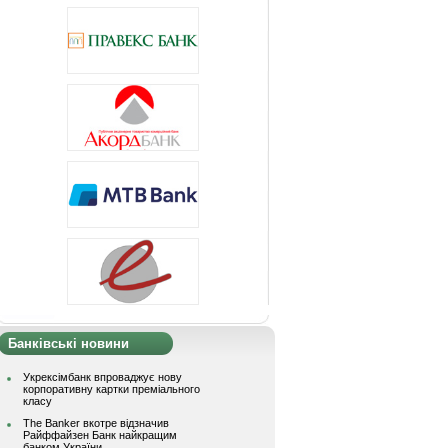
Банківські новини
Укрексімбанк впроваджує нову
корпоративну картки преміального
класу
The Banker вкотре відзначив
Райффайзен Банк найкращим
банком України