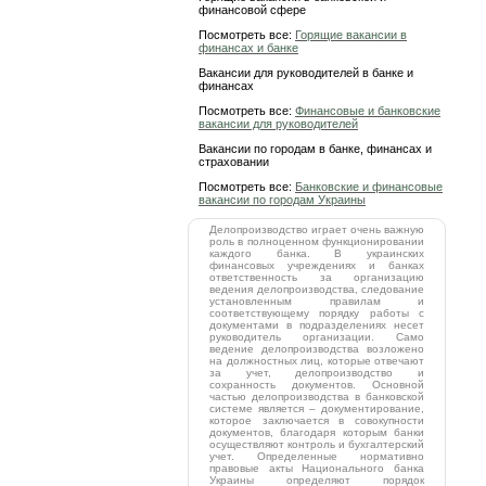
финансовой сфере
Посмотреть все:
Горящие вакансии в
финансах и банке
Вакансии для руководителей в банке и
финансах
Посмотреть все:
Финансовые и банковские
вакансии для руководителей
Вакансии по городам в банке, финансах и
страховании
Посмотреть все:
Банковские и финансовые
вакансии по городам Украины
Делопроизводство играет очень важную
роль в полноценном функционировании
каждого банка. В украинских
финансовых учреждениях и банках
ответственность за организацию
ведения делопроизводства, следование
установленным правилам и
соответствующему порядку работы с
документами в подразделениях несет
руководитель организации. Само
ведение делопроизводства возложено
на должностных лиц, которые отвечают
за учет, делопроизводство и
сохранность документов. Основной
частью делопроизводства в банковской
системе является – документирование,
которое заключается в совокупности
документов, благодаря которым банки
осуществляют контроль и бухгалтерский
учет. Определенные нормативно
правовые акты Национального банка
Украины определяют порядок