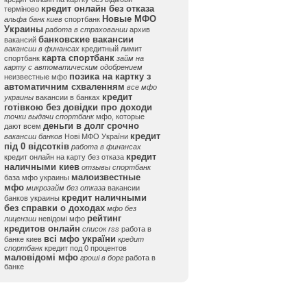
кредит онлайн без отказа
терміново
Новые МФО
альфа банк киев
спортбанк
Украины
работа в страховании
архив
банковские вакансии
вакансий
вакансии в финансах
кредитный лимит
карта спортбанк
спортбанк
займ на
карту с автоматическим одобрением
позика на картку з
неизвестные мфо
автоматичним схваленням
все мфо
кредит
украины
вакансии в банках
готівкою без довідки про доходи
точки выдачи спортбанк
мфо, которые
деньги в долг срочно
дают всем
кредит
вакансии банков
Нові МФО України
під 0 відсотків
работа в финансах
кредит
кредит онлайн на карту без отказа
наличными киев
отзывы спортбанк
малоизвестные
база мфо украины
мфо
микрозайм без отказа
вакансии
кредит наличными
банков украины
без справки о доходах
мфо без
рейтинг
лицензии
невідомі мфо
кредитов онлайн
список rss
работа в
всі мфо україни
банке киев
кредит
спортбанк
кредит под 0 процентов
маловідомі мфо
гроші в борг
работа в
банке