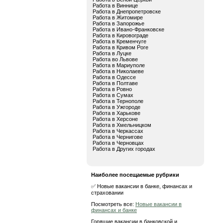
Работа в Виннице
Работа в Днепропетровске
Работа в Житомире
Работа в Запорожье
Работа в Ивано-Франковске
Работа в Кировограде
Работа в Кременчуге
Работа в Кривом Роге
Работа в Луцке
Работа во Львове
Работа в Мариуполе
Работа в Николаеве
Работа в Одессе
Работа в Полтаве
Работа в Ровно
Работа в Сумах
Работа в Тернополе
Работа в Ужгороде
Работа в Харькове
Работа в Херсоне
Работа в Хмельницком
Работа в Черкассах
Работа в Чернигове
Работа в Черновцах
Работа в Других городах
Наиболее посещаемые рубрики
✅ Новые вакансии в банке, финансах и
страховании
Посмотреть все:
Новые вакансии в
финансах и банке
Горящие вакансии в банковской и