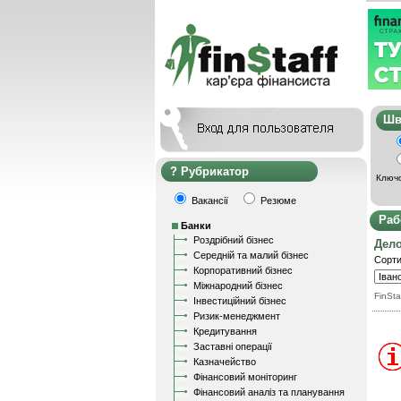
Ш
Рубрикатор
Ключо
Вакансії
Резюме
Раб
Банки
Роздрібний бізнес
Дел
Середній та малий бізнес
Сорти
Корпоративний бізнес
Міжнародний бізнес
FinSta
Інвестиційний бізнес
Ризик-менеджмент
Кредитування
Заставні операції
Казначейство
Фінансовий моніторинг
Фінансовий аналіз та планування