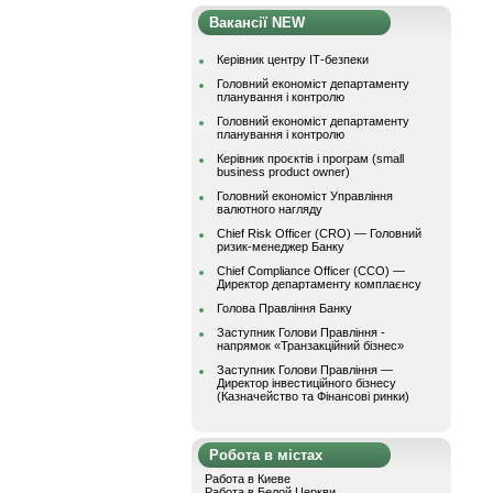
Вакансії NEW
Керівник центру ІТ-безпеки
Головний економіст департаменту
планування і контролю
Головний економіст департаменту
планування і контролю
Керівник проєктів і програм (small
business product owner)
Головний економіст Управління
валютного нагляду
Chief Risk Officer (CRO) — Головний
ризик-менеджер Банку
Chief Compliance Officer (CCO) —
Директор департаменту комплаєнсу
Голова Правління Банку
Заступник Голови Правління -
напрямок «Транзакційний бізнес»
Заступник Голови Правління —
Директор інвестиційного бізнесу
(Казначейство та Фінансові ринки)
Робота в містах
Работа в Киеве
Работа в Белой Церкви