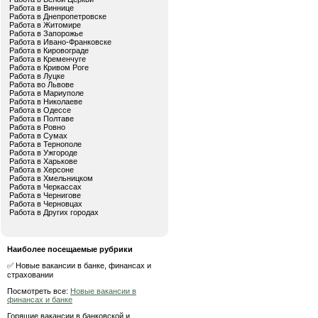
Работа в Виннице
Работа в Днепропетровске
Работа в Житомире
Работа в Запорожье
Работа в Ивано-Франковске
Работа в Кировограде
Работа в Кременчуге
Работа в Кривом Роге
Работа в Луцке
Работа во Львове
Работа в Мариуполе
Работа в Николаеве
Работа в Одессе
Работа в Полтаве
Работа в Ровно
Работа в Сумах
Работа в Тернополе
Работа в Ужгороде
Работа в Харькове
Работа в Херсоне
Работа в Хмельницком
Работа в Черкассах
Работа в Чернигове
Работа в Черновцах
Работа в Других городах
Наиболее посещаемые рубрики
✅ Новые вакансии в банке, финансах и
страховании
Посмотреть все:
Новые вакансии в
финансах и банке
Горящие вакансии в банковской и