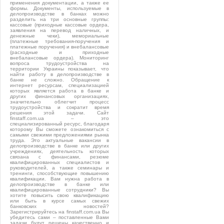
применения документации, а также ее
формы. Документы, используемые в
делопроизводстве в банках можно
разделить на три основные группы:
кассовые (приходные кассовые ордера,
заявления на перевод наличных, и
денежные чеки), мемориальные
(платежные требования-поручения и
платежные поручения) и внебалансовые
(расходные и приходные
внебалансовые ордера). Мониторинг
вопроса трудоустройства на
территории Украины показывает, что
найти работу в делопроизводстве в
банке не сложно. Обращение к
интернет ресурсам, специализацией
которых является работа в банке и
других финансовых организациях,
значительно облегчит процесс
трудоустройства и сократит время
решения этой задачи. Сайт
finstaff.com.ua – это
специализированный ресурс, благодаря
которому Вы сможете ознакомиться с
самыми свежими предложениями рынка
труда. Это актуальные вакансии в
делопроизводстве в банке или других
учреждениях, деятельность которых
связана с финансами, резюме
квалифицированных специалистов и
руководителей, а также семинары и
тренинги, способствующие повышению
квалификации. Вам нужна работа в
делопроизводстве в банке или
квалифицированные сотрудники? Вы
хотите повысить свою квалификацию
или быть в курсе самых свежих
банковских новостей?
Зарегистрируйтесь на finstaff.com.ua Вы
убедитесь сами – поставленные Вами
задачи будут решены качественно и