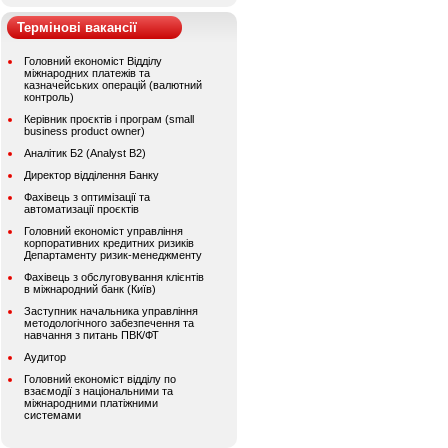
Термінові вакансії
Головний економіст Відділу
міжнародних платежів та
казначейських операцій (валютний
контроль)
Керівник проєктів і програм (small
business product owner)
Аналітик Б2 (Analyst B2)
Директор відділення Банку
Фахівець з оптимізації та
автоматизації проєктів
Головний економіст управління
корпоративних кредитних ризиків
Департаменту ризик-менеджменту
Фахівець з обслуговування клієнтів
в міжнародний банк (Київ)
Заступник начальника управління
методологічного забезпечення та
навчання з питань ПВК/ФТ
Аудитор
Головний економіст відділу по
взаємодії з національними та
міжнародними платіжними
системами