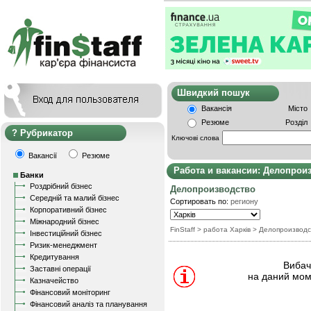
Швидкий пошу
Вакансія
Місто
Резюме
Розділ
Рубрикатор
Ключові слова
Вакансії
Резюме
Работа и вакансии: Делопрои
Банки
Роздрібний бізнес
Делопроизводство
Середній та малий бізнес
Сортировать по:
региону
Корпоративний бізнес
Міжнародний бізнес
FinStaff
> работа Харків
>
Делопроизводс
Інвестиційний бізнес
Ризик-менеджмент
Кредитування
Вибачт
Заставні операції
на даний мом
Казначейство
Фінансовий моніторинг
Фінансовий аналіз та планування