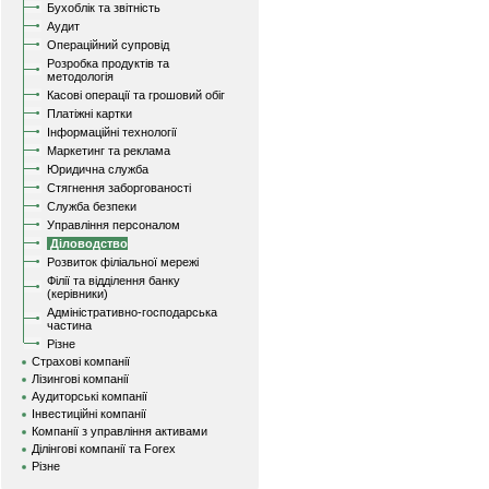
Бухоблік та звітність
Аудит
Операційний супровід
Розробка продуктів та
методологія
Касові операції та грошовий обіг
Платіжні картки
Інформаційні технології
Маркетинг та реклама
Юридична служба
Стягнення заборгованості
Служба безпеки
Управління персоналом
Діловодство
Розвиток філіальної мережі
Філії та відділення банку
(керівники)
Адміністративно-господарська
частина
Різне
Страхові компанії
Лізингові компанії
Аудиторські компанії
Інвестиційні компанії
Компанії з управління активами
Ділінгові компанії та Forex
Різне