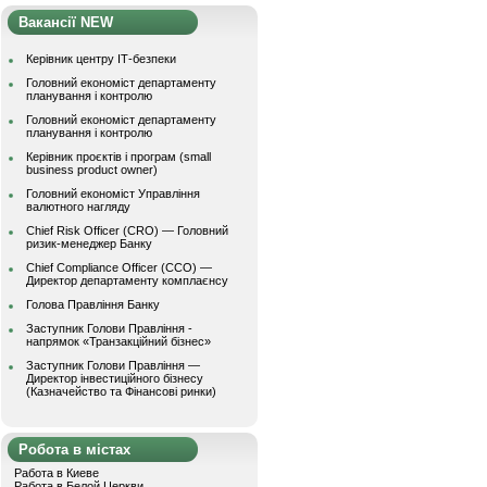
Вакансії NEW
Керівник центру ІТ-безпеки
Головний економіст департаменту
планування і контролю
Головний економіст департаменту
планування і контролю
Керівник проєктів і програм (small
business product owner)
Головний економіст Управління
валютного нагляду
Chief Risk Officer (CRO) — Головний
ризик-менеджер Банку
Chief Compliance Officer (CCO) —
Директор департаменту комплаєнсу
Голова Правління Банку
Заступник Голови Правління -
напрямок «Транзакційний бізнес»
Заступник Голови Правління —
Директор інвестиційного бізнесу
(Казначейство та Фінансові ринки)
Робота в містах
Работа в Киеве
Работа в Белой Церкви