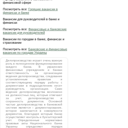
финансовой сфере
Посмотреть все:
Горящие вакансии в
финансах и банке
Вакансии для руководителей в банке и
финансах
Посмотреть все:
Финансовые и банковские
вакансии для руководителей
Вакансии по городам в банке, финансах и
страховании
Посмотреть все:
Банковские и финансовые
вакансии по городам Украины
Делопроизводство играет очень важную
роль в полноценном функционировании
каждого банка. В украинских
финансовых учреждениях и банках
ответственность за организацию
ведения делопроизводства, следование
установленным правилам и
соответствующему порядку работы с
документами в подразделениях несет
руководитель организации. Само
ведение делопроизводства возложено
на должностных лиц, которые отвечают
за учет, делопроизводство и
сохранность документов. Основной
частью делопроизводства в банковской
системе является – документирование,
которое заключается в совокупности
документов, благодаря которым банки
осуществляют контроль и бухгалтерский
учет. Определенные нормативно
правовые акты Национального банка
Украины определяют порядок