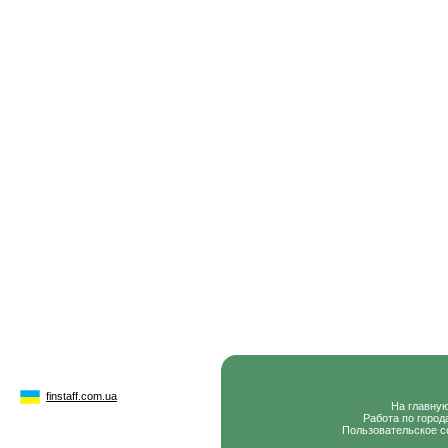
finstaff.com.ua
На главну
Работа по город
Пользовательское с