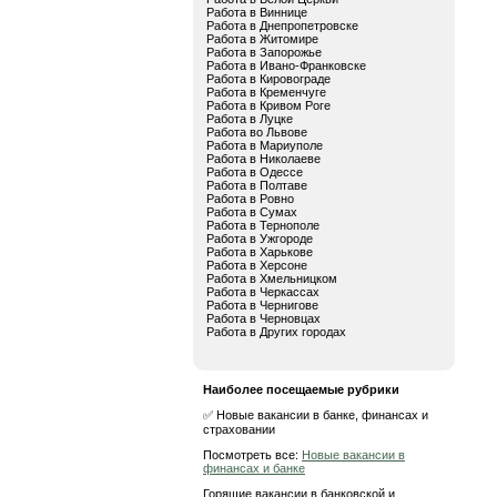
Работа в Виннице
Работа в Днепропетровске
Работа в Житомире
Работа в Запорожье
Работа в Ивано-Франковске
Работа в Кировограде
Работа в Кременчуге
Работа в Кривом Роге
Работа в Луцке
Работа во Львове
Работа в Мариуполе
Работа в Николаеве
Работа в Одессе
Работа в Полтаве
Работа в Ровно
Работа в Сумах
Работа в Тернополе
Работа в Ужгороде
Работа в Харькове
Работа в Херсоне
Работа в Хмельницком
Работа в Черкассах
Работа в Чернигове
Работа в Черновцах
Работа в Других городах
Наиболее посещаемые рубрики
✅ Новые вакансии в банке, финансах и
страховании
Посмотреть все:
Новые вакансии в
финансах и банке
Горящие вакансии в банковской и