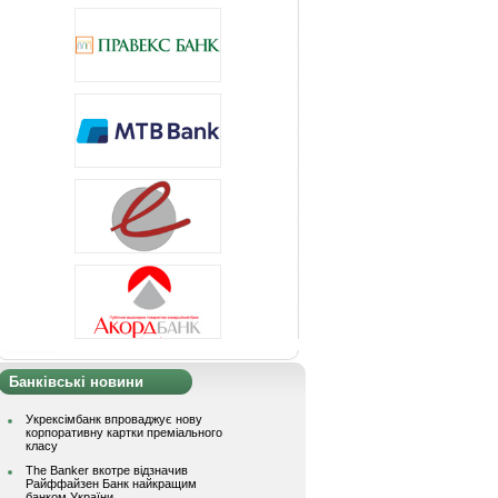
Банківські новини
Укрексімбанк впроваджує нову
корпоративну картки преміального
класу
The Banker вкотре відзначив
Райффайзен Банк найкращим
банком України