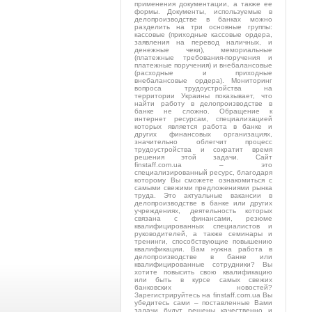
применения документации, а также ее
формы. Документы, используемые в
делопроизводстве в банках можно
разделить на три основные группы:
кассовые (приходные кассовые ордера,
заявления на перевод наличных, и
денежные чеки), мемориальные
(платежные требования-поручения и
платежные поручения) и внебалансовые
(расходные и приходные
внебалансовые ордера). Мониторинг
вопроса трудоустройства на
территории Украины показывает, что
найти работу в делопроизводстве в
банке не сложно. Обращение к
интернет ресурсам, специализацией
которых является работа в банке и
других финансовых организациях,
значительно облегчит процесс
трудоустройства и сократит время
решения этой задачи. Сайт
finstaff.com.ua – это
специализированный ресурс, благодаря
которому Вы сможете ознакомиться с
самыми свежими предложениями рынка
труда. Это актуальные вакансии в
делопроизводстве в банке или других
учреждениях, деятельность которых
связана с финансами, резюме
квалифицированных специалистов и
руководителей, а также семинары и
тренинги, способствующие повышению
квалификации. Вам нужна работа в
делопроизводстве в банке или
квалифицированные сотрудники? Вы
хотите повысить свою квалификацию
или быть в курсе самых свежих
банковских новостей?
Зарегистрируйтесь на finstaff.com.ua Вы
убедитесь сами – поставленные Вами
задачи будут решены качественно и