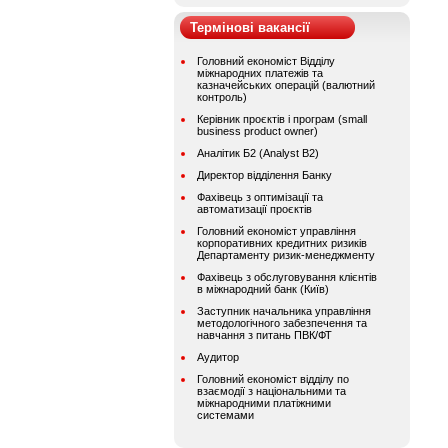
Термінові вакансії
Головний економіст Відділу
міжнародних платежів та
казначейських операцій (валютний
контроль)
Керівник проєктів і програм (small
business product owner)
Аналітик Б2 (Analyst B2)
Директор відділення Банку
Фахівець з оптимізації та
автоматизації проєктів
Головний економіст управління
корпоративних кредитних ризиків
Департаменту ризик-менеджменту
Фахівець з обслуговування клієнтів
в міжнародний банк (Київ)
Заступник начальника управління
методологічного забезпечення та
навчання з питань ПВК/ФТ
Аудитор
Головний економіст відділу по
взаємодії з національними та
міжнародними платіжними
системами