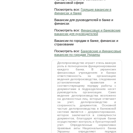
финансовой сфере
Посмотреть все:
Горящие вакансии в
финансах и банке
Вакансии для руководителей в банке и
финансах
Посмотреть все:
Финансовые и банковские
вакансии для руководителей
Вакансии по городам в банке, финансах и
страховании
Посмотреть все:
Банковские и финансовые
вакансии по городам Украины
Делопроизводство играет очень важную
роль в полноценном функционировании
каждого банка. В украинских
финансовых учреждениях и банках
ответственность за организацию
ведения делопроизводства, следование
установленным правилам и
соответствующему порядку работы с
документами в подразделениях несет
руководитель организации. Само
ведение делопроизводства возложено
на должностных лиц, которые отвечают
за учет, делопроизводство и
сохранность документов. Основной
частью делопроизводства в банковской
системе является – документирование,
которое заключается в совокупности
документов, благодаря которым банки
осуществляют контроль и бухгалтерский
учет. Определенные нормативно
правовые акты Национального банка
Украины определяют порядок