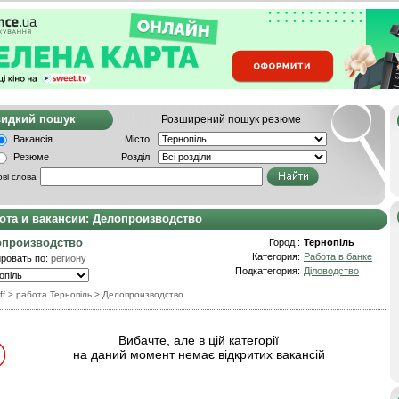
видкий пошук
Розширений пошук резюме
Вакансія
Місто
Резюме
Розділ
ві слова
ота и вакансии: Делопроизводство
опроизводство
Город :
Тернопіль
Категория:
Работа в банке
ровать по:
региону
Подкатегория:
Діловодство
ff
> работа Тернопіль
>
Делопроизводство
Вибачте, але в цій категорії
на даний момент немає відкритих вакансій