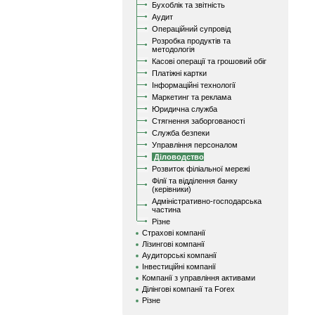
Бухоблік та звітність
Аудит
Операційний супровід
Розробка продуктів та
методологія
Касові операції та грошовий обіг
Платіжні картки
Інформаційні технології
Маркетинг та реклама
Юридична служба
Стягнення заборгованості
Служба безпеки
Управління персоналом
Діловодство
Розвиток філіальної мережі
Філії та відділення банку
(керівники)
Адміністративно-господарська
частина
Різне
Страхові компанії
Лізингові компанії
Аудиторські компанії
Інвестиційні компанії
Компанії з управління активами
Ділінгові компанії та Forex
Різне