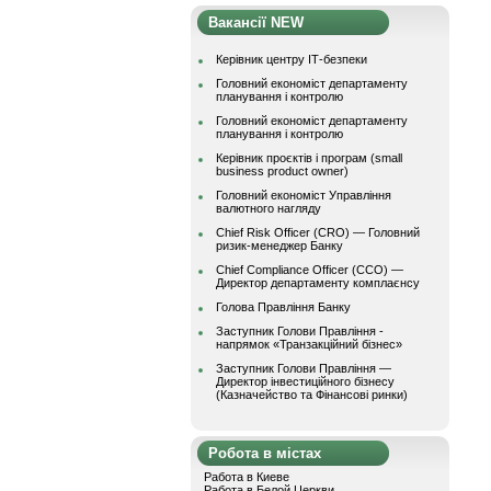
Вакансії NEW
Керівник центру ІТ-безпеки
Головний економіст департаменту
планування і контролю
Головний економіст департаменту
планування і контролю
Керівник проєктів і програм (small
business product owner)
Головний економіст Управління
валютного нагляду
Chief Risk Officer (CRO) — Головний
ризик-менеджер Банку
Chief Compliance Officer (CCO) —
Директор департаменту комплаєнсу
Голова Правління Банку
Заступник Голови Правління -
напрямок «Транзакційний бізнес»
Заступник Голови Правління —
Директор інвестиційного бізнесу
(Казначейство та Фінансові ринки)
Робота в містах
Работа в Киеве
Работа в Белой Церкви