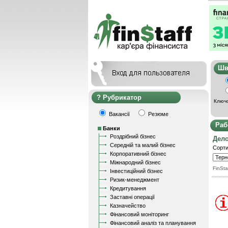
Ш
Рубрикатор
Ключо
Вакансії
Резюме
Раб
Банки
Роздрібний бізнес
Дел
Середній та малий бізнес
Сорти
Корпоративний бізнес
Міжнародний бізнес
FinSta
Інвестиційний бізнес
Ризик-менеджмент
Кредитування
Заставні операції
Казначейство
Фінансовий моніторинг
Фінансовий аналіз та планування