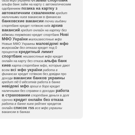
отзывы спортбанк
база мфо украины
альфа банк
займ на карту с автоматическим
позика на картку з
одобрением
автоматичним схваленням
кредит
наличными киев
вакансии в финансах
банковские вакансии
точки выдачи
архив
спортбанк
кредит готівкою київ
вакансий
кредит онлайн на картку без
Нові
відмови терміново
кредит спортбанк
МФО України
малоизвестные мфо
маловідомі мфо
Новые МФО Украины
микрозайм без отказа
кредит под 0
кредитный лимит
процентов
спортбанк
неизвестные мфо
кредит
альфа банк
онлайн на карту без отказа
киев
карта спортбанк
мфо, которые дают
всі мфо україни
всем
работа в
финансах
кредит готівкою без довідки про
вакансии банков украины
доходи
кредит під 0 відсотків
работа в банке
невідомі мфо
гроші в борг
кредит
работа
наличными без справки о доходах
в страховании
спортбанк
деньги в долг
кредит онлайн без отказа
срочно
работа в банке киев
рейтинг кредитов
список rss
онлайн
все мфо украины
вакансии в банках