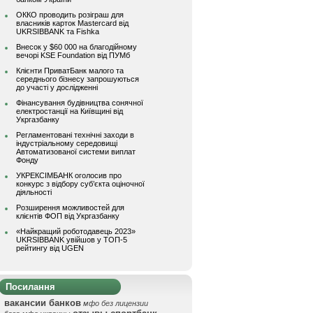
ОККО проводить розіграш для
власників карток Mastercard від
UKRSIBBANK та Fishka
Внесок у $60 000 на благодійному
вечорі KSE Foundation від ПУМб
Клієнти ПриватБанк малого та
середнього бізнесу запрошуються
до участі у дослідженні
Фінансування будівництва сонячної
електростанції на Київщині від
Укргазбанку
Регламентовані технічні заходи в
індустріальному середовищі
Автоматизованої системи виплат
Фонду
УКРЕКСІМБАНК оголосив про
конкурс з відбору суб’єкта оціночної
діяльності
Розширення можливостей для
клієнтів ФОП від Укргазбанку
«Найкращий роботодавець 2023»
UKRSIBBANK увійшов у ТОП-5
рейтингу від UGEN
Посилання
вакансии банков
мфо без лицензии