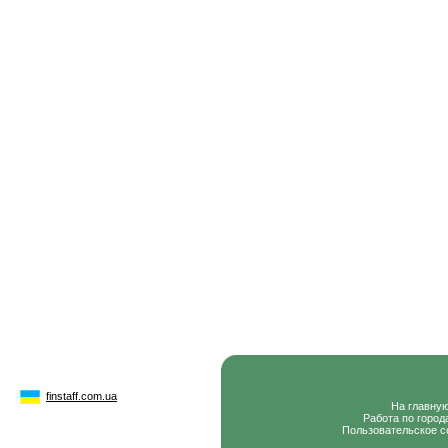
finstaff.com.ua
На главну
Работа по город
Пользовательское с