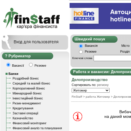
Швидкий пошу
Вакансія
Місто
Резюме
Розділ
Рубрикатор
Ключові слова
Вакансії
Резюме
Работа и вакансии: Делопрои
Банки
Роздрібний бізнес
Делопроизводство
Середній та малий бізнес
Сортировать по:
региону
Корпоративний бізнес
Міжнародний бізнес
FinStaff
> работа Житомир
>
Делопроизв
Інвестиційний бізнес
Ризик-менеджмент
Кредитування
Вибачт
Заставні операції
на даний мом
Казначейство
Фінансовий моніторинг
Фінансовий аналіз та планування