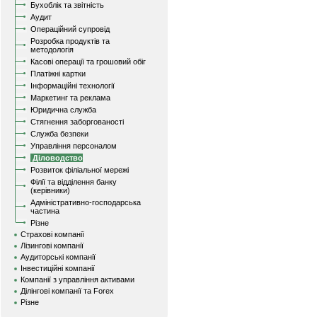
Бухоблік та звітність
Аудит
Операційний супровід
Розробка продуктів та
методологія
Касові операції та грошовий обіг
Платіжні картки
Інформаційні технології
Маркетинг та реклама
Юридична служба
Стягнення заборгованості
Служба безпеки
Управління персоналом
Діловодство
Розвиток філіальної мережі
Філії та відділення банку
(керівники)
Адміністративно-господарська
частина
Різне
Страхові компанії
Лізингові компанії
Аудиторські компанії
Інвестиційні компанії
Компанії з управління активами
Ділінгові компанії та Forex
Різне