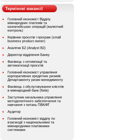
Термінові вакансії
Головний економіст Відділу
міжнародних платежів та
казначейських операцій (валютний
контроль)
Керівник проєктів і програм (small
business product owner)
Аналітик Б2 (Analyst B2)
Директор відділення Банку
Фахівець з оптимізації та
автоматизації проєктів
Головний економіст управління
корпоративних кредитних ризиків
Департаменту ризик-менеджменту
Фахівець з обслуговування клієнтів
в міжнародний банк (Київ)
Заступник начальника управління
методологічного забезпечення та
навчання з питань ПВК/ФТ
Аудитор
Головний економіст відділу по
взаємодії з національними та
міжнародними платіжними
системами