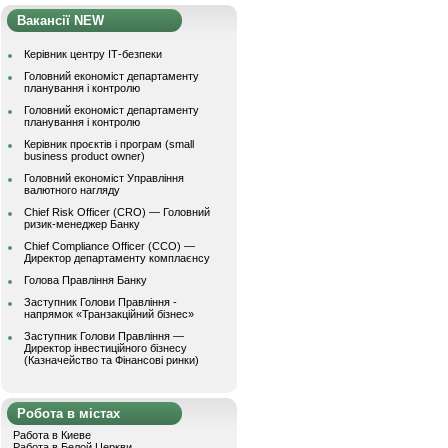
Вакансії NEW
Керівник центру ІТ-безпеки
Головний економіст департаменту
планування і контролю
Головний економіст департаменту
планування і контролю
Керівник проєктів і програм (small
business product owner)
Головний економіст Управління
валютного нагляду
Chief Risk Officer (CRO) — Головний
ризик-менеджер Банку
Chief Compliance Officer (CCO) —
Директор департаменту комплаєнсу
Голова Правління Банку
Заступник Голови Правління -
напрямок «Транзакційний бізнес»
Заступник Голови Правління —
Директор інвестиційного бізнесу
(Казначейство та Фінансові ринки)
Робота в містах
Работа в Киеве
Работа в Белой Церкви