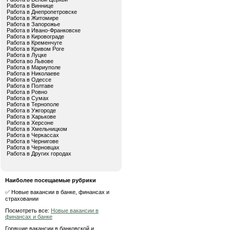
Работа в Виннице
Работа в Днепропетровске
Работа в Житомире
Работа в Запорожье
Работа в Ивано-Франковске
Работа в Кировограде
Работа в Кременчуге
Работа в Кривом Роге
Работа в Луцке
Работа во Львове
Работа в Мариуполе
Работа в Николаеве
Работа в Одессе
Работа в Полтаве
Работа в Ровно
Работа в Сумах
Работа в Тернополе
Работа в Ужгороде
Работа в Харькове
Работа в Херсоне
Работа в Хмельницком
Работа в Черкассах
Работа в Чернигове
Работа в Черновцах
Работа в Других городах
Наиболее посещаемые рубрики
✅ Новые вакансии в банке, финансах и
страховании
Посмотреть все:
Новые вакансии в
финансах и банке
Горящие вакансии в банковской и