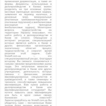
применения документации, а также ее
формы. Документы, используемые в
делопроизводстве в банках можно
разделить на три основные группы:
кассовые (приходные кассовые ордера,
заявления на перевод наличных, и
денежные чеки), мемориальные
(платежные требования-поручения и
платежные поручения) и внебалансовые
(расходные и приходные
внебалансовые ордера). Мониторинг
вопроса трудоустройства на
территории Украины показывает, что
найти работу в делопроизводстве в
банке не сложно. Обращение к
интернет ресурсам, специализацией
которых является работа в банке и
других финансовых организациях,
значительно облегчит процесс
трудоустройства и сократит время
решения этой задачи. Сайт
finstaff.com.ua – это
специализированный ресурс, благодаря
которому Вы сможете ознакомиться с
самыми свежими предложениями рынка
труда. Это актуальные вакансии в
делопроизводстве в банке или других
учреждениях, деятельность которых
связана с финансами, резюме
квалифицированных специалистов и
руководителей, а также семинары и
тренинги, способствующие повышению
квалификации. Вам нужна работа в
делопроизводстве в банке или
квалифицированные сотрудники? Вы
хотите повысить свою квалификацию
или быть в курсе самых свежих
банковских новостей?
Зарегистрируйтесь на finstaff.com.ua Вы
убедитесь сами – поставленные Вами
задачи будут решены качественно и