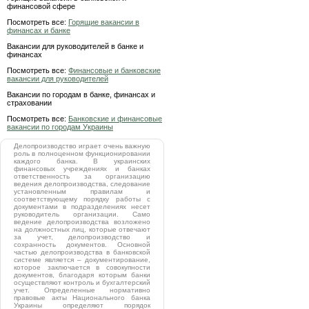
финансовой сфере
Посмотреть все:
Горящие вакансии в
финансах и банке
Вакансии для руководителей в банке и
финансах
Посмотреть все:
Финансовые и банковские
вакансии для руководителей
Вакансии по городам в банке, финансах и
страховании
Посмотреть все:
Банковские и финансовые
вакансии по городам Украины
Делопроизводство играет очень важную
роль в полноценном функционировании
каждого банка. В украинских
финансовых учреждениях и банках
ответственность за организацию
ведения делопроизводства, следование
установленным правилам и
соответствующему порядку работы с
документами в подразделениях несет
руководитель организации. Само
ведение делопроизводства возложено
на должностных лиц, которые отвечают
за учет, делопроизводство и
сохранность документов. Основной
частью делопроизводства в банковской
системе является – документирование,
которое заключается в совокупности
документов, благодаря которым банки
осуществляют контроль и бухгалтерский
учет. Определенные нормативно
правовые акты Национального банка
Украины определяют порядок