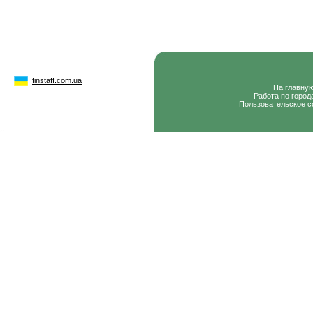
finstaff.com.ua
На главну
Работа по город
Пользовательское с