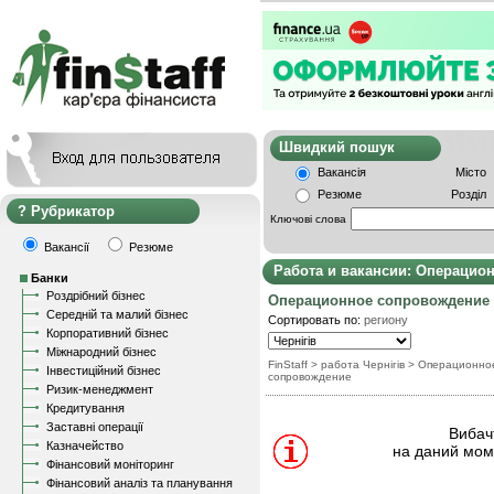
Швидкий пошу
Вакансія
Місто
Резюме
Розділ
Рубрикатор
Ключові слова
Вакансії
Резюме
Работа и вакансии: Операцио
Банки
Роздрібний бізнес
Операционное сопровождение
Середній та малий бізнес
Сортировать по:
региону
Корпоративний бізнес
Міжнародний бізнес
FinStaff
> работа Чернігів
>
Операционно
Інвестиційний бізнес
сопровождение
Ризик-менеджмент
Кредитування
Заставні операції
Вибачт
Казначейство
на даний моме
Фінансовий моніторинг
Фінансовий аналіз та планування