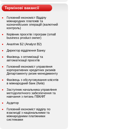
Термінові вакансії
Головний економіст Відділу
міжнародних платежів та
казначейських операцій (валютний
контроль)
Керівник проєктів і програм (small
business product owner)
Аналітик Б2 (Analyst B2)
Директор відділення Банку
Фахівець з оптимізації та
автоматизації проєктів
Головний економіст управління
корпоративних кредитних ризиків
Департаменту ризик-менеджменту
Фахівець з обслуговування клієнтів
в міжнародний банк (Київ)
Заступник начальника управління
методологічного забезпечення та
навчання з питань ПВК/ФТ
Аудитор
Головний економіст відділу по
взаємодії з національними та
міжнародними платіжними
системами