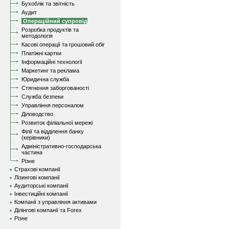
Бухоблік та звітність
Аудит
Операційний супровід
Розробка продуктів та
методологія
Касові операції та грошовий обіг
Платіжні картки
Інформаційні технології
Маркетинг та реклама
Юридична служба
Стягнення заборгованості
Служба безпеки
Управління персоналом
Діловодство
Розвиток філіальної мережі
Філії та відділення банку
(керівники)
Адміністративно-господарська
частина
Різне
Страхові компанії
Лізингові компанії
Аудиторські компанії
Інвестиційні компанії
Компанії з управління активами
Ділінгові компанії та Forex
Різне