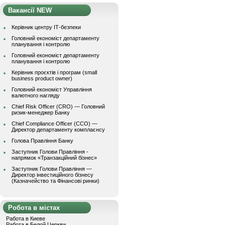
Вакансії NEW
Керівник центру ІТ-безпеки
Головний економіст департаменту
планування і контролю
Головний економіст департаменту
планування і контролю
Керівник проєктів і програм (small
business product owner)
Головний економіст Управління
валютного нагляду
Chief Risk Officer (CRO) — Головний
ризик-менеджер Банку
Chief Compliance Officer (CCO) —
Директор департаменту комплаєнсу
Голова Правління Банку
Заступник Голови Правління -
напрямок «Транзакційний бізнес»
Заступник Голови Правління —
Директор інвестиційного бізнесу
(Казначейство та Фінансові ринки)
Робота в містах
Работа в Киеве
Работа в Белой Церкви