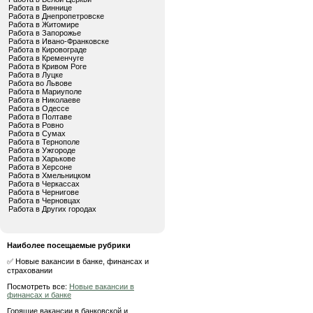
Работа в Виннице
Работа в Днепропетровске
Работа в Житомире
Работа в Запорожье
Работа в Ивано-Франковске
Работа в Кировограде
Работа в Кременчуге
Работа в Кривом Роге
Работа в Луцке
Работа во Львове
Работа в Мариуполе
Работа в Николаеве
Работа в Одессе
Работа в Полтаве
Работа в Ровно
Работа в Сумах
Работа в Тернополе
Работа в Ужгороде
Работа в Харькове
Работа в Херсоне
Работа в Хмельницком
Работа в Черкассах
Работа в Чернигове
Работа в Черновцах
Работа в Других городах
Наиболее посещаемые рубрики
✅ Новые вакансии в банке, финансах и
страховании
Посмотреть все:
Новые вакансии в
финансах и банке
Горящие вакансии в банковской и