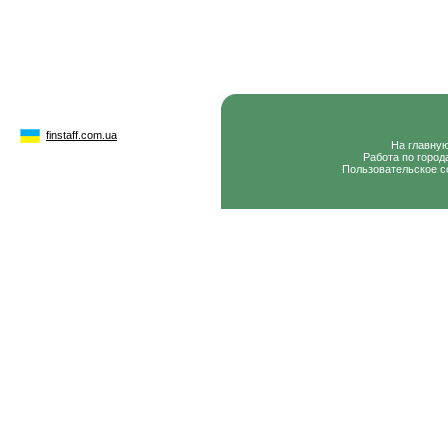
finstaff.com.ua
На главну
Работа по город
Пользовательское с