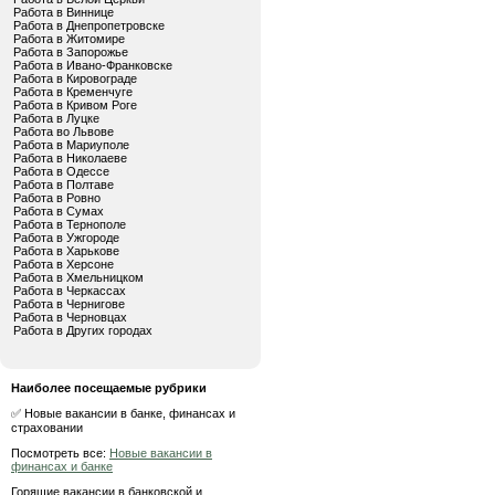
Работа в Виннице
Работа в Днепропетровске
Работа в Житомире
Работа в Запорожье
Работа в Ивано-Франковске
Работа в Кировограде
Работа в Кременчуге
Работа в Кривом Роге
Работа в Луцке
Работа во Львове
Работа в Мариуполе
Работа в Николаеве
Работа в Одессе
Работа в Полтаве
Работа в Ровно
Работа в Сумах
Работа в Тернополе
Работа в Ужгороде
Работа в Харькове
Работа в Херсоне
Работа в Хмельницком
Работа в Черкассах
Работа в Чернигове
Работа в Черновцах
Работа в Других городах
Наиболее посещаемые рубрики
✅ Новые вакансии в банке, финансах и
страховании
Посмотреть все:
Новые вакансии в
финансах и банке
Горящие вакансии в банковской и