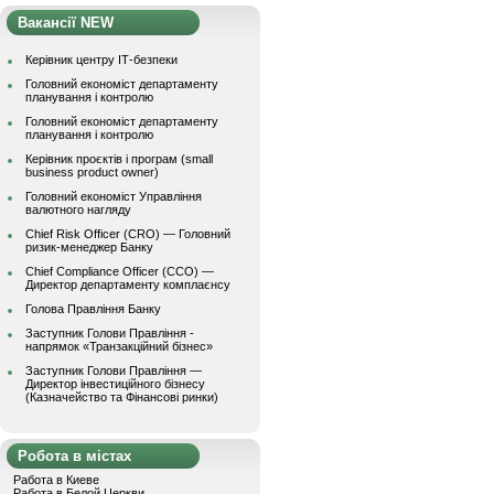
Вакансії NEW
Керівник центру ІТ-безпеки
Головний економіст департаменту
планування і контролю
Головний економіст департаменту
планування і контролю
Керівник проєктів і програм (small
business product owner)
Головний економіст Управління
валютного нагляду
Chief Risk Officer (CRO) — Головний
ризик-менеджер Банку
Chief Compliance Officer (CCO) —
Директор департаменту комплаєнсу
Голова Правління Банку
Заступник Голови Правління -
напрямок «Транзакційний бізнес»
Заступник Голови Правління —
Директор інвестиційного бізнесу
(Казначейство та Фінансові ринки)
Робота в містах
Работа в Киеве
Работа в Белой Церкви