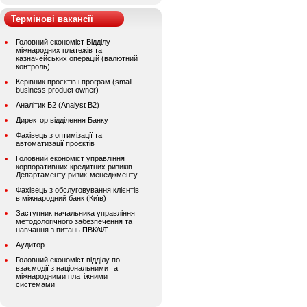
Термінові вакансії
Головний економіст Відділу
міжнародних платежів та
казначейських операцій (валютний
контроль)
Керівник проєктів і програм (small
business product owner)
Аналітик Б2 (Analyst B2)
Директор відділення Банку
Фахівець з оптимізації та
автоматизації проєктів
Головний економіст управління
корпоративних кредитних ризиків
Департаменту ризик-менеджменту
Фахівець з обслуговування клієнтів
в міжнародний банк (Київ)
Заступник начальника управління
методологічного забезпечення та
навчання з питань ПВК/ФТ
Аудитор
Головний економіст відділу по
взаємодії з національними та
міжнародними платіжними
системами