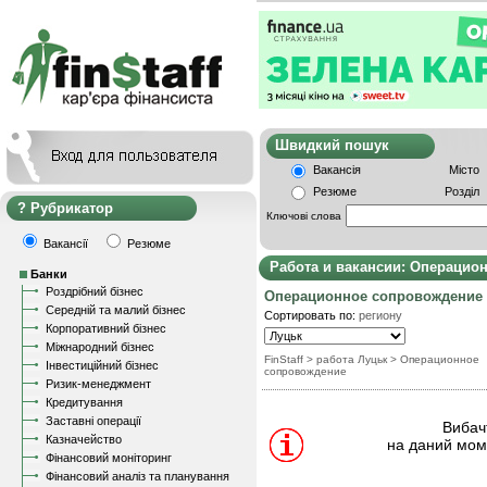
Швидкий пошу
Вакансія
Місто
Резюме
Розділ
Рубрикатор
Ключові слова
Вакансії
Резюме
Работа и вакансии: Операцио
Банки
Роздрібний бізнес
Операционное сопровождение
Середній та малий бізнес
Сортировать по:
региону
Корпоративний бізнес
Міжнародний бізнес
FinStaff
> работа Луцьк
>
Операционное
Інвестиційний бізнес
сопровождение
Ризик-менеджмент
Кредитування
Заставні операції
Вибачт
Казначейство
на даний моме
Фінансовий моніторинг
Фінансовий аналіз та планування