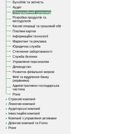
Бухоблік та звітність
Аудит
Операційний супровід
Розробка продуктів та
методологія
Касові операції та грошовий обіг
Платіжні картки
Інформаційні технології
Маркетинг та реклама
Юридична служба
Стягнення заборгованості
Служба безпеки
Управління персоналом
Діловодство
Розвиток філіальної мережі
Філії та відділення банку
(керівники)
Адміністративно-господарська
частина
Різне
Страхові компанії
Лізингові компанії
Аудиторські компанії
Інвестиційні компанії
Компанії з управління активами
Ділінгові компанії та Forex
Різне