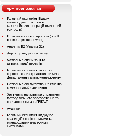
Термінові вакансії
Головний економіст Відділу
міжнародних платежів та
казначейських операцій (валютний
контроль)
Керівник проєктів і програм (small
business product owner)
Аналітик Б2 (Analyst B2)
Директор відділення Банку
Фахівець з оптимізації та
автоматизації проєктів
Головний економіст управління
корпоративних кредитних ризиків
Департаменту ризик-менеджменту
Фахівець з обслуговування клієнтів
в міжнародний банк (Київ)
Заступник начальника управління
методологічного забезпечення та
навчання з питань ПВК/ФТ
Аудитор
Головний економіст відділу по
взаємодії з національними та
міжнародними платіжними
системами