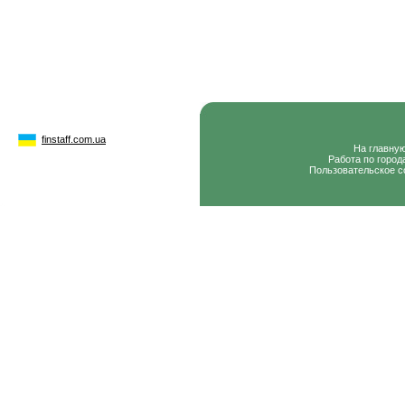
finstaff.com.ua
На главну
Работа по город
Пользовательское с