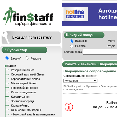
Швидкий пошу
Вакансія
Місто
Резюме
Розділ
Рубрикатор
Ключові слова
Вакансії
Резюме
Работа и вакансии: Операцио
Банки
Роздрібний бізнес
Операционное сопровождение
Середній та малий бізнес
Сортировать по:
региону
Корпоративний бізнес
Міжнародний бізнес
FinStaff
> работа Мукачево
>
Операционн
Інвестиційний бізнес
сопровождение
Ризик-менеджмент
Кредитування
Заставні операції
Вибачт
Казначейство
на даний моме
Фінансовий моніторинг
Фінансовий аналіз та планування