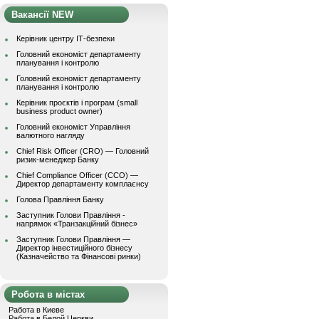
Вакансії NEW
Керівник центру ІТ-безпеки
Головний економіст департаменту
планування і контролю
Головний економіст департаменту
планування і контролю
Керівник проєктів і програм (small
business product owner)
Головний економіст Управління
валютного нагляду
Chief Risk Officer (CRO) — Головний
ризик-менеджер Банку
Chief Compliance Officer (CCO) —
Директор департаменту комплаєнсу
Голова Правління Банку
Заступник Голови Правління -
напрямок «Транзакційний бізнес»
Заступник Голови Правління —
Директор інвестиційного бізнесу
(Казначейство та Фінансові ринки)
Робота в містах
Работа в Киеве
Работа в Белой Церкви