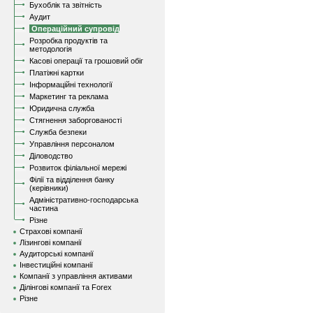
Бухоблік та звітність
Аудит
Операційний супровід
Розробка продуктів та
методологія
Касові операції та грошовий обіг
Платіжні картки
Інформаційні технології
Маркетинг та реклама
Юридична служба
Стягнення заборгованості
Служба безпеки
Управління персоналом
Діловодство
Розвиток філіальної мережі
Філії та відділення банку
(керівники)
Адміністративно-господарська
частина
Різне
Страхові компанії
Лізингові компанії
Аудиторські компанії
Інвестиційні компанії
Компанії з управління активами
Ділінгові компанії та Forex
Різне