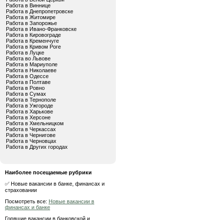
Работа в Виннице
Работа в Днепропетровске
Работа в Житомире
Работа в Запорожье
Работа в Ивано-Франковске
Работа в Кировограде
Работа в Кременчуге
Работа в Кривом Роге
Работа в Луцке
Работа во Львове
Работа в Мариуполе
Работа в Николаеве
Работа в Одессе
Работа в Полтаве
Работа в Ровно
Работа в Сумах
Работа в Тернополе
Работа в Ужгороде
Работа в Харькове
Работа в Херсоне
Работа в Хмельницком
Работа в Черкассах
Работа в Чернигове
Работа в Черновцах
Работа в Других городах
Наиболее посещаемые рубрики
✅ Новые вакансии в банке, финансах и
страховании
Посмотреть все:
Новые вакансии в
финансах и банке
Горящие вакансии в банковской и