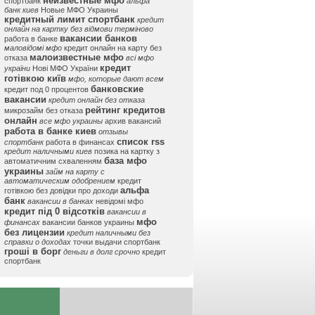
неизвестные мфо
спортбанк
альфа
банк киев
Новые МФО Украины
кредитный лимит спортбанк
кредит
онлайн на картку без відмови терміново
вакансии банков
работа в банке
маловідомі мфо
кредит онлайн на карту без
малоизвестные мфо
отказа
всі мфо
кредит
україни
Нові МФО України
готівкою київ
мфо, которые дают всем
банковские
кредит под 0 процентов
вакансии
кредит онлайн без отказа
рейтинг кредитов
микрозайм без отказа
онлайн
все мфо украины
архив вакансий
работа в банке киев
отзывы
список rss
спортбанк
работа в финансах
кредит наличными киев
позика на картку з
база мфо
автоматичним схваленням
украины
займ на карту с
автоматическим одобрением
кредит
альфа
готівкою без довідки про доходи
банк
вакансии в банках
невідомі мфо
кредит під 0 відсотків
вакансии в
мфо
финансах
вакансии банков украины
без лицензии
кредит наличными без
справки о доходах
точки выдачи спортбанк
гроші в борг
деньги в долг срочно
кредит
спортбанк