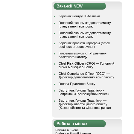
Вакансії NEW
Керівник центру ІТ-безпеки
Головний економіст департаменту
планування і контролю
Головний економіст департаменту
планування і контролю
Керівник проєктів і програм (small
business product owner)
Головний економіст Управління
валютного нагляду
Chief Risk Officer (CRO) — Головний
ризик-менеджер Банку
Chief Compliance Officer (CCO) —
Директор департаменту комплаєнсу
Голова Правління Банку
Заступник Голови Правління -
напрямок «Транзакційний бізнес»
Заступник Голови Правління —
Директор інвестиційного бізнесу
(Казначейство та Фінансові ринки)
Робота в містах
Работа в Киеве
Работа в Белой Церкви