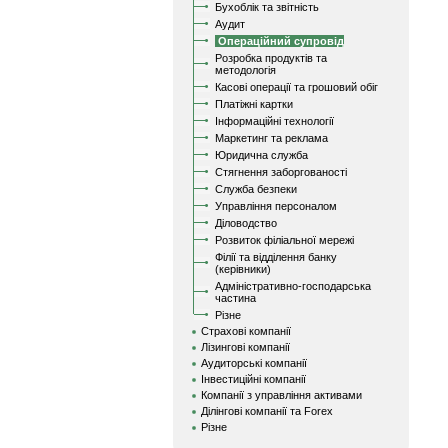
Бухоблік та звітність
Аудит
Операційний супровід
Розробка продуктів та
методологія
Касові операції та грошовий обіг
Платіжні картки
Інформаційні технології
Маркетинг та реклама
Юридична служба
Стягнення заборгованості
Служба безпеки
Управління персоналом
Діловодство
Розвиток філіальної мережі
Філії та відділення банку
(керівники)
Адміністративно-господарська
частина
Різне
Страхові компанії
Лізингові компанії
Аудиторські компанії
Інвестиційні компанії
Компанії з управління активами
Ділінгові компанії та Forex
Різне