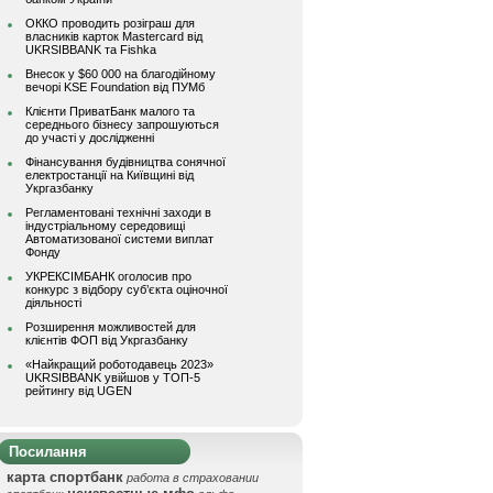
ОККО проводить розіграш для
власників карток Mastercard від
UKRSIBBANK та Fishka
Внесок у $60 000 на благодійному
вечорі KSE Foundation від ПУМб
Клієнти ПриватБанк малого та
середнього бізнесу запрошуються
до участі у дослідженні
Фінансування будівництва сонячної
електростанції на Київщині від
Укргазбанку
Регламентовані технічні заходи в
індустріальному середовищі
Автоматизованої системи виплат
Фонду
УКРЕКСІМБАНК оголосив про
конкурс з відбору суб’єкта оціночної
діяльності
Розширення можливостей для
клієнтів ФОП від Укргазбанку
«Найкращий роботодавець 2023»
UKRSIBBANK увійшов у ТОП-5
рейтингу від UGEN
Посилання
карта спортбанк
работа в страховании