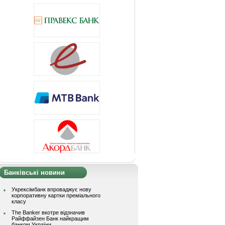
Банківські новини
Укрексімбанк впроваджує нову
корпоративну картки преміального
класу
The Banker вкотре відзначив
Райффайзен Банк найкращим
банком України