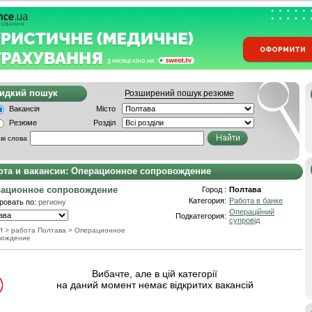
видкий пошук
Розширений пошук резюме
Вакансія
Місто
Резюме
Розділ
ві слова
ота и вакансии: Операционное сопровождение
ационное сопровождение
Город :
Полтава
Категория:
Работа в банке
ровать по:
региону
Операційний
Подкатегория:
супровід
f
> работа Полтава
>
Операционное
вождение
Вибачте, але в цій категорії
на даний момент немає відкритих вакансій