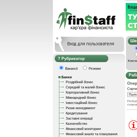
Ш
Рубрикатор
Ключо
Вакансії
Резюме
Раб
Банки
Роздрібний бізнес
Опер
Середній та малий бізнес
Сорти
Корпоративний бізнес
Міжнародний бізнес
FinStaf
Інвестиційний бізнес
сопро
Ризик-менеджмент
Кредитування
Заставні операції
Казначейство
Фінансовий моніторинг
Фінансовий аналіз та планування