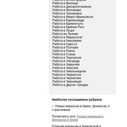
Работа в Виннице
Работа в Днепропетровске
Работа в Житомире
Работа в Запорожье
Работа в Ивано-Франковске
Работа в Кировограде
Работа в Кременчуге
Работа в Кривом Роге
Работа в Луцке
Работа во Львове
Работа в Мариуполе
Работа в Николаеве
Работа в Одессе
Работа в Полтаве
Работа в Ровно
Работа в Сумах
Работа в Тернополе
Работа в Ужгороде
Работа в Харькове
Работа в Херсоне
Работа в Хмельницком
Работа в Черкассах
Работа в Чернигове
Работа в Черновцах
Работа в Других городах
Наиболее посещаемые рубрики
✅ Новые вакансии в банке, финансах и
страховании
Посмотреть все:
Новые вакансии в
финансах и банке
Горящие вакансии в банковской и