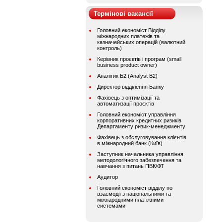
Термінові вакансії
Головний економіст Відділу
міжнародних платежів та
казначейських операцій (валютний
контроль)
Керівник проєктів і програм (small
business product owner)
Аналітик Б2 (Analyst B2)
Директор відділення Банку
Фахівець з оптимізації та
автоматизації проєктів
Головний економіст управління
корпоративних кредитних ризиків
Департаменту ризик-менеджменту
Фахівець з обслуговування клієнтів
в міжнародний банк (Київ)
Заступник начальника управління
методологічного забезпечення та
навчання з питань ПВК/ФТ
Аудитор
Головний економіст відділу по
взаємодії з національними та
міжнародними платіжними
системами