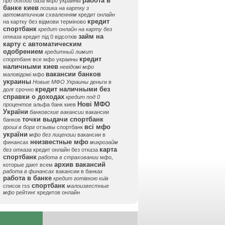
работа в
про доходи
база мфо украины
банке киев
позика на картку з
автоматичним схваленням
кредит онлайн
кредит
на картку без відмови терміново
спортбанк
кредит онлайн на карту без
займ на
отказа
кредит під 0 відсотків
карту с автоматическим
одобрением
кредитный лимит
кредит
спортбанк
все мфо украины
наличными киев
невідомі мфо
вакансии банков
маловідомі мфо
украины
Новые МФО Украины
деньги в
кредит наличными без
долг срочно
справки о доходах
кредит под 0
Нові МФО
процентов
альфа банк киев
України
банковские вакансии
вакансии
точки выдачи спортбанк
банков
всі мфо
гроші в борг
отзывы спортбанк
україни
мфо без лицензии
вакансии в
неизвестные мфо
финансах
микрозайм
карта
без отказа
кредит онлайн без отказа
спортбанк
работа в страховании
мфо,
архив вакансий
которые дают всем
работа в финансах
вакансии в банках
работа в банке
кредит готівкою київ
спортбанк
список rss
малоизвестные
мфо
рейтинг кредитов онлайн