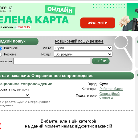
видкий пошук
Розширений пошук резюме
Вакансія
Місто
Резюме
Розділ
ві слова
ота и вакансии: Операционное сопровождение
ационное сопровождение
Город :
Суми
Категория:
Работа в банке
ровать по:
региону
Операційний
Подкатегория:
супровід
f
> работа Суми
>
Операционное
вождение
Вибачте, але в цій категорії
на даний момент немає відкритих вакансій