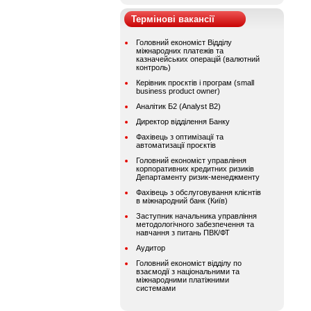
Термінові вакансії
Головний економіст Відділу
міжнародних платежів та
казначейських операцій (валютний
контроль)
Керівник проєктів і програм (small
business product owner)
Аналітик Б2 (Analyst B2)
Директор відділення Банку
Фахівець з оптимізації та
автоматизації проєктів
Головний економіст управління
корпоративних кредитних ризиків
Департаменту ризик-менеджменту
Фахівець з обслуговування клієнтів
в міжнародний банк (Київ)
Заступник начальника управління
методологічного забезпечення та
навчання з питань ПВК/ФТ
Аудитор
Головний економіст відділу по
взаємодії з національними та
міжнародними платіжними
системами