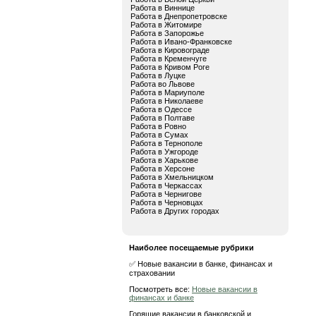
Работа в Виннице
Работа в Днепропетровске
Работа в Житомире
Работа в Запорожье
Работа в Ивано-Франковске
Работа в Кировограде
Работа в Кременчуге
Работа в Кривом Роге
Работа в Луцке
Работа во Львове
Работа в Мариуполе
Работа в Николаеве
Работа в Одессе
Работа в Полтаве
Работа в Ровно
Работа в Сумах
Работа в Тернополе
Работа в Ужгороде
Работа в Харькове
Работа в Херсоне
Работа в Хмельницком
Работа в Черкассах
Работа в Чернигове
Работа в Черновцах
Работа в Других городах
Наиболее посещаемые рубрики
✅ Новые вакансии в банке, финансах и
страховании
Посмотреть все:
Новые вакансии в
финансах и банке
Горящие вакансии в банковской и