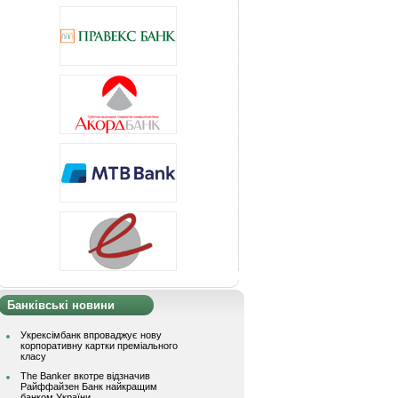
Банківські новини
Укрексімбанк впроваджує нову
корпоративну картки преміального
класу
The Banker вкотре відзначив
Райффайзен Банк найкращим
банком України