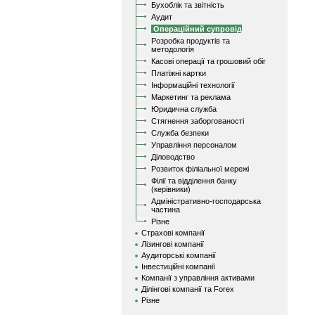
Бухоблік та звітність
Аудит
Операційний супровід
Розробка продуктів та
методологія
Касові операції та грошовий обіг
Платіжні картки
Інформаційні технології
Маркетинг та реклама
Юридична служба
Стягнення заборгованості
Служба безпеки
Управління персоналом
Діловодство
Розвиток філіальної мережі
Філії та відділення банку
(керівники)
Адміністративно-господарська
частина
Різне
Страхові компанії
Лізингові компанії
Аудиторські компанії
Інвестиційні компанії
Компанії з управління активами
Ділінгові компанії та Forex
Різне