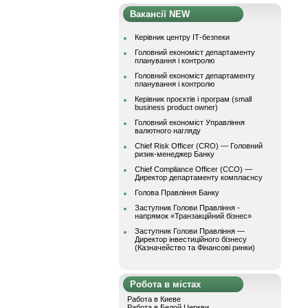
Вакансії NEW
Керівник центру ІТ-безпеки
Головний економіст департаменту
планування і контролю
Головний економіст департаменту
планування і контролю
Керівник проєктів і програм (small
business product owner)
Головний економіст Управління
валютного нагляду
Chief Risk Officer (CRO) — Головний
ризик-менеджер Банку
Chief Compliance Officer (CCO) —
Директор департаменту комплаєнсу
Голова Правління Банку
Заступник Голови Правління -
напрямок «Транзакційний бізнес»
Заступник Голови Правління —
Директор інвестиційного бізнесу
(Казначейство та Фінансові ринки)
Робота в містах
Работа в Киеве
Работа в Белой Церкви