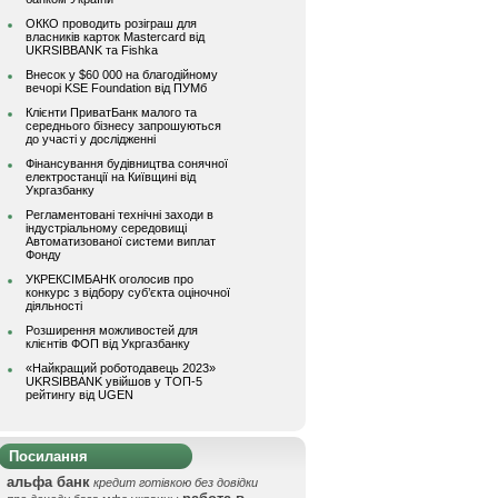
ОККО проводить розіграш для
власників карток Mastercard від
UKRSIBBANK та Fishka
Внесок у $60 000 на благодійному
вечорі KSE Foundation від ПУМб
Клієнти ПриватБанк малого та
середнього бізнесу запрошуються
до участі у дослідженні
Фінансування будівництва сонячної
електростанції на Київщині від
Укргазбанку
Регламентовані технічні заходи в
індустріальному середовищі
Автоматизованої системи виплат
Фонду
УКРЕКСІМБАНК оголосив про
конкурс з відбору суб’єкта оціночної
діяльності
Розширення можливостей для
клієнтів ФОП від Укргазбанку
«Найкращий роботодавець 2023»
UKRSIBBANK увійшов у ТОП-5
рейтингу від UGEN
Посилання
альфа банк
кредит готівкою без довідки