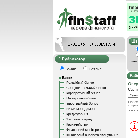
Ш
Рубрикатор
Ключо
Вакансії
Резюме
Раб
Банки
Роздрібний бізнес
Опер
Середній та малий бізнес
Сорти
Корпоративний бізнес
Міжнародний бізнес
FinStaf
Інвестиційний бізнес
сопро
Ризик-менеджмент
Кредитування
Заставні операції
Казначейство
Фінансовий моніторинг
Фінансовий аналіз та планування