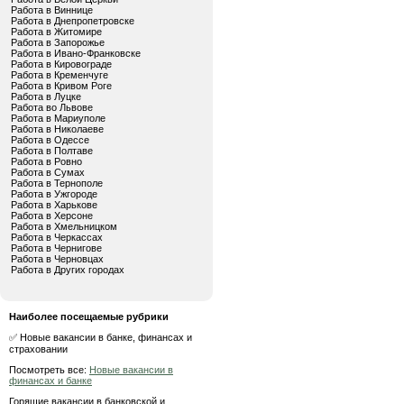
Работа в Виннице
Работа в Днепропетровске
Работа в Житомире
Работа в Запорожье
Работа в Ивано-Франковске
Работа в Кировограде
Работа в Кременчуге
Работа в Кривом Роге
Работа в Луцке
Работа во Львове
Работа в Мариуполе
Работа в Николаеве
Работа в Одессе
Работа в Полтаве
Работа в Ровно
Работа в Сумах
Работа в Тернополе
Работа в Ужгороде
Работа в Харькове
Работа в Херсоне
Работа в Хмельницком
Работа в Черкассах
Работа в Чернигове
Работа в Черновцах
Работа в Других городах
Наиболее посещаемые рубрики
✅ Новые вакансии в банке, финансах и
страховании
Посмотреть все:
Новые вакансии в
финансах и банке
Горящие вакансии в банковской и