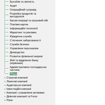
Бухоблік та звітність
Аудит
Операційний супровід
Розробка продуктів та
методологія
Касові операції та грошовий обіг
Платіжні картки
Інформаційні технології
Маркетинг та реклама
Юридична служба
Стягнення заборгованості
Служба безпеки
Управління персоналом
Діловодство
Розвиток філіальної мережі
Філії та відділення банку
(керівники)
Адміністративно-господарська
частина
Різне
Страхові компанії
Лізингові компанії
Аудиторські компанії
Інвестиційні компанії
Компанії з управління активами
Ділінгові компанії та Forex
Різне