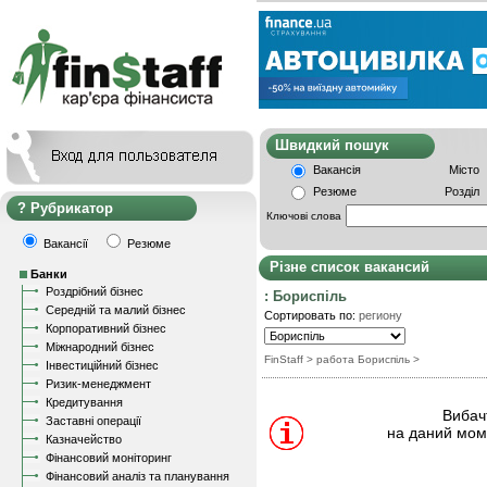
Швидкий пошу
Вакансія
Місто
Резюме
Розділ
Рубрикатор
Ключові слова
Вакансії
Резюме
Різне список вакансий
Банки
Роздрібний бізнес
: Бориспіль
Середній та малий бізнес
Сортировать по:
региону
Корпоративний бізнес
Міжнародний бізнес
FinStaff
> работа Бориспіль
>
Інвестиційний бізнес
Ризик-менеджмент
Кредитування
Вибачт
Заставні операції
на даний моме
Казначейство
Фінансовий моніторинг
Фінансовий аналіз та планування