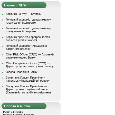
Вакансії NEW
Керівник центру ІТ-безпеки
Головний економіст департаменту
планування і контролю
Головний економіст департаменту
планування і контролю
Керівник проєктів і програм (small
business product owner)
Головний економіст Управління
валютного нагляду
Chief Risk Officer (CRO) — Головний
ризик-менеджер Банку
Chief Compliance Officer (CCO) —
Директор департаменту комплаєнсу
Голова Правління Банку
Заступник Голови Правління -
напрямок «Транзакційний бізнес»
Заступник Голови Правління —
Директор інвестиційного бізнесу
(Казначейство та Фінансові ринки)
Робота в містах
Работа в Киеве
Работа в Белой Церкви