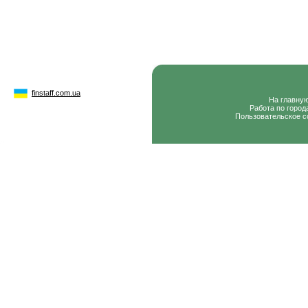
finstaff.com.ua
На главну
Работа по город
Пользовательское с