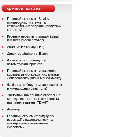
Термінові вакансії
Головний економіст Відділу
міжнародних платежів та
казначейських операцій (валютний
контроль)
Керівник проєктів і програм (small
business product owner)
Аналітик Б2 (Analyst B2)
Директор відділення Банку
Фахівець з оптимізації та
автоматизації проєктів
Головний економіст управління
корпоративних кредитних ризиків
Департаменту ризик-менеджменту
Фахівець з обслуговування клієнтів
в міжнародний банк (Київ)
Заступник начальника управління
методологічного забезпечення та
навчання з питань ПВК/ФТ
Аудитор
Головний економіст відділу по
взаємодії з національними та
міжнародними платіжними
системами