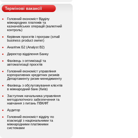
Термінові вакансії
Головний економіст Відділу
міжнародних платежів та
казначейських операцій (валютний
контроль)
Керівник проєктів і програм (small
business product owner)
Аналітик Б2 (Analyst B2)
Директор відділення Банку
Фахівець з оптимізації та
автоматизації проєктів
Головний економіст управління
корпоративних кредитних ризиків
Департаменту ризик-менеджменту
Фахівець з обслуговування клієнтів
в міжнародний банк (Київ)
Заступник начальника управління
методологічного забезпечення та
навчання з питань ПВК/ФТ
Аудитор
Головний економіст відділу по
взаємодії з національними та
міжнародними платіжними
системами