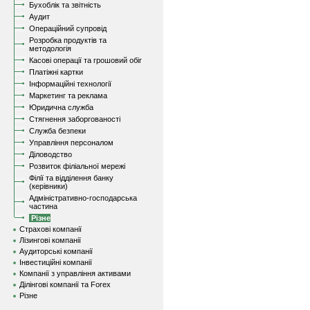
Бухоблік та звітність
Аудит
Операційний супровід
Розробка продуктів та
методологія
Касові операції та грошовий обіг
Платіжні картки
Інформаційні технології
Маркетинг та реклама
Юридична служба
Стягнення заборгованості
Служба безпеки
Управління персоналом
Діловодство
Розвиток філіальної мережі
Філії та відділення банку
(керівники)
Адміністративно-господарська
частина
Різне
Страхові компанії
Лізингові компанії
Аудиторські компанії
Інвестиційні компанії
Компанії з управління активами
Ділінгові компанії та Forex
Різне