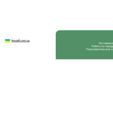
finstaff.com.ua
На главну
Работа по город
Пользовательское с