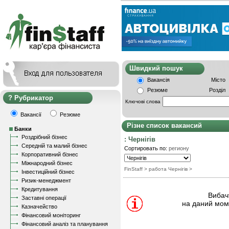
Швидкий пошу
Вакансія
Місто
Резюме
Розділ
Рубрикатор
Ключові слова
Вакансії
Резюме
Різне список вакансий
Банки
Роздрібний бізнес
: Чернігів
Середній та малий бізнес
Сортировать по:
региону
Корпоративний бізнес
Міжнародний бізнес
FinStaff
> работа Чернігів
>
Інвестиційний бізнес
Ризик-менеджмент
Кредитування
Вибачт
Заставні операції
на даний моме
Казначейство
Фінансовий моніторинг
Фінансовий аналіз та планування