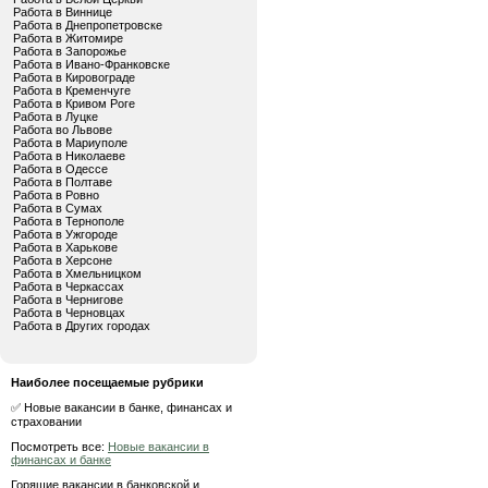
Работа в Виннице
Работа в Днепропетровске
Работа в Житомире
Работа в Запорожье
Работа в Ивано-Франковске
Работа в Кировограде
Работа в Кременчуге
Работа в Кривом Роге
Работа в Луцке
Работа во Львове
Работа в Мариуполе
Работа в Николаеве
Работа в Одессе
Работа в Полтаве
Работа в Ровно
Работа в Сумах
Работа в Тернополе
Работа в Ужгороде
Работа в Харькове
Работа в Херсоне
Работа в Хмельницком
Работа в Черкассах
Работа в Чернигове
Работа в Черновцах
Работа в Других городах
Наиболее посещаемые рубрики
✅ Новые вакансии в банке, финансах и
страховании
Посмотреть все:
Новые вакансии в
финансах и банке
Горящие вакансии в банковской и