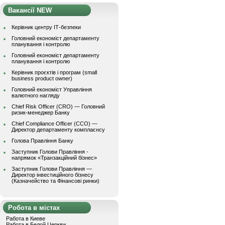
Вакансії NEW
Керівник центру ІТ-безпеки
Головний економіст департаменту
планування і контролю
Головний економіст департаменту
планування і контролю
Керівник проєктів і програм (small
business product owner)
Головний економіст Управління
валютного нагляду
Chief Risk Officer (CRO) — Головний
ризик-менеджер Банку
Chief Compliance Officer (CCO) —
Директор департаменту комплаєнсу
Голова Правління Банку
Заступник Голови Правління -
напрямок «Транзакційний бізнес»
Заступник Голови Правління —
Директор інвестиційного бізнесу
(Казначейство та Фінансові ринки)
Робота в містах
Работа в Киеве
Работа в Белой Церкви