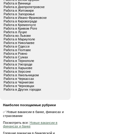
Работа в Виннице
Работа в Днепропетровске
Работа в Житомире
Работа в Запорожье
Работа в Ивано-Франковске
Работа в Кировограде
Работа в Кременчуге
Работа в Кривом Роге
Работа в Луцке
Работа во Львове
Работа в Мариуполе
Работа в Николаеве
Работа в Одессе
Работа в Полтаве
Работа в Ровно
Работа в Сумах
Работа в Тернополе
Работа в Ужгороде
Работа в Харькове
Работа в Херсоне
Работа в Хмельницком
Работа в Черкассах
Работа в Чернигове
Работа в Черновцах
Работа в Других городах
Наиболее посещаемые рубрики
✅ Новые вакансии в банке, финансах и
страховании
Посмотреть все:
Новые вакансии в
финансах и банке
Горящие вакансии в банковской и