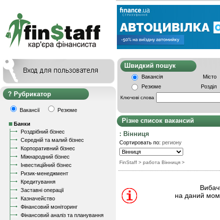
Швидкий пошу
Вакансія
Місто
Резюме
Розділ
Рубрикатор
Ключові слова
Вакансії
Резюме
Різне список вакансий
Банки
Роздрібний бізнес
: Вінниця
Середній та малий бізнес
Сортировать по:
региону
Корпоративний бізнес
Міжнародний бізнес
FinStaff
> работа Вінниця
>
Інвестиційний бізнес
Ризик-менеджмент
Кредитування
Вибачт
Заставні операції
на даний моме
Казначейство
Фінансовий моніторинг
Фінансовий аналіз та планування