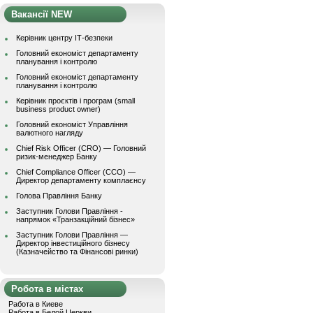
Вакансії NEW
Керівник центру ІТ-безпеки
Головний економіст департаменту
планування і контролю
Головний економіст департаменту
планування і контролю
Керівник проєктів і програм (small
business product owner)
Головний економіст Управління
валютного нагляду
Chief Risk Officer (CRO) — Головний
ризик-менеджер Банку
Chief Compliance Officer (CCO) —
Директор департаменту комплаєнсу
Голова Правління Банку
Заступник Голови Правління -
напрямок «Транзакційний бізнес»
Заступник Голови Правління —
Директор інвестиційного бізнесу
(Казначейство та Фінансові ринки)
Робота в містах
Работа в Киеве
Работа в Белой Церкви