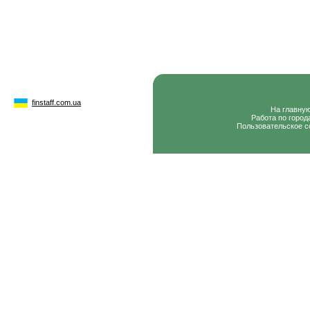
finstaff.com.ua
На главну
Работа по город
Пользовательское с