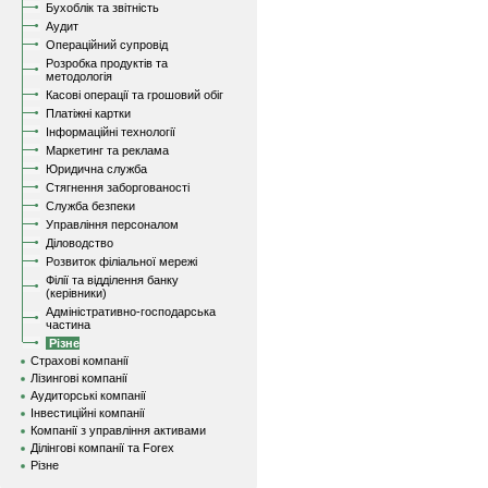
Бухоблік та звітність
Аудит
Операційний супровід
Розробка продуктів та
методологія
Касові операції та грошовий обіг
Платіжні картки
Інформаційні технології
Маркетинг та реклама
Юридична служба
Стягнення заборгованості
Служба безпеки
Управління персоналом
Діловодство
Розвиток філіальної мережі
Філії та відділення банку
(керівники)
Адміністративно-господарська
частина
Різне
Страхові компанії
Лізингові компанії
Аудиторські компанії
Інвестиційні компанії
Компанії з управління активами
Ділінгові компанії та Forex
Різне