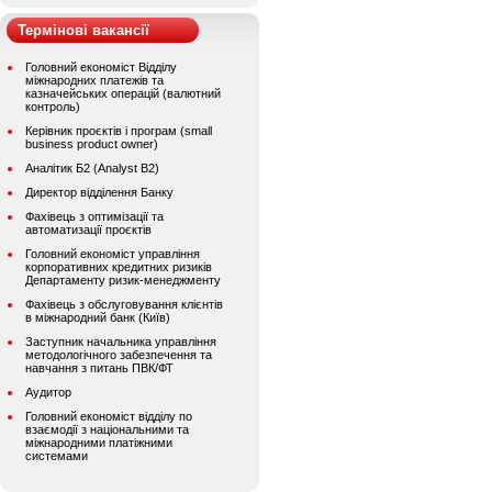
Термінові вакансії
Головний економіст Відділу
міжнародних платежів та
казначейських операцій (валютний
контроль)
Керівник проєктів і програм (small
business product owner)
Аналітик Б2 (Analyst B2)
Директор відділення Банку
Фахівець з оптимізації та
автоматизації проєктів
Головний економіст управління
корпоративних кредитних ризиків
Департаменту ризик-менеджменту
Фахівець з обслуговування клієнтів
в міжнародний банк (Київ)
Заступник начальника управління
методологічного забезпечення та
навчання з питань ПВК/ФТ
Аудитор
Головний економіст відділу по
взаємодії з національними та
міжнародними платіжними
системами