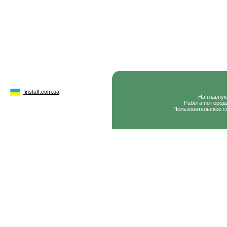
finstaff.com.ua
На главну
Работа по город
Пользовательское с