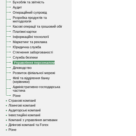
Бухоблік та звітність
Аудит
Операційний супровід
Розробка продуктів та
методологія
Касові операції та грошовий обіг
Платіжні картки
Інформаційні технології
Маркетинг та реклама
Юридична служба
Стягнення заборгованості
Служба безпеки
Управління персоналом
Діловодство
Розвиток філіальної мережі
Філії та відділення банку
(керівники)
Адміністративно-господарська
частина
Різне
Страхові компанії
Лізингові компанії
Аудиторські компанії
Інвестиційні компанії
Компанії з управління активами
Ділінгові компанії та Forex
Різне