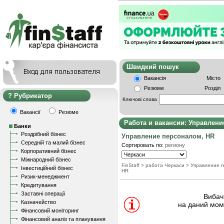
Швидкий пошу
Вакансія
Місто
Резюме
Розділ
Рубрикатор
Ключові слова
Вакансії
Резюме
Работа и вакансии: Управлени
Банки
Роздрібний бізнес
Управление персоналом, HR
Середній та малий бізнес
Сортировать по:
региону
Корпоративний бізнес
Міжнародний бізнес
FinStaff
> работа Черкаси
>
Управление 
Інвестиційний бізнес
HR
Ризик-менеджмент
Кредитування
Заставні операції
Вибачт
Казначейство
на даний моме
Фінансовий моніторинг
Фінансовий аналіз та планування