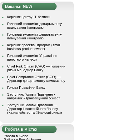
Вакансії NEW
Керівник центру ІТ-безпеки
Головний економіст департаменту
планування і контролю
Головний економіст департаменту
планування і контролю
Керівник проєктів і програм (small
business product owner)
Головний економіст Управління
валютного нагляду
Chief Risk Officer (CRO) — Головний
ризик-менеджер Банку
Chief Compliance Officer (CCO) —
Директор департаменту комплаєнсу
Голова Правління Банку
Заступник Голови Правління -
напрямок «Транзакційний бізнес»
Заступник Голови Правління —
Директор інвестиційного бізнесу
(Казначейство та Фінансові ринки)
Робота в містах
Работа в Киеве
Работа в Белой Церкви