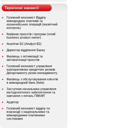
Термінові вакансії
Головний економіст Відділу
міжнародних платежів та
казначейських операцій (валютний
контроль)
Керівник проєктів і програм (small
business product owner)
Аналітик Б2 (Analyst B2)
Директор відділення Банку
Фахівець з оптимізації та
автоматизації проєктів
Головний економіст управління
корпоративних кредитних ризиків
Департаменту ризик-менеджменту
Фахівець з обслуговування клієнтів
в міжнародний банк (Київ)
Заступник начальника управління
методологічного забезпечення та
навчання з питань ПВК/ФТ
Аудитор
Головний економіст відділу по
взаємодії з національними та
міжнародними платіжними
системами