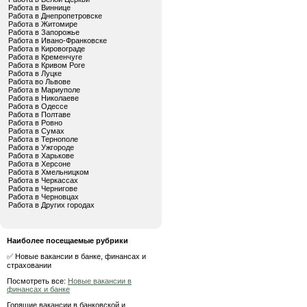
Работа в Виннице
Работа в Днепропетровске
Работа в Житомире
Работа в Запорожье
Работа в Ивано-Франковске
Работа в Кировограде
Работа в Кременчуге
Работа в Кривом Роге
Работа в Луцке
Работа во Львове
Работа в Мариуполе
Работа в Николаеве
Работа в Одессе
Работа в Полтаве
Работа в Ровно
Работа в Сумах
Работа в Тернополе
Работа в Ужгороде
Работа в Харькове
Работа в Херсоне
Работа в Хмельницком
Работа в Черкассах
Работа в Чернигове
Работа в Черновцах
Работа в Других городах
Наиболее посещаемые рубрики
✅ Новые вакансии в банке, финансах и
страховании
Посмотреть все:
Новые вакансии в
финансах и банке
Горящие вакансии в банковской и