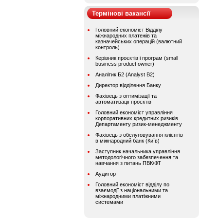
Термінові вакансії
Головний економіст Відділу
міжнародних платежів та
казначейських операцій (валютний
контроль)
Керівник проєктів і програм (small
business product owner)
Аналітик Б2 (Analyst B2)
Директор відділення Банку
Фахівець з оптимізації та
автоматизації проєктів
Головний економіст управління
корпоративних кредитних ризиків
Департаменту ризик-менеджменту
Фахівець з обслуговування клієнтів
в міжнародний банк (Київ)
Заступник начальника управління
методологічного забезпечення та
навчання з питань ПВК/ФТ
Аудитор
Головний економіст відділу по
взаємодії з національними та
міжнародними платіжними
системами