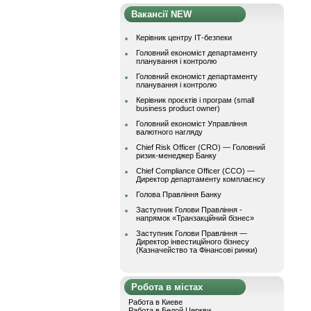
Вакансії NEW
Керівник центру ІТ-безпеки
Головний економіст департаменту
планування і контролю
Головний економіст департаменту
планування і контролю
Керівник проєктів і програм (small
business product owner)
Головний економіст Управління
валютного нагляду
Chief Risk Officer (CRO) — Головний
ризик-менеджер Банку
Chief Compliance Officer (CCO) —
Директор департаменту комплаєнсу
Голова Правління Банку
Заступник Голови Правління -
напрямок «Транзакційний бізнес»
Заступник Голови Правління —
Директор інвестиційного бізнесу
(Казначейство та Фінансові ринки)
Робота в містах
Работа в Киеве
Работа в Белой Церкви