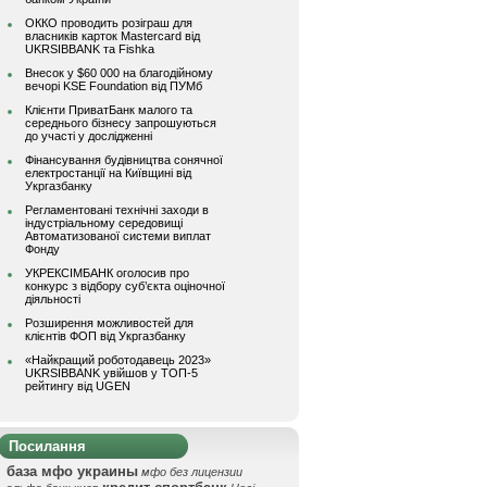
ОККО проводить розіграш для
власників карток Mastercard від
UKRSIBBANK та Fishka
Внесок у $60 000 на благодійному
вечорі KSE Foundation від ПУМб
Клієнти ПриватБанк малого та
середнього бізнесу запрошуються
до участі у дослідженні
Фінансування будівництва сонячної
електростанції на Київщині від
Укргазбанку
Регламентовані технічні заходи в
індустріальному середовищі
Автоматизованої системи виплат
Фонду
УКРЕКСІМБАНК оголосив про
конкурс з відбору суб’єкта оціночної
діяльності
Розширення можливостей для
клієнтів ФОП від Укргазбанку
«Найкращий роботодавець 2023»
UKRSIBBANK увійшов у ТОП-5
рейтингу від UGEN
Посилання
база мфо украины
мфо без лицензии