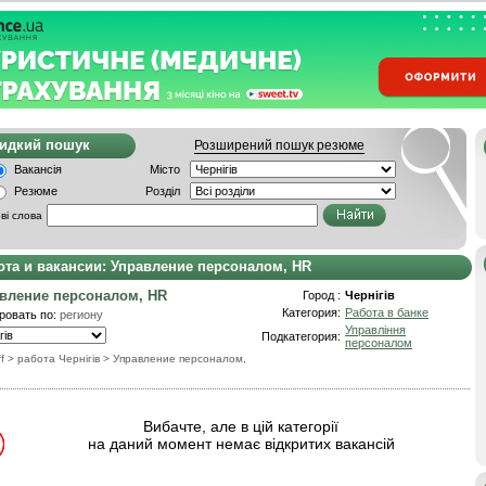
видкий пошук
Розширений пошук резюме
Вакансія
Місто
Резюме
Розділ
ві слова
ота и вакансии: Управление персоналом, HR
вление персоналом, HR
Город :
Чернігів
Категория:
Работа в банке
ровать по:
региону
Управління
Подкатегория:
персоналом
f
> работа Чернігів
>
Управление персоналом,
Вибачте, але в цій категорії
на даний момент немає відкритих вакансій