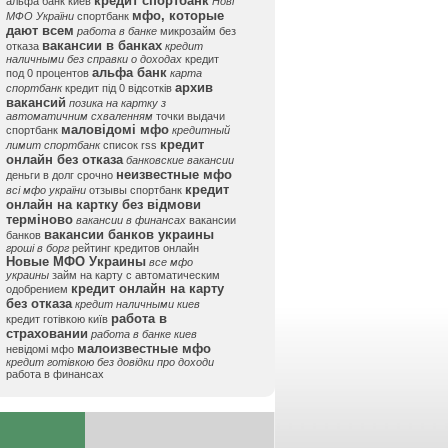
кредит спортбанк
альфа банк киев
Нові
мфо, которые
МФО України
спортбанк
дают всем
работа в банке
микрозайм без
вакансии в банках
отказа
кредит
наличными без справки о доходах
кредит
альфа банк
под 0 процентов
карта
архив
спортбанк
кредит під 0 відсотків
вакансий
позика на картку з
автоматичним схваленням
точки выдачи
маловідомі мфо
спортбанк
кредитный
кредит
лимит спортбанк
список rss
онлайн без отказа
банковские вакансии
неизвестные мфо
деньги в долг срочно
кредит
всі мфо україни
отзывы спортбанк
онлайн на картку без відмови
терміново
вакансии в финансах
вакансии
вакансии банков украины
банков
гроші в борг
рейтинг кредитов онлайн
Новые МФО Украины
все мфо
украины
займ на карту с автоматическим
кредит онлайн на карту
одобрением
без отказа
кредит наличными киев
работа в
кредит готівкою київ
страховании
работа в банке киев
малоизвестные мфо
невідомі мфо
кредит готівкою без довідки про доходи
работа в финансах