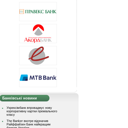
Банківські новини
Укрексімбанк впроваджує нову
корпоративну картки преміального
класу
The Banker вкотре відзначив
Райффайзен Банк найкращим
банком України