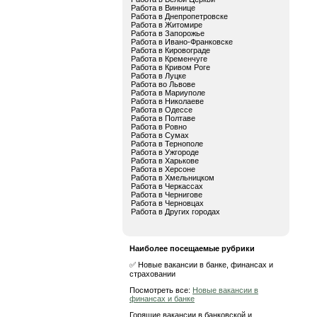
Работа в Виннице
Работа в Днепропетровске
Работа в Житомире
Работа в Запорожье
Работа в Ивано-Франковске
Работа в Кировограде
Работа в Кременчуге
Работа в Кривом Роге
Работа в Луцке
Работа во Львове
Работа в Мариуполе
Работа в Николаеве
Работа в Одессе
Работа в Полтаве
Работа в Ровно
Работа в Сумах
Работа в Тернополе
Работа в Ужгороде
Работа в Харькове
Работа в Херсоне
Работа в Хмельницком
Работа в Черкассах
Работа в Чернигове
Работа в Черновцах
Работа в Других городах
Наиболее посещаемые рубрики
✅ Новые вакансии в банке, финансах и
страховании
Посмотреть все:
Новые вакансии в
финансах и банке
Горящие вакансии в банковской и