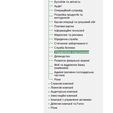
Бухоблік та звітність
Аудит
Операційний супровід
Розробка продуктів та
методологія
Касові операції та грошовий обіг
Платіжні картки
Інформаційні технології
Маркетинг та реклама
Юридична служба
Стягнення заборгованості
Служба безпеки
Управління персоналом
Діловодство
Розвиток філіальної мережі
Філії та відділення банку
(керівники)
Адміністративно-господарська
частина
Різне
Страхові компанії
Лізингові компанії
Аудиторські компанії
Інвестиційні компанії
Компанії з управління активами
Ділінгові компанії та Forex
Різне