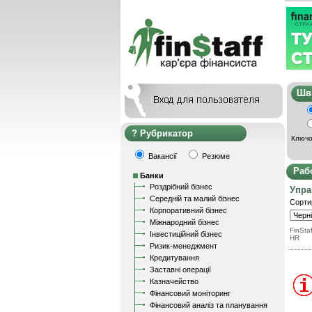
Ш
Рубрикатор
Ключо
Вакансії
Резюме
Раб
Банки
Роздрібний бізнес
Упра
Середній та малий бізнес
Сорти
Корпоративний бізнес
Міжнародний бізнес
FinStaf
Інвестиційний бізнес
HR
Ризик-менеджмент
Кредитування
Заставні операції
Казначейство
Фінансовий моніторинг
Фінансовий аналіз та планування