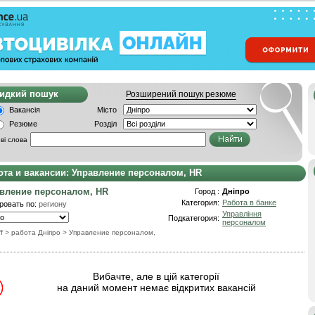
видкий пошук
Розширений пошук резюме
Вакансія
Місто
Резюме
Розділ
ві слова
ота и вакансии: Управление персоналом, HR
вление персоналом, HR
Город :
Дніпро
Категория:
Работа в банке
ровать по:
региону
Управління
Подкатегория:
персоналом
f
> работа Дніпро
>
Управление персоналом,
Вибачте, але в цій категорії
на даний момент немає відкритих вакансій