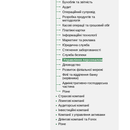
Бухоблік та звітність
Аудит
Операційний супровід
Розробка продуктів та
методологія
Касові операції та грошовий обіг
Платіжні картки
Інформаційні технології
Маркетинг та реклама
Юридична служба
Стягнення заборгованості
Служба безпеки
Управління персоналом
Діловодство
Розвиток філіальної мережі
Філії та відділення банку
(керівники)
Адміністративно-господарська
частина
Різне
Страхові компанії
Лізингові компанії
Аудиторські компанії
Інвестиційні компанії
Компанії з управління активами
Ділінгові компанії та Forex
Різне