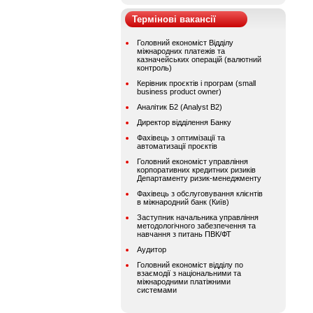
Термінові вакансії
Головний економіст Відділу
міжнародних платежів та
казначейських операцій (валютний
контроль)
Керівник проєктів і програм (small
business product owner)
Аналітик Б2 (Analyst B2)
Директор відділення Банку
Фахівець з оптимізації та
автоматизації проєктів
Головний економіст управління
корпоративних кредитних ризиків
Департаменту ризик-менеджменту
Фахівець з обслуговування клієнтів
в міжнародний банк (Київ)
Заступник начальника управління
методологічного забезпечення та
навчання з питань ПВК/ФТ
Аудитор
Головний економіст відділу по
взаємодії з національними та
міжнародними платіжними
системами