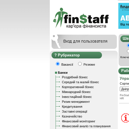
Ш
Рубрикатор
Ключо
Вакансії
Резюме
Раб
Банки
Роздрібний бізнес
Упра
Середній та малий бізнес
Сорти
Корпоративний бізнес
Міжнародний бізнес
FinStaf
Інвестиційний бізнес
HR
Ризик-менеджмент
Кредитування
Заставні операції
Казначейство
Фінансовий моніторинг
Фінансовий аналіз та планування