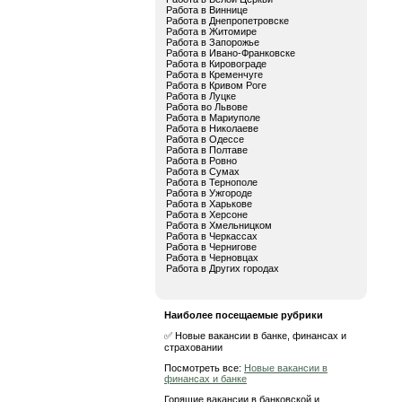
Работа в Виннице
Работа в Днепропетровске
Работа в Житомире
Работа в Запорожье
Работа в Ивано-Франковске
Работа в Кировограде
Работа в Кременчуге
Работа в Кривом Роге
Работа в Луцке
Работа во Львове
Работа в Мариуполе
Работа в Николаеве
Работа в Одессе
Работа в Полтаве
Работа в Ровно
Работа в Сумах
Работа в Тернополе
Работа в Ужгороде
Работа в Харькове
Работа в Херсоне
Работа в Хмельницком
Работа в Черкассах
Работа в Чернигове
Работа в Черновцах
Работа в Других городах
Наиболее посещаемые рубрики
✅ Новые вакансии в банке, финансах и
страховании
Посмотреть все:
Новые вакансии в
финансах и банке
Горящие вакансии в банковской и