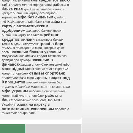
кредит готівкою
кредит наличными киев
київ
работа в
список rss
всі мфо україни
банке киев
кредит онлайн без отказа
кредит онлайн на картку без відмови
мфо без лицензии
терміново
кредит
займ на
під 0 відсотків
альфа банк киев
карту с автоматическим
одобрением
вакансии банков
кредит
рейтинг
онлайн на карту без отказа
кредитов онлайн
вакансии в банках
гроші в борг
точки выдачи спортбанк
деньги в долг срочно
мфо, которые дают
вакансии банков украины
всем
микрозайм без отказа
кредит готівкою без
вакансии в
довідки про доходи
финансах
карта спортбанк
невідомі мфо
маловідомі мфо
Новые МФО Украины
отзывы спортбанк
кредит спортбанк
кредит под
спортбанк
база мфо украины
0 процентов
кредит наличными без
все
справки о доходах
малоизвестные мфо
мфо украины
работа в страховании
работа в
кредитный лимит спортбанк
банке
банковские вакансии
Нові МФО
позика на картку з
України
автоматичним схваленням
работа в
финансах
альфа банк