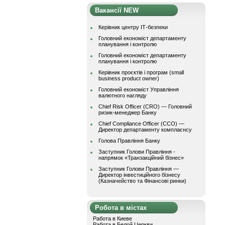
Вакансії NEW
Керівник центру ІТ-безпеки
Головний економіст департаменту
планування і контролю
Головний економіст департаменту
планування і контролю
Керівник проєктів і програм (small
business product owner)
Головний економіст Управління
валютного нагляду
Chief Risk Officer (CRO) — Головний
ризик-менеджер Банку
Chief Compliance Officer (CCO) —
Директор департаменту комплаєнсу
Голова Правління Банку
Заступник Голови Правління -
напрямок «Транзакційний бізнес»
Заступник Голови Правління —
Директор інвестиційного бізнесу
(Казначейство та Фінансові ринки)
Робота в містах
Работа в Киеве
Работа в Белой Церкви