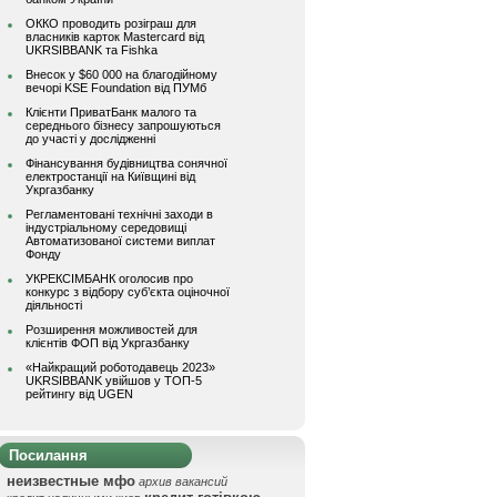
ОККО проводить розіграш для
власників карток Mastercard від
UKRSIBBANK та Fishka
Внесок у $60 000 на благодійному
вечорі KSE Foundation від ПУМб
Клієнти ПриватБанк малого та
середнього бізнесу запрошуються
до участі у дослідженні
Фінансування будівництва сонячної
електростанції на Київщині від
Укргазбанку
Регламентовані технічні заходи в
індустріальному середовищі
Автоматизованої системи виплат
Фонду
УКРЕКСІМБАНК оголосив про
конкурс з відбору суб’єкта оціночної
діяльності
Розширення можливостей для
клієнтів ФОП від Укргазбанку
«Найкращий роботодавець 2023»
UKRSIBBANK увійшов у ТОП-5
рейтингу від UGEN
Посилання
неизвестные мфо
архив вакансий