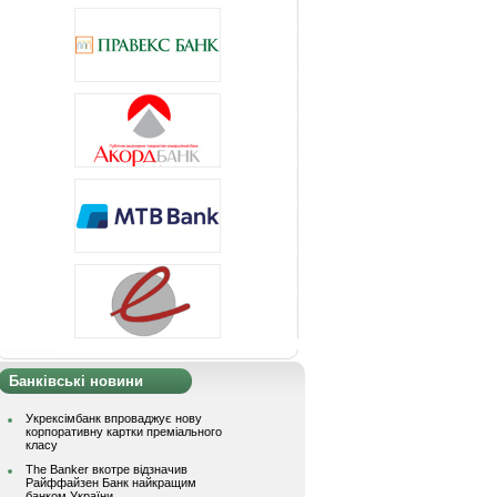
Банківські новини
Укрексімбанк впроваджує нову
корпоративну картки преміального
класу
The Banker вкотре відзначив
Райффайзен Банк найкращим
банком України