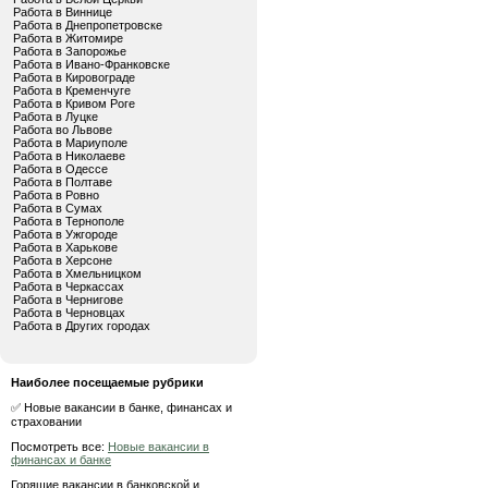
Работа в Виннице
Работа в Днепропетровске
Работа в Житомире
Работа в Запорожье
Работа в Ивано-Франковске
Работа в Кировограде
Работа в Кременчуге
Работа в Кривом Роге
Работа в Луцке
Работа во Львове
Работа в Мариуполе
Работа в Николаеве
Работа в Одессе
Работа в Полтаве
Работа в Ровно
Работа в Сумах
Работа в Тернополе
Работа в Ужгороде
Работа в Харькове
Работа в Херсоне
Работа в Хмельницком
Работа в Черкассах
Работа в Чернигове
Работа в Черновцах
Работа в Других городах
Наиболее посещаемые рубрики
✅ Новые вакансии в банке, финансах и
страховании
Посмотреть все:
Новые вакансии в
финансах и банке
Горящие вакансии в банковской и