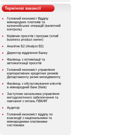
Термінові вакансії
Головний економіст Відділу
міжнародних платежів та
казначейських операцій (валютний
контроль)
Керівник проєктів і програм (small
business product owner)
Аналітик Б2 (Analyst B2)
Директор відділення Банку
Фахівець з оптимізації та
автоматизації проєктів
Головний економіст управління
корпоративних кредитних ризиків
Департаменту ризик-менеджменту
Фахівець з обслуговування клієнтів
в міжнародний банк (Київ)
Заступник начальника управління
методологічного забезпечення та
навчання з питань ПВК/ФТ
Аудитор
Головний економіст відділу по
взаємодії з національними та
міжнародними платіжними
системами