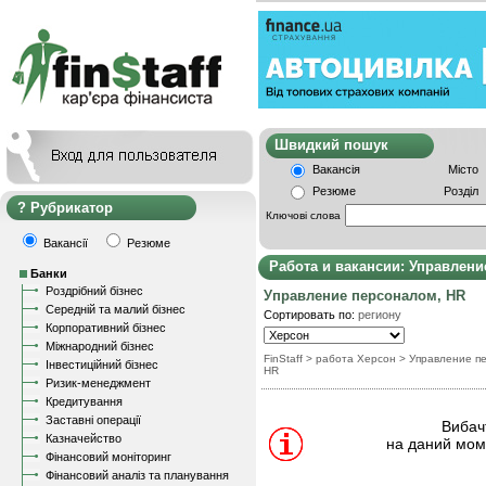
Швидкий пошу
Вакансія
Місто
Резюме
Розділ
Рубрикатор
Ключові слова
Вакансії
Резюме
Работа и вакансии: Управлени
Банки
Роздрібний бізнес
Управление персоналом, HR
Середній та малий бізнес
Сортировать по:
региону
Корпоративний бізнес
Міжнародний бізнес
FinStaff
> работа Херсон
>
Управление п
Інвестиційний бізнес
HR
Ризик-менеджмент
Кредитування
Заставні операції
Вибачт
Казначейство
на даний моме
Фінансовий моніторинг
Фінансовий аналіз та планування