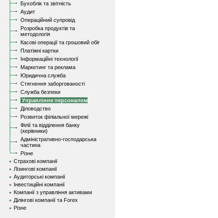
Бухоблік та звітність
Аудит
Операційний супровід
Розробка продуктів та
методологія
Касові операції та грошовий обіг
Платіжні картки
Інформаційні технології
Маркетинг та реклама
Юридична служба
Стягнення заборгованості
Служба безпеки
Управління персоналом
Діловодство
Розвиток філіальної мережі
Філії та відділення банку
(керівники)
Адміністративно-господарська
частина
Різне
Страхові компанії
Лізингові компанії
Аудиторські компанії
Інвестиційні компанії
Компанії з управління активами
Ділінгові компанії та Forex
Різне