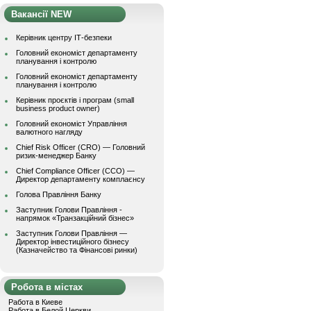
Вакансії NEW
Керівник центру ІТ-безпеки
Головний економіст департаменту
планування і контролю
Головний економіст департаменту
планування і контролю
Керівник проєктів і програм (small
business product owner)
Головний економіст Управління
валютного нагляду
Chief Risk Officer (CRO) — Головний
ризик-менеджер Банку
Chief Compliance Officer (CCO) —
Директор департаменту комплаєнсу
Голова Правління Банку
Заступник Голови Правління -
напрямок «Транзакційний бізнес»
Заступник Голови Правління —
Директор інвестиційного бізнесу
(Казначейство та Фінансові ринки)
Робота в містах
Работа в Киеве
Работа в Белой Церкви