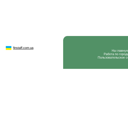
finstaff.com.ua
На главну
Работа по город
Пользовательское с