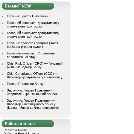
Вакансії NEW
Керівник центру ІТ-безпеки
Головний економіст департаменту
планування і контролю
Головний економіст департаменту
планування і контролю
Керівник проєктів і програм (small
business product owner)
Головний економіст Управління
валютного нагляду
Chief Risk Officer (CRO) — Головний
ризик-менеджер Банку
Chief Compliance Officer (CCO) —
Директор департаменту комплаєнсу
Голова Правління Банку
Заступник Голови Правління -
напрямок «Транзакційний бізнес»
Заступник Голови Правління —
Директор інвестиційного бізнесу
(Казначейство та Фінансові ринки)
Робота в містах
Работа в Киеве
Работа в Белой Церкви