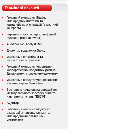
Термінові вакансії
Головний економіст Відділу
міжнародних платежів та
казначейських операцій (валютний
контроль)
Керівник проєктів і програм (small
business product owner)
Аналітик Б2 (Analyst B2)
Директор відділення Банку
Фахівець з оптимізації та
автоматизації проєктів
Головний економіст управління
корпоративних кредитних ризиків
Департаменту ризик-менеджменту
Фахівець з обслуговування клієнтів
в міжнародний банк (Київ)
Заступник начальника управління
методологічного забезпечення та
навчання з питань ПВК/ФТ
Аудитор
Головний економіст відділу по
взаємодії з національними та
міжнародними платіжними
системами