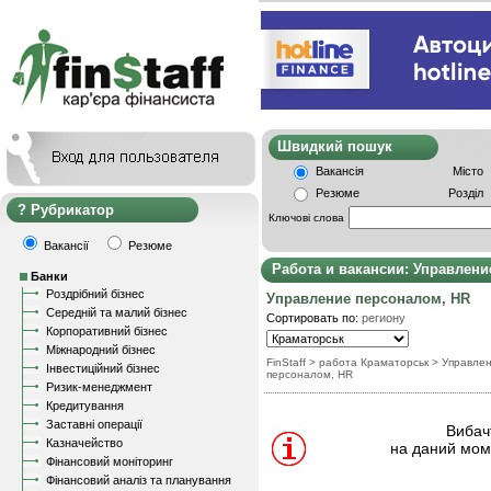
Швидкий пошу
Вакансія
Місто
Резюме
Розділ
Рубрикатор
Ключові слова
Вакансії
Резюме
Работа и вакансии: Управлени
Банки
Роздрібний бізнес
Управление персоналом, HR
Середній та малий бізнес
Сортировать по:
региону
Корпоративний бізнес
Міжнародний бізнес
FinStaff
> работа Краматорськ
>
Управле
Інвестиційний бізнес
персоналом, HR
Ризик-менеджмент
Кредитування
Заставні операції
Вибачт
Казначейство
на даний моме
Фінансовий моніторинг
Фінансовий аналіз та планування