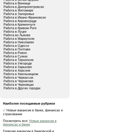
Работа в Виннице
Работа в Днепропетровске
Работа в Житомире
Работа в Запорожье
Работа в Ивано-Франковске
Работа в Кировограде
Работа в Кременчуге
Работа в Кривом Роге
Работа в Луцке
Работа во Львове
Работа в Мариуполе
Работа в Николаеве
Работа в Одессе
Работа в Полтаве
Работа в Ровно
Работа в Сумах
Работа в Тернополе
Работа в Ужгороде
Работа в Харькове
Работа в Херсоне
Работа в Хмельницком
Работа в Черкассах
Работа в Чернигове
Работа в Черновцах
Работа в Других городах
Наиболее посещаемые рубрики
✅ Новые вакансии в банке, финансах и
страховании
Посмотреть все:
Новые вакансии в
финансах и банке
Горящие вакансии в банковской и