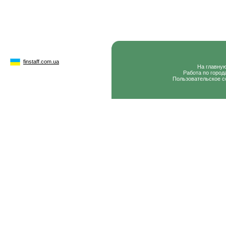
finstaff.com.ua
На главну
Работа по город
Пользовательское с