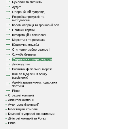
Бухоблік та звітність
Аудит
Операційний супровід
Розробка продуктів та
методологія
Касові операції та грошовий обіг
Платіжні картки
Інформаційні технології
Маркетинг та реклама
Юридична служба
Стягнення заборгованості
Служба безпеки
Управління персоналом
Діловодство
Розвиток філіальної мережі
Філії та відділення банку
(керівники)
Адміністративно-господарська
частина
Різне
Страхові компанії
Лізингові компанії
Аудиторські компанії
Інвестиційні компанії
Компанії з управління активами
Ділінгові компанії та Forex
Різне