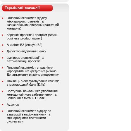
Термінові вакансії
Головний економіст Відділу
міжнародних платежів та
казначейських операцій (валютний
контроль)
Керівник проєктів і програм (small
business product owner)
Аналітик Б2 (Analyst B2)
Директор відділення Банку
Фахівець з оптимізації та
автоматизації проєктів
Головний економіст управління
корпоративних кредитних ризиків
Департаменту ризик-менеджменту
Фахівець з обслуговування клієнтів
в міжнародний банк (Київ)
Заступник начальника управління
методологічного забезпечення та
навчання з питань ПВК/ФТ
Аудитор
Головний економіст відділу по
взаємодії з національними та
міжнародними платіжними
системами