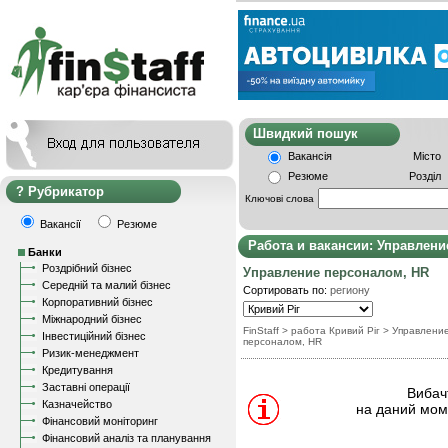
Швидкий пошу
Вакансія
Місто
Резюме
Розділ
Рубрикатор
Ключові слова
Вакансії
Резюме
Работа и вакансии: Управлени
Банки
Роздрібний бізнес
Управление персоналом, HR
Середній та малий бізнес
Сортировать по:
региону
Корпоративний бізнес
Міжнародний бізнес
FinStaff
> работа Кривий Ріг
>
Управлени
Інвестиційний бізнес
персоналом, HR
Ризик-менеджмент
Кредитування
Заставні операції
Вибачт
Казначейство
на даний моме
Фінансовий моніторинг
Фінансовий аналіз та планування