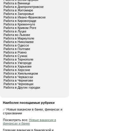
Работа в Виннице
Работа в Днепропетровске
Работа в Житомире
Работа в Запорожье
Работа в Ивано-Франковске
Работа в Кировограде
Работа в Кременчуге
Работа в Кривом Роге
Работа в Луцке
Работа во Львове
Работа в Мариуполе
Работа в Николаеве
Работа в Одессе
Работа в Полтаве
Работа в Ровно
Работа в Сумах
Работа в Тернополе
Работа в Ужгороде
Работа в Харькове
Работа в Херсоне
Работа в Хмельницком
Работа в Черкассах
Работа в Чернигове
Работа в Черновцах
Работа в Других городах
Наиболее посещаемые рубрики
✅ Новые вакансии в банке, финансах и
страховании
Посмотреть все:
Новые вакансии в
финансах и банке
Горящие вакансии в банковской и