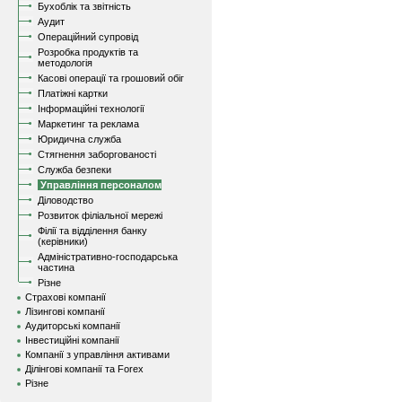
Бухоблік та звітність
Аудит
Операційний супровід
Розробка продуктів та
методологія
Касові операції та грошовий обіг
Платіжні картки
Інформаційні технології
Маркетинг та реклама
Юридична служба
Стягнення заборгованості
Служба безпеки
Управління персоналом
Діловодство
Розвиток філіальної мережі
Філії та відділення банку
(керівники)
Адміністративно-господарська
частина
Різне
Страхові компанії
Лізингові компанії
Аудиторські компанії
Інвестиційні компанії
Компанії з управління активами
Ділінгові компанії та Forex
Різне