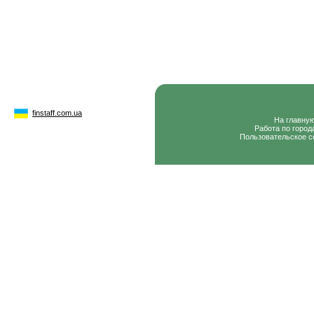
finstaff.com.ua
На главну
Работа по город
Пользовательское с