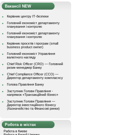
Вакансії NEW
Керівник центру ІТ-безпеки
Головний економіст департаменту
планування і контролю
Головний економіст департаменту
планування і контролю
Керівник проєктів і програм (small
business product owner)
Головний економіст Управління
валютного нагляду
Chief Risk Officer (CRO) — Головний
ризик-менеджер Банку
Chief Compliance Officer (CCO) —
Директор департаменту комплаєнсу
Голова Правління Банку
Заступник Голови Правління -
напрямок «Транзакційний бізнес»
Заступник Голови Правління —
Директор інвестиційного бізнесу
(Казначейство та Фінансові ринки)
Робота в містах
Работа в Киеве
Работа в Белой Церкви