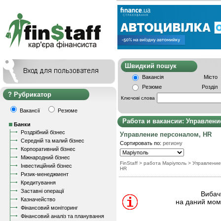
Швидкий пошу
Вакансія
Місто
Резюме
Розділ
Рубрикатор
Ключові слова
Вакансії
Резюме
Работа и вакансии: Управлени
Банки
Роздрібний бізнес
Управление персоналом, HR
Середній та малий бізнес
Сортировать по:
региону
Корпоративний бізнес
Міжнародний бізнес
FinStaff
> работа Маріуполь
>
Управление
Інвестиційний бізнес
HR
Ризик-менеджмент
Кредитування
Заставні операції
Вибачт
Казначейство
на даний моме
Фінансовий моніторинг
Фінансовий аналіз та планування