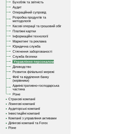
Бухоблік та звітність
Аудит
Операційний супровід
Розробка продуктів та
методологія
Касові операції та грошовий обіг
Платіжні картки
Інформаційні технології
Маркетинг та реклама
Юридична служба
Стягнення заборгованості
Служба безпеки
Управління персоналом
Діловодство
Розвиток філіальної мережі
Філії та відділення банку
(керівники)
Адміністративно-господарська
частина
Різне
Страхові компанії
Лізингові компанії
Аудиторські компанії
Інвестиційні компанії
Компанії з управління активами
Ділінгові компанії та Forex
Різне