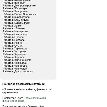
Работа в Виннице
Работа в Днепропетровске
Работа в Житомире
Работа в Запорожье
Работа в Ивано-Франковске
Работа в Кировограде
Работа в Кременчуге
Работа в Кривом Роге
Работа в Луцке
Работа во Львове
Работа в Мариуполе
Работа в Николаеве
Работа в Одессе
Работа в Полтаве
Работа в Ровно
Работа в Сумах
Работа в Тернополе
Работа в Ужгороде
Работа в Харькове
Работа в Херсоне
Работа в Хмельницком
Работа в Черкассах
Работа в Чернигове
Работа в Черновцах
Работа в Других городах
Наиболее посещаемые рубрики
✅ Новые вакансии в банке, финансах и
страховании
Посмотреть все:
Новые вакансии в
финансах и банке
Горящие вакансии в банковской и