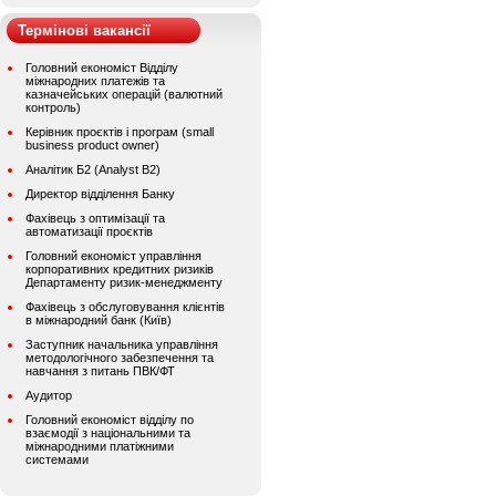
Термінові вакансії
Головний економіст Відділу
міжнародних платежів та
казначейських операцій (валютний
контроль)
Керівник проєктів і програм (small
business product owner)
Аналітик Б2 (Analyst B2)
Директор відділення Банку
Фахівець з оптимізації та
автоматизації проєктів
Головний економіст управління
корпоративних кредитних ризиків
Департаменту ризик-менеджменту
Фахівець з обслуговування клієнтів
в міжнародний банк (Київ)
Заступник начальника управління
методологічного забезпечення та
навчання з питань ПВК/ФТ
Аудитор
Головний економіст відділу по
взаємодії з національними та
міжнародними платіжними
системами