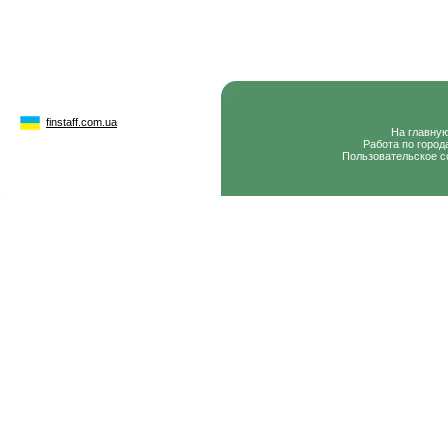
finstaff.com.ua
На главну
Работа по город
Пользовательское с