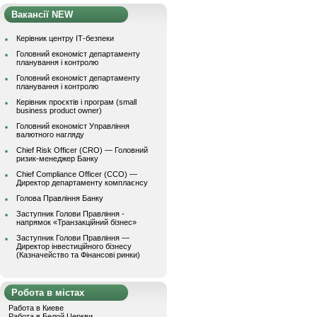
Вакансії NEW
Керівник центру ІТ-безпеки
Головний економіст департаменту
планування і контролю
Головний економіст департаменту
планування і контролю
Керівник проєктів і програм (small
business product owner)
Головний економіст Управління
валютного нагляду
Chief Risk Officer (CRO) — Головний
ризик-менеджер Банку
Chief Compliance Officer (CCO) —
Директор департаменту комплаєнсу
Голова Правління Банку
Заступник Голови Правління -
напрямок «Транзакційний бізнес»
Заступник Голови Правління —
Директор інвестиційного бізнесу
(Казначейство та Фінансові ринки)
Робота в містах
Работа в Киеве
Работа в Белой Церкви