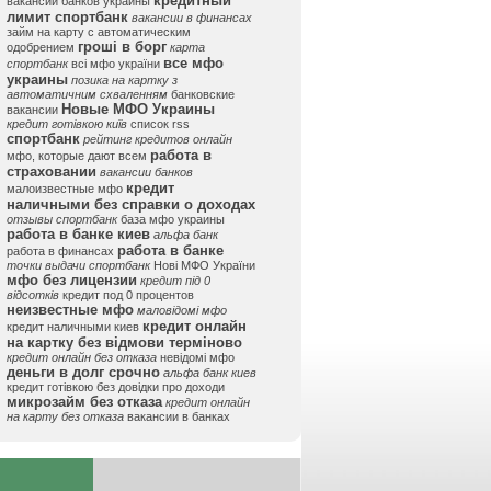
кредитный
вакансии банков украины
лимит спортбанк
вакансии в финансах
займ на карту с автоматическим
гроші в борг
одобрением
карта
все мфо
спортбанк
всі мфо україни
украины
позика на картку з
автоматичним схваленням
банковские
Новые МФО Украины
вакансии
кредит готівкою київ
список rss
спортбанк
рейтинг кредитов онлайн
работа в
мфо, которые дают всем
страховании
вакансии банков
кредит
малоизвестные мфо
наличными без справки о доходах
отзывы спортбанк
база мфо украины
работа в банке киев
альфа банк
работа в банке
работа в финансах
точки выдачи спортбанк
Нові МФО України
мфо без лицензии
кредит під 0
відсотків
кредит под 0 процентов
неизвестные мфо
маловідомі мфо
кредит онлайн
кредит наличными киев
на картку без відмови терміново
кредит онлайн без отказа
невідомі мфо
деньги в долг срочно
альфа банк киев
кредит готівкою без довідки про доходи
микрозайм без отказа
кредит онлайн
на карту без отказа
вакансии в банках