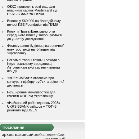
ОККО проводить розіграш для
власників карток Mastercard від
UKRSIBBANK та Fishka
Внесок у $60 000 на благодійному
вечорі KSE Foundation від ПУМб
Клієнти ПриватБанк малого та
середнього бізнесу запрошуються
до участі у дослідженні
Фінансування будівництва сонячної
електростанції на Київщині від
Укргазбанку
Регламентовані технічні заходи в
індустріальному середовищі
Автоматизованої системи виплат
Фонду
УКРЕКСІМБАНК оголосив про
конкурс з відбору суб’єкта оціночної
діяльності
Розширення можливостей для
клієнтів ФОП від Укргазбанку
«Найкращий роботодавець 2023»
UKRSIBBANK увійшов у ТОП-5
рейтингу від UGEN
Посилання
архив вакансий
кредит спортбанк