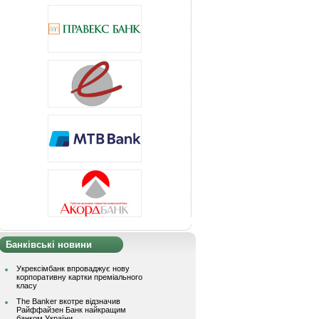
Банківські новини
Укрексімбанк впроваджує нову
корпоративну картки преміального
класу
The Banker вкотре відзначив
Райффайзен Банк найкращим
банком України