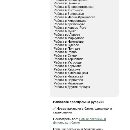
Работа в Виннице
Работа в Днепропетровске
Работа в Житомире
Работа в Запорожье
Работа в Ивано-Франковске
Работа в Кировограде
Работа в Кременчуге
Работа в Кривом Роге
Работа в Луцке
Работа во Львове
Работа в Мариуполе
Работа в Николаеве
Работа в Одессе
Работа в Полтаве
Работа в Ровно
Работа в Сумах
Работа в Тернополе
Работа в Ужгороде
Работа в Харькове
Работа в Херсоне
Работа в Хмельницком
Работа в Черкассах
Работа в Чернигове
Работа в Черновцах
Работа в Других городах
Наиболее посещаемые рубрики
✅ Новые вакансии в банке, финансах и
страховании
Посмотреть все:
Новые вакансии в
финансах и банке
Горящие вакансии в банковской и