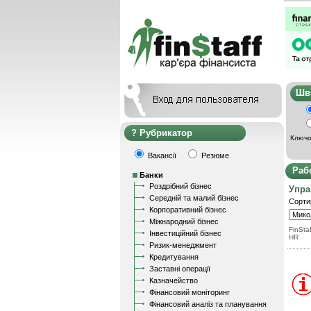
Ш
Рубрикатор
Ключо
Вакансії
Резюме
Раб
Банки
Роздрібний бізнес
Упра
Середній та малий бізнес
Сорти
Корпоративний бізнес
Міжнародний бізнес
FinStaf
Інвестиційний бізнес
HR
Ризик-менеджмент
Кредитування
Заставні операції
Казначейство
Фінансовий моніторинг
Фінансовий аналіз та планування