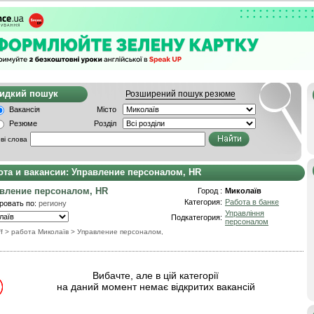
видкий пошук
Розширений пошук резюме
Вакансія
Місто
Резюме
Розділ
ві слова
ота и вакансии: Управление персоналом, HR
вление персоналом, HR
Город :
Миколаїв
Категория:
Работа в банке
ровать по:
региону
Управління
Подкатегория:
персоналом
f
> работа Миколаїв
>
Управление персоналом,
Вибачте, але в цій категорії
на даний момент немає відкритих вакансій