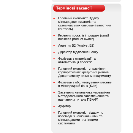
Термінові вакансії
Головний економіст Відділу
міжнародних платежів та
казначейських операцій (валютний
контроль)
Керівник проєктів і програм (small
business product owner)
Аналітик Б2 (Analyst B2)
Директор відділення Банку
Фахівець з оптимізації та
автоматизації проєктів
Головний економіст управління
корпоративних кредитних ризиків
Департаменту ризик-менеджменту
Фахівець з обслуговування клієнтів
в міжнародний банк (Київ)
Заступник начальника управління
методологічного забезпечення та
навчання з питань ПВК/ФТ
Аудитор
Головний економіст відділу по
взаємодії з національними та
міжнародними платіжними
системами