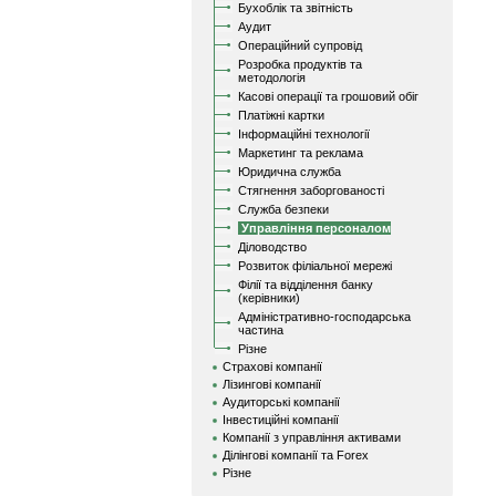
Бухоблік та звітність
Аудит
Операційний супровід
Розробка продуктів та
методологія
Касові операції та грошовий обіг
Платіжні картки
Інформаційні технології
Маркетинг та реклама
Юридична служба
Стягнення заборгованості
Служба безпеки
Управління персоналом
Діловодство
Розвиток філіальної мережі
Філії та відділення банку
(керівники)
Адміністративно-господарська
частина
Різне
Страхові компанії
Лізингові компанії
Аудиторські компанії
Інвестиційні компанії
Компанії з управління активами
Ділінгові компанії та Forex
Різне