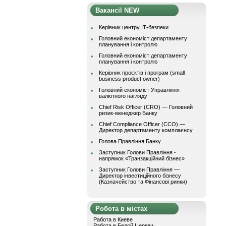
Вакансії NEW
Керівник центру ІТ-безпеки
Головний економіст департаменту
планування і контролю
Головний економіст департаменту
планування і контролю
Керівник проєктів і програм (small
business product owner)
Головний економіст Управління
валютного нагляду
Chief Risk Officer (CRO) — Головний
ризик-менеджер Банку
Chief Compliance Officer (CCO) —
Директор департаменту комплаєнсу
Голова Правління Банку
Заступник Голови Правління -
напрямок «Транзакційний бізнес»
Заступник Голови Правління —
Директор інвестиційного бізнесу
(Казначейство та Фінансові ринки)
Робота в містах
Работа в Киеве
Работа в Белой Церкви