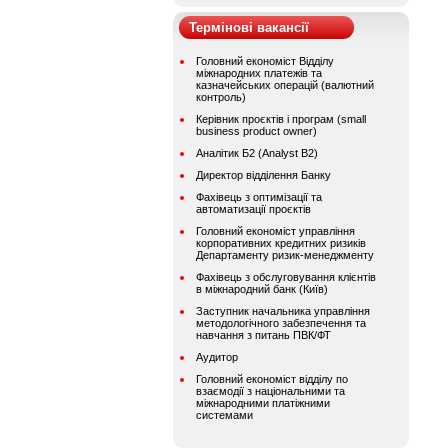
Термінові вакансії
Головний економіст Відділу
міжнародних платежів та
казначейських операцій (валютний
контроль)
Керівник проєктів і програм (small
business product owner)
Аналітик Б2 (Analyst B2)
Директор відділення Банку
Фахівець з оптимізації та
автоматизації проєктів
Головний економіст управління
корпоративних кредитних ризиків
Департаменту ризик-менеджменту
Фахівець з обслуговування клієнтів
в міжнародний банк (Київ)
Заступник начальника управління
методологічного забезпечення та
навчання з питань ПВК/ФТ
Аудитор
Головний економіст відділу по
взаємодії з національними та
міжнародними платіжними
системами