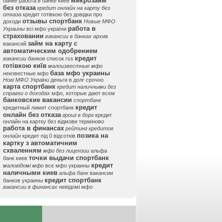
микрозайм
банке
работа в банке киев
без отказа
кредит онлайн на карту без
отказа
кредит готівкою без довідки про
отзывы спортбанк
доходи
Новые МФО
работа в
Украины
всі мфо україни
страховании
вакансии в банках
архив
займ на карту с
вакансий
автоматическим одобрением
кредит
вакансии банков
список rss
готівкою київ
малоизвестные мфо
база мфо украины
неизвестные мфо
Нові МФО України
деньги в долг срочно
карта спортбанк
кредит наличными без
справки о доходах
мфо, которые дают всем
банковские вакансии
спортбанк
кредит
кредитный лимит спортбанк
онлайн без отказа
гроші в борг
кредит
онлайн на картку без відмови терміново
работа в финансах
рейтинг кредитов
позика на
онлайн
кредит під 0 відсотків
картку з автоматичним
схваленням
мфо без лицензии
альфа
точки выдачи спортбанк
банк киев
кредит
маловідомі мфо
все мфо украины
наличными киев
альфа банк
вакансии
кредит спортбанк
банков украины
вакансии в финансах
невідомі мфо