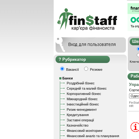
Ш
Рубрикатор
Ключо
Вакансії
Резюме
Раб
Банки
Роздрібний бізнес
Упра
Середній та малий бізнес
Сорти
Корпоративний бізнес
Міжнародний бізнес
FinStaf
Інвестиційний бізнес
HR
Ризик-менеджмент
Кредитування
Заставні операції
Казначейство
Фінансовий моніторинг
Фінансовий аналіз та планування