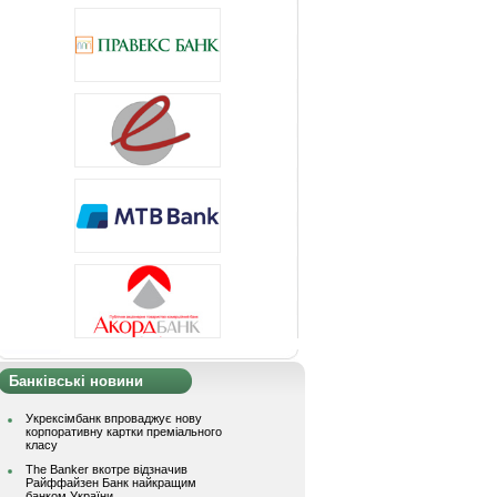
Банківські новини
Укрексімбанк впроваджує нову
корпоративну картки преміального
класу
The Banker вкотре відзначив
Райффайзен Банк найкращим
банком України