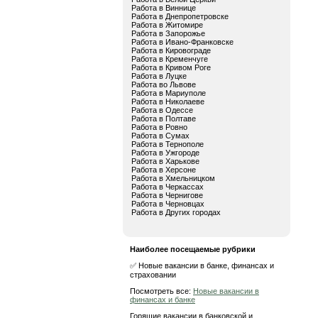
Работа в Виннице
Работа в Днепропетровске
Работа в Житомире
Работа в Запорожье
Работа в Ивано-Франковске
Работа в Кировограде
Работа в Кременчуге
Работа в Кривом Роге
Работа в Луцке
Работа во Львове
Работа в Мариуполе
Работа в Николаеве
Работа в Одессе
Работа в Полтаве
Работа в Ровно
Работа в Сумах
Работа в Тернополе
Работа в Ужгороде
Работа в Харькове
Работа в Херсоне
Работа в Хмельницком
Работа в Черкассах
Работа в Чернигове
Работа в Черновцах
Работа в Других городах
Наиболее посещаемые рубрики
✅ Новые вакансии в банке, финансах и
страховании
Посмотреть все:
Новые вакансии в
финансах и банке
Горящие вакансии в банковской и