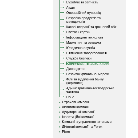
Бухоблік та звітність
Аудит
Операційний супровід
Розробка продуктів та
методологія
Касові операції та грошовий обіг
Платіжні картки
Інформаційні технології
Маркетинг та реклама
Юридична служба
Стягнення заборгованості
Служба безпеки
Управління персоналом
Діловодство
Розвиток філіальної мережі
Філії та відділення банку
(керівники)
Адміністративно-господарська
частина
Різне
Страхові компанії
Лізингові компанії
Аудиторські компанії
Інвестиційні компанії
Компанії з управління активами
Ділінгові компанії та Forex
Різне