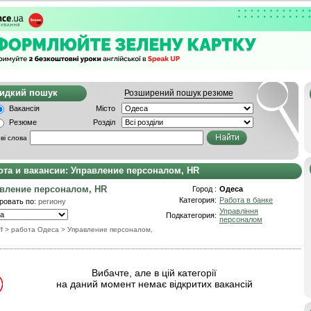
видкий пошук
Розширений пошук резюме
Вакансія
Місто
Резюме
Розділ
ві слова
ота и вакансии: Управление персоналом, HR
вление персоналом, HR
Город :
Одеса
Категория:
Работа в банке
ровать по:
региону
Управління
Подкатегория:
персоналом
f
> работа Одеса
>
Управление персоналом,
Вибачте, але в цій категорії
на даний момент немає відкритих вакансій