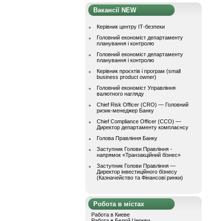
Вакансії NEW
Керівник центру ІТ-безпеки
Головний економіст департаменту
планування і контролю
Головний економіст департаменту
планування і контролю
Керівник проєктів і програм (small
business product owner)
Головний економіст Управління
валютного нагляду
Chief Risk Officer (CRO) — Головний
ризик-менеджер Банку
Chief Compliance Officer (CCO) —
Директор департаменту комплаєнсу
Голова Правління Банку
Заступник Голови Правління -
напрямок «Транзакційний бізнес»
Заступник Голови Правління —
Директор інвестиційного бізнесу
(Казначейство та Фінансові ринки)
Робота в містах
Работа в Киеве
Работа в Белой Церкви