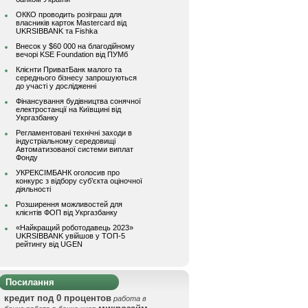
ОККО проводить розіграш для
власників карток Mastercard від
UKRSIBBANK та Fishka
Внесок у $60 000 на благодійному
вечорі KSE Foundation від ПУМб
Клієнти ПриватБанк малого та
середнього бізнесу запрошуються
до участі у дослідженні
Фінансування будівництва сонячної
електростанції на Київщині від
Укргазбанку
Регламентовані технічні заходи в
індустріальному середовищі
Автоматизованої системи виплат
Фонду
УКРЕКСІМБАНК оголосив про
конкурс з відбору суб’єкта оціночної
діяльності
Розширення можливостей для
клієнтів ФОП від Укргазбанку
«Найкращий роботодавець 2023»
UKRSIBBANK увійшов у ТОП-5
рейтингу від UGEN
Посилання
кредит под 0 процентов
работа в