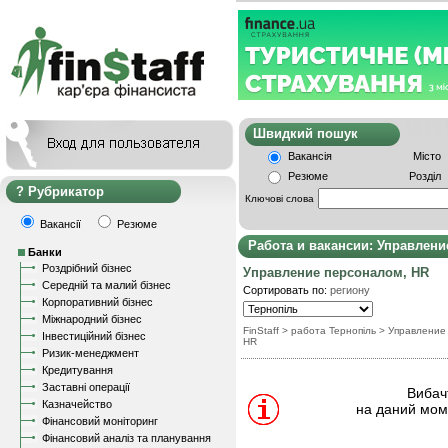
Швидкий пошу
Вакансія
Місто
Резюме
Розділ
Рубрикатор
Ключові слова
Вакансії
Резюме
Работа и вакансии: Управлени
Банки
Роздрібний бізнес
Управление персоналом, HR
Середній та малий бізнес
Сортировать по:
региону
Корпоративний бізнес
Міжнародний бізнес
FinStaff
> работа Тернопіль
>
Управление
Інвестиційний бізнес
HR
Ризик-менеджмент
Кредитування
Заставні операції
Вибачт
Казначейство
на даний моме
Фінансовий моніторинг
Фінансовий аналіз та планування