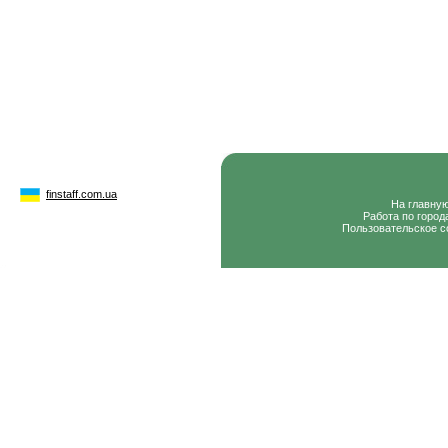
finstaff.com.ua
На главну
Работа по город
Пользовательское с