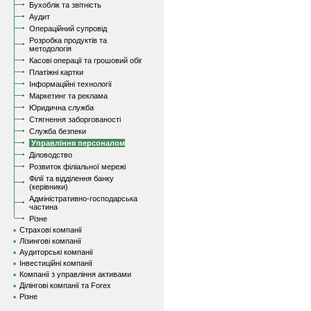
Бухоблік та звітність
Аудит
Операційний супровід
Розробка продуктів та
методологія
Касові операції та грошовий обіг
Платіжні картки
Інформаційні технології
Маркетинг та реклама
Юридична служба
Стягнення заборгованості
Служба безпеки
Управління персоналом
Діловодство
Розвиток філіальної мережі
Філії та відділення банку
(керівники)
Адміністративно-господарська
частина
Різне
Страхові компанії
Лізингові компанії
Аудиторські компанії
Інвестиційні компанії
Компанії з управління активами
Ділінгові компанії та Forex
Різне