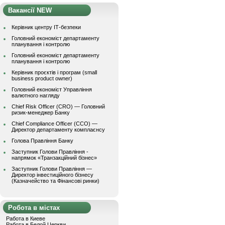
Вакансії NEW
Керівник центру ІТ-безпеки
Головний економіст департаменту
планування і контролю
Головний економіст департаменту
планування і контролю
Керівник проєктів і програм (small
business product owner)
Головний економіст Управління
валютного нагляду
Chief Risk Officer (CRO) — Головний
ризик-менеджер Банку
Chief Compliance Officer (CCO) —
Директор департаменту комплаєнсу
Голова Правління Банку
Заступник Голови Правління -
напрямок «Транзакційний бізнес»
Заступник Голови Правління —
Директор інвестиційного бізнесу
(Казначейство та Фінансові ринки)
Робота в містах
Работа в Киеве
Работа в Белой Церкви