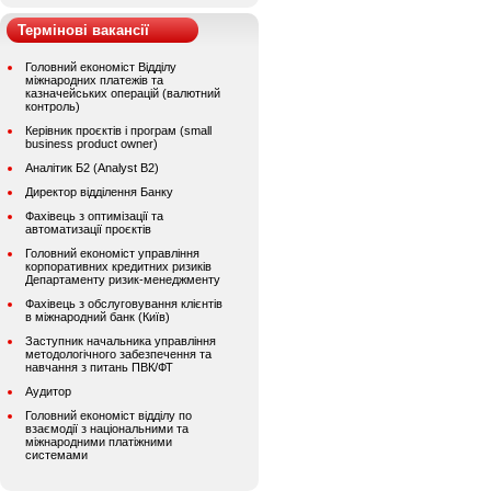
Термінові вакансії
Головний економіст Відділу
міжнародних платежів та
казначейських операцій (валютний
контроль)
Керівник проєктів і програм (small
business product owner)
Аналітик Б2 (Analyst B2)
Директор відділення Банку
Фахівець з оптимізації та
автоматизації проєктів
Головний економіст управління
корпоративних кредитних ризиків
Департаменту ризик-менеджменту
Фахівець з обслуговування клієнтів
в міжнародний банк (Київ)
Заступник начальника управління
методологічного забезпечення та
навчання з питань ПВК/ФТ
Аудитор
Головний економіст відділу по
взаємодії з національними та
міжнародними платіжними
системами