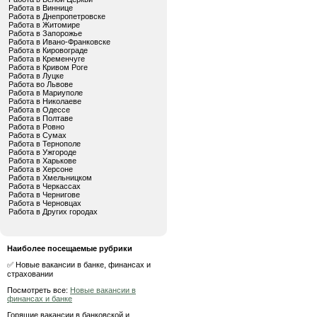
Работа в Виннице
Работа в Днепропетровске
Работа в Житомире
Работа в Запорожье
Работа в Ивано-Франковске
Работа в Кировограде
Работа в Кременчуге
Работа в Кривом Роге
Работа в Луцке
Работа во Львове
Работа в Мариуполе
Работа в Николаеве
Работа в Одессе
Работа в Полтаве
Работа в Ровно
Работа в Сумах
Работа в Тернополе
Работа в Ужгороде
Работа в Харькове
Работа в Херсоне
Работа в Хмельницком
Работа в Черкассах
Работа в Чернигове
Работа в Черновцах
Работа в Других городах
Наиболее посещаемые рубрики
✅ Новые вакансии в банке, финансах и
страховании
Посмотреть все:
Новые вакансии в
финансах и банке
Горящие вакансии в банковской и