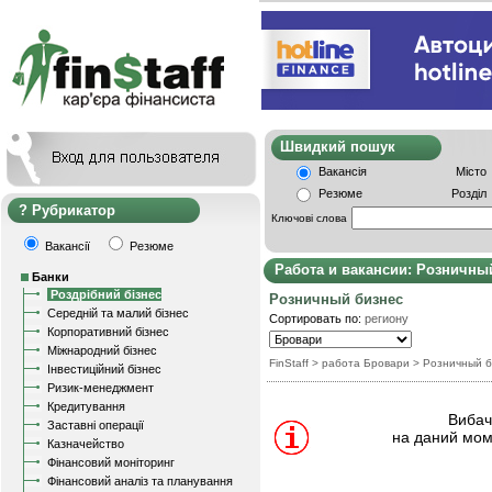
Швидкий пошу
Вакансія
Місто
Резюме
Розділ
Рубрикатор
Ключові слова
Вакансії
Резюме
Работа и вакансии: Розничны
Банки
Роздрібний бізнес
Розничный бизнес
Середній та малий бізнес
Сортировать по:
региону
Корпоративний бізнес
Міжнародний бізнес
FinStaff
> работа Бровари
>
Розничный б
Інвестиційний бізнес
Ризик-менеджмент
Кредитування
Вибачт
Заставні операції
на даний мом
Казначейство
Фінансовий моніторинг
Фінансовий аналіз та планування