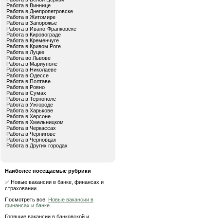
Работа в Виннице
Работа в Днепропетровске
Работа в Житомире
Работа в Запорожье
Работа в Ивано-Франковске
Работа в Кировограде
Работа в Кременчуге
Работа в Кривом Роге
Работа в Луцке
Работа во Львове
Работа в Мариуполе
Работа в Николаеве
Работа в Одессе
Работа в Полтаве
Работа в Ровно
Работа в Сумах
Работа в Тернополе
Работа в Ужгороде
Работа в Харькове
Работа в Херсоне
Работа в Хмельницком
Работа в Черкассах
Работа в Чернигове
Работа в Черновцах
Работа в Других городах
Наиболее посещаемые рубрики
✅ Новые вакансии в банке, финансах и
страховании
Посмотреть все:
Новые вакансии в
финансах и банке
Горящие вакансии в банковской и