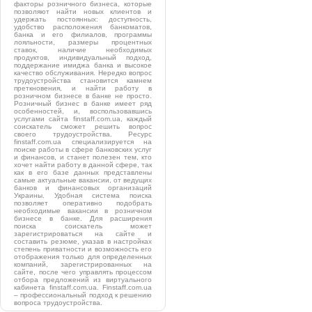
факторы розничного бизнеса, которые
позволяют найти новых клиентов и
удержать постоянных: доступность,
удобство расположения банкоматов,
банка и его филиалов, программы
лояльности, размеры процентных
ставок, наличие необходимых
продуктов, индивидуальный подход,
поддержание имиджа банка и высокое
качество обслуживания. Нередко вопрос
трудоустройства становится камнем
преткновения, и найти работу в
розничном бизнесе в банке не просто.
Розничный бизнес в банке имеет ряд
особенностей, и, воспользовавшись
услугами сайта finstaff.com.ua, каждый
соискатель сможет решить вопрос
своего трудоустройства. Ресурс
finstaff.com.ua специализируется на
поиске работы в сфере банковских услуг
и финансов, и станет полезен тем, кто
хочет найти работу в данной сфере, так
как в его базе данных представлены
самые актуальные вакансии, от ведущих
банков и финансовых организаций
Украины. Удобная система поиска
позволяет оперативно подобрать
необходимые вакансии в розничном
бизнесе в банке. Для расширения
поиска соискатель может
зарегистрироваться на сайте и
составить резюме, указав в настройках
степень приватности и возможность его
отображения только для определенных
компаний, зарегистрированных на
сайте, после чего управлять процессом
отбора предложений из виртуального
кабинета finstaff.com.ua. Finstaff.com.ua
– профессиональный подход к решению
вопроса трудоустройства.