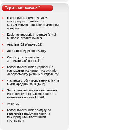
Термінові вакансії
Головний економіст Відділу
міжнародних платежів та
казначейських операцій (валютний
контроль)
Керівник проєктів і програм (small
business product owner)
Аналітик Б2 (Analyst B2)
Директор відділення Банку
Фахівець з оптимізації та
автоматизації проєктів
Головний економіст управління
корпоративних кредитних ризиків
Департаменту ризик-менеджменту
Фахівець з обслуговування клієнтів
в міжнародний банк (Київ)
Заступник начальника управління
методологічного забезпечення та
навчання з питань ПВК/ФТ
Аудитор
Головний економіст відділу по
взаємодії з національними та
міжнародними платіжними
системами