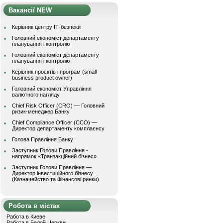
Вакансії NEW
Керівник центру ІТ-безпеки
Головний економіст департаменту
планування і контролю
Головний економіст департаменту
планування і контролю
Керівник проєктів і програм (small
business product owner)
Головний економіст Управління
валютного нагляду
Chief Risk Officer (CRO) — Головний
ризик-менеджер Банку
Chief Compliance Officer (CCO) —
Директор департаменту комплаєнсу
Голова Правління Банку
Заступник Голови Правління -
напрямок «Транзакційний бізнес»
Заступник Голови Правління —
Директор інвестиційного бізнесу
(Казначейство та Фінансові ринки)
Робота в містах
Работа в Киеве
Работа в Белой Церкви