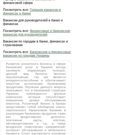
финансовой сфере
Посмотреть все:
Горящие вакансии в
финансах и банке
Вакансии для руководителей в банке и
финансах
Посмотреть все:
Финансовые и банковские
вакансии для руководителей
Вакансии по городам в банке, финансах и
страховании
Посмотреть все:
Банковские и финансовые
вакансии по городам Украины
Развитие розничного бизнеса в сфере
банковских услуг в Украине всегда
занимало лидирующие позиции,
данный вид бизнеса признан
перспективным, так как является
конкурентоспособным и обеспечивает
клиентов розничными банковскими
продуктами. Изучение данного вопроса
показывает, что в банковской структуре
Украины наблюдаются крупные
изменения, которые способствуют
повышению уровня обслуживания
клиентов. Розничный бизнес в банках
представляет собой обобщение опыта,
накопленного Украинскими банками в
реализации банковских продуктов, таких
как: кредитование, депозиты,
платежные карты, ипотека,
автокредитование и т.д., а также
внедрение новаторских направлений:
интернет обслуживания и мобильного
банкинга. Стоит рассмотреть основные