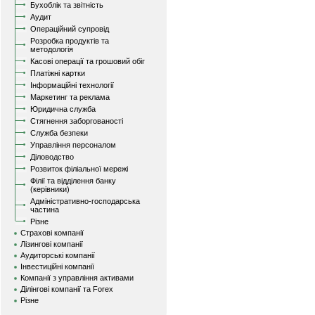
Бухоблік та звітність
Аудит
Операційний супровід
Розробка продуктів та
методологія
Касові операції та грошовий обіг
Платіжні картки
Інформаційні технології
Маркетинг та реклама
Юридична служба
Стягнення заборгованості
Служба безпеки
Управління персоналом
Діловодство
Розвиток філіальної мережі
Філії та відділення банку
(керівники)
Адміністративно-господарська
частина
Різне
Страхові компанії
Лізингові компанії
Аудиторські компанії
Інвестиційні компанії
Компанії з управління активами
Ділінгові компанії та Forex
Різне