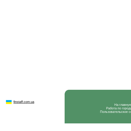
finstaff.com.ua
На главну
Работа по город
Пользовательское с