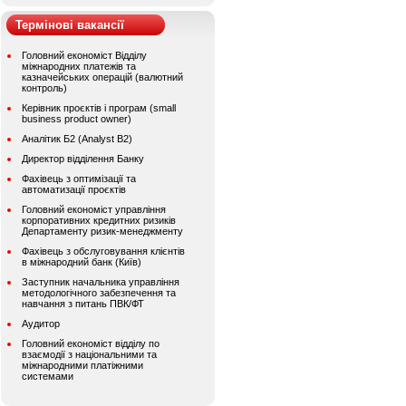
Термінові вакансії
Головний економіст Відділу
міжнародних платежів та
казначейських операцій (валютний
контроль)
Керівник проєктів і програм (small
business product owner)
Аналітик Б2 (Analyst B2)
Директор відділення Банку
Фахівець з оптимізації та
автоматизації проєктів
Головний економіст управління
корпоративних кредитних ризиків
Департаменту ризик-менеджменту
Фахівець з обслуговування клієнтів
в міжнародний банк (Київ)
Заступник начальника управління
методологічного забезпечення та
навчання з питань ПВК/ФТ
Аудитор
Головний економіст відділу по
взаємодії з національними та
міжнародними платіжними
системами