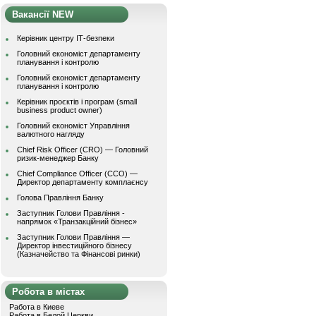
Вакансії NEW
Керівник центру ІТ-безпеки
Головний економіст департаменту
планування і контролю
Головний економіст департаменту
планування і контролю
Керівник проєктів і програм (small
business product owner)
Головний економіст Управління
валютного нагляду
Chief Risk Officer (CRO) — Головний
ризик-менеджер Банку
Chief Compliance Officer (CCO) —
Директор департаменту комплаєнсу
Голова Правління Банку
Заступник Голови Правління -
напрямок «Транзакційний бізнес»
Заступник Голови Правління —
Директор інвестиційного бізнесу
(Казначейство та Фінансові ринки)
Робота в містах
Работа в Киеве
Работа в Белой Церкви