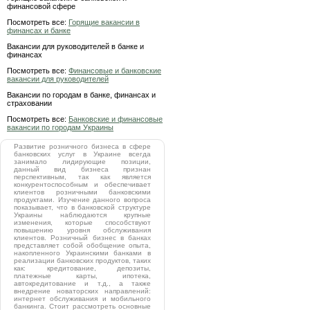
финансовой сфере
Посмотреть все:
Горящие вакансии в
финансах и банке
Вакансии для руководителей в банке и
финансах
Посмотреть все:
Финансовые и банковские
вакансии для руководителей
Вакансии по городам в банке, финансах и
страховании
Посмотреть все:
Банковские и финансовые
вакансии по городам Украины
Развитие розничного бизнеса в сфере
банковских услуг в Украине всегда
занимало лидирующие позиции,
данный вид бизнеса признан
перспективным, так как является
конкурентоспособным и обеспечивает
клиентов розничными банковскими
продуктами. Изучение данного вопроса
показывает, что в банковской структуре
Украины наблюдаются крупные
изменения, которые способствуют
повышению уровня обслуживания
клиентов. Розничный бизнес в банках
представляет собой обобщение опыта,
накопленного Украинскими банками в
реализации банковских продуктов, таких
как: кредитование, депозиты,
платежные карты, ипотека,
автокредитование и т.д., а также
внедрение новаторских направлений:
интернет обслуживания и мобильного
банкинга. Стоит рассмотреть основные