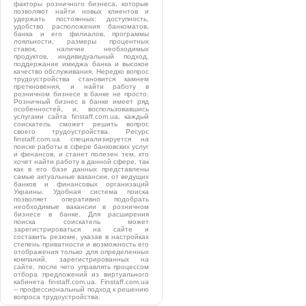
факторы розничного бизнеса, которые
позволяют найти новых клиентов и
удержать постоянных: доступность,
удобство расположения банкоматов,
банка и его филиалов, программы
лояльности, размеры процентных
ставок, наличие необходимых
продуктов, индивидуальный подход,
поддержание имиджа банка и высокое
качество обслуживания. Нередко вопрос
трудоустройства становится камнем
преткновения, и найти работу в
розничном бизнесе в банке не просто.
Розничный бизнес в банке имеет ряд
особенностей, и, воспользовавшись
услугами сайта finstaff.com.ua, каждый
соискатель сможет решить вопрос
своего трудоустройства. Ресурс
finstaff.com.ua специализируется на
поиске работы в сфере банковских услуг
и финансов, и станет полезен тем, кто
хочет найти работу в данной сфере, так
как в его базе данных представлены
самые актуальные вакансии, от ведущих
банков и финансовых организаций
Украины. Удобная система поиска
позволяет оперативно подобрать
необходимые вакансии в розничном
бизнесе в банке. Для расширения
поиска соискатель может
зарегистрироваться на сайте и
составить резюме, указав в настройках
степень приватности и возможность его
отображения только для определенных
компаний, зарегистрированных на
сайте, после чего управлять процессом
отбора предложений из виртуального
кабинета finstaff.com.ua. Finstaff.com.ua
– профессиональный подход к решению
вопроса трудоустройства.