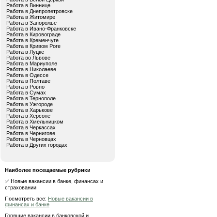
Работа в Виннице
Работа в Днепропетровске
Работа в Житомире
Работа в Запорожье
Работа в Ивано-Франковске
Работа в Кировограде
Работа в Кременчуге
Работа в Кривом Роге
Работа в Луцке
Работа во Львове
Работа в Мариуполе
Работа в Николаеве
Работа в Одессе
Работа в Полтаве
Работа в Ровно
Работа в Сумах
Работа в Тернополе
Работа в Ужгороде
Работа в Харькове
Работа в Херсоне
Работа в Хмельницком
Работа в Черкассах
Работа в Чернигове
Работа в Черновцах
Работа в Других городах
Наиболее посещаемые рубрики
✅ Новые вакансии в банке, финансах и
страховании
Посмотреть все:
Новые вакансии в
финансах и банке
Горящие вакансии в банковской и