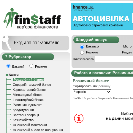
Швидкий пошу
Вакансія
Місто
Резюме
Розділ
Рубрикатор
Ключові слова
Вакансії
Резюме
Работа и вакансии: Розничны
Банки
Роздрібний бізнес
Розничный бизнес
Середній та малий бізнес
Сортировать по:
региону
Корпоративний бізнес
Міжнародний бізнес
FinStaff
> работа Чернігів
>
Розничный б
Інвестиційний бізнес
Ризик-менеджмент
Кредитування
Вибачт
Заставні операції
на даний мом
Казначейство
Фінансовий моніторинг
Фінансовий аналіз та планування