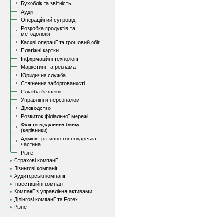
Бухоблік та звітність
Аудит
Операційний супровід
Розробка продуктів та
методологія
Касові операції та грошовий обіг
Платіжні картки
Інформаційні технології
Маркетинг та реклама
Юридична служба
Стягнення заборгованості
Служба безпеки
Управління персоналом
Діловодство
Розвиток філіальної мережі
Філії та відділення банку
(керівники)
Адміністративно-господарська
частина
Різне
Страхові компанії
Лізингові компанії
Аудиторські компанії
Інвестиційні компанії
Компанії з управління активами
Ділінгові компанії та Forex
Різне