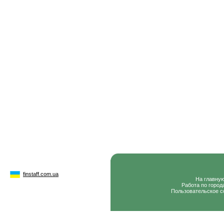
finstaff.com.ua
На главну
Работа по город
Пользовательское с