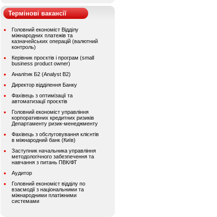
Термінові вакансії
Головний економіст Відділу
міжнародних платежів та
казначейських операцій (валютний
контроль)
Керівник проєктів і програм (small
business product owner)
Аналітик Б2 (Analyst B2)
Директор відділення Банку
Фахівець з оптимізації та
автоматизації проєктів
Головний економіст управління
корпоративних кредитних ризиків
Департаменту ризик-менеджменту
Фахівець з обслуговування клієнтів
в міжнародний банк (Київ)
Заступник начальника управління
методологічного забезпечення та
навчання з питань ПВК/ФТ
Аудитор
Головний економіст відділу по
взаємодії з національними та
міжнародними платіжними
системами