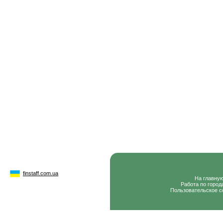
finstaff.com.ua
На главну
Работа по город
Пользовательское с