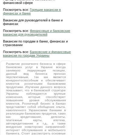
финансовой сфере
Посмотреть все:
Горящие вакансии в
финансах и банке
Вакансии для руководителей в банке и
финансах
Посмотреть все:
Финансовые и банковские
вакансии для руководителей
Вакансии по городам в банке, финансах и
страховании
Посмотреть все:
Банковские и финансовые
вакансии по городам Украины
Развитие розничного бизнеса в сфере
банковских услуг в Украине всегда
занимало лидирующие позиции,
данный вид бизнеса признан
перспективным, так как является
конкурентоспособным и обеспечивает
клиентов розничными банковскими
продуктами. Изучение данного вопроса
показывает, что в банковской структуре
Украины наблюдаются крупные
изменения, которые способствуют
повышению уровня обслуживания
клиентов. Розничный бизнес в банках
представляет собой обобщение опыта,
накопленного Украинскими банками в
реализации банковских продуктов, таких
как: кредитование, депозиты,
платежные карты, ипотека,
автокредитование и т.д., а также
внедрение новаторских направлений:
интернет обслуживания и мобильного
банкинга. Стоит рассмотреть основные