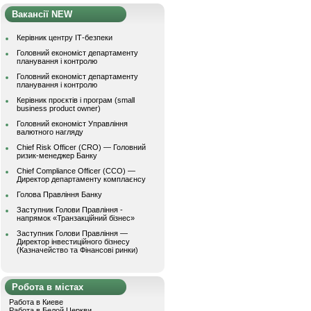
Вакансії NEW
Керівник центру ІТ-безпеки
Головний економіст департаменту
планування і контролю
Головний економіст департаменту
планування і контролю
Керівник проєктів і програм (small
business product owner)
Головний економіст Управління
валютного нагляду
Chief Risk Officer (CRO) — Головний
ризик-менеджер Банку
Chief Compliance Officer (CCO) —
Директор департаменту комплаєнсу
Голова Правління Банку
Заступник Голови Правління -
напрямок «Транзакційний бізнес»
Заступник Голови Правління —
Директор інвестиційного бізнесу
(Казначейство та Фінансові ринки)
Робота в містах
Работа в Киеве
Работа в Белой Церкви