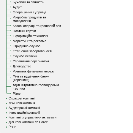
Бухоблік та звітність
Аудит
Операційний супровід
Розробка продуктів та
методологія
Касові операції та грошовий обіг
Платіжні картки
Інформаційні технології
Маркетинг та реклама
Юридична служба
Стягнення заборгованості
Служба безпеки
Управління персоналом
Діловодство
Розвиток філіальної мережі
Філії та відділення банку
(керівники)
Адміністративно-господарська
частина
Різне
Страхові компанії
Лізингові компанії
Аудиторські компанії
Інвестиційні компанії
Компанії з управління активами
Ділінгові компанії та Forex
Різне