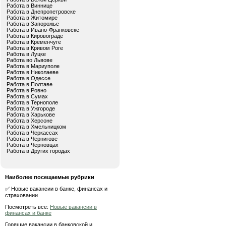
Работа в Виннице
Работа в Днепропетровске
Работа в Житомире
Работа в Запорожье
Работа в Ивано-Франковске
Работа в Кировограде
Работа в Кременчуге
Работа в Кривом Роге
Работа в Луцке
Работа во Львове
Работа в Мариуполе
Работа в Николаеве
Работа в Одессе
Работа в Полтаве
Работа в Ровно
Работа в Сумах
Работа в Тернополе
Работа в Ужгороде
Работа в Харькове
Работа в Херсоне
Работа в Хмельницком
Работа в Черкассах
Работа в Чернигове
Работа в Черновцах
Работа в Других городах
Наиболее посещаемые рубрики
✅ Новые вакансии в банке, финансах и
страховании
Посмотреть все:
Новые вакансии в
финансах и банке
Горящие вакансии в банковской и