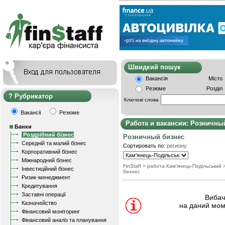
Швидкий пошу
Вакансія
Місто
Резюме
Розділ
Рубрикатор
Ключові слова
Вакансії
Резюме
Работа и вакансии: Розничны
Банки
Роздрібний бізнес
Розничный бизнес
Середній та малий бізнес
Сортировать по:
региону
Корпоративний бізнес
Міжнародний бізнес
FinStaff
> работа Кам'янець-Подільський
Інвестиційний бізнес
бизнес
Ризик-менеджмент
Кредитування
Заставні операції
Вибачт
Казначейство
на даний мом
Фінансовий моніторинг
Фінансовий аналіз та планування