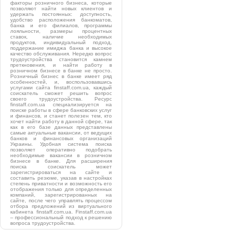
факторы розничного бизнеса, которые
позволяют найти новых клиентов и
удержать постоянных: доступность,
удобство расположения банкоматов,
банка и его филиалов, программы
лояльности, размеры процентных
ставок, наличие необходимых
продуктов, индивидуальный подход,
поддержание имиджа банка и высокое
качество обслуживания. Нередко вопрос
трудоустройства становится камнем
преткновения, и найти работу в
розничном бизнесе в банке не просто.
Розничный бизнес в банке имеет ряд
особенностей, и, воспользовавшись
услугами сайта finstaff.com.ua, каждый
соискатель сможет решить вопрос
своего трудоустройства. Ресурс
finstaff.com.ua специализируется на
поиске работы в сфере банковских услуг
и финансов, и станет полезен тем, кто
хочет найти работу в данной сфере, так
как в его базе данных представлены
самые актуальные вакансии, от ведущих
банков и финансовых организаций
Украины. Удобная система поиска
позволяет оперативно подобрать
необходимые вакансии в розничном
бизнесе в банке. Для расширения
поиска соискатель может
зарегистрироваться на сайте и
составить резюме, указав в настройках
степень приватности и возможность его
отображения только для определенных
компаний, зарегистрированных на
сайте, после чего управлять процессом
отбора предложений из виртуального
кабинета finstaff.com.ua. Finstaff.com.ua
– профессиональный подход к решению
вопроса трудоустройства.