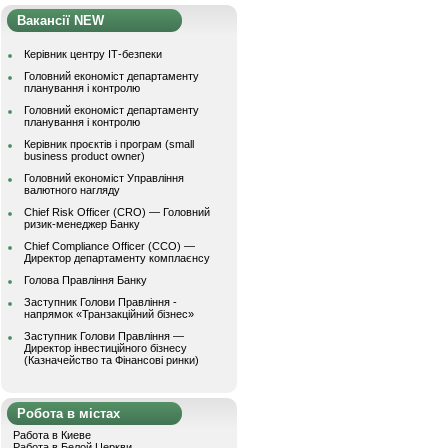
Вакансії NEW
Керівник центру ІТ-безпеки
Головний економіст департаменту
планування і контролю
Головний економіст департаменту
планування і контролю
Керівник проєктів і програм (small
business product owner)
Головний економіст Управління
валютного нагляду
Chief Risk Officer (CRO) — Головний
ризик-менеджер Банку
Chief Compliance Officer (CCO) —
Директор департаменту комплаєнсу
Голова Правління Банку
Заступник Голови Правління -
напрямок «Транзакційний бізнес»
Заступник Голови Правління —
Директор інвестиційного бізнесу
(Казначейство та Фінансові ринки)
Робота в містах
Работа в Киеве
Работа в Белой Церкви