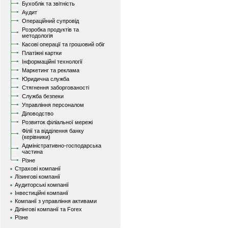
Бухоблік та звітність
Аудит
Операційний супровід
Розробка продуктів та
методологія
Касові операції та грошовий обіг
Платіжні картки
Інформаційні технології
Маркетинг та реклама
Юридична служба
Стягнення заборгованості
Служба безпеки
Управління персоналом
Діловодство
Розвиток філіальної мережі
Філії та відділення банку
(керівники)
Адміністративно-господарська
частина
Різне
Страхові компанії
Лізингові компанії
Аудиторські компанії
Інвестиційні компанії
Компанії з управління активами
Ділінгові компанії та Forex
Різне