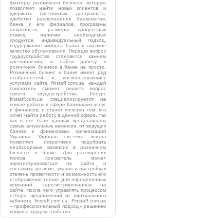
факторы розничного бизнеса, которые
позволяют найти новых клиентов и
удержать постоянных: доступность,
удобство расположения банкоматов,
банка и его филиалов, программы
лояльности, размеры процентных
ставок, наличие необходимых
продуктов, индивидуальный подход,
поддержание имиджа банка и высокое
качество обслуживания. Нередко вопрос
трудоустройства становится камнем
преткновения, и найти работу в
розничном бизнесе в банке не просто.
Розничный бизнес в банке имеет ряд
особенностей, и, воспользовавшись
услугами сайта finstaff.com.ua, каждый
соискатель сможет решить вопрос
своего трудоустройства. Ресурс
finstaff.com.ua специализируется на
поиске работы в сфере банковских услуг
и финансов, и станет полезен тем, кто
хочет найти работу в данной сфере, так
как в его базе данных представлены
самые актуальные вакансии, от ведущих
банков и финансовых организаций
Украины. Удобная система поиска
позволяет оперативно подобрать
необходимые вакансии в розничном
бизнесе в банке. Для расширения
поиска соискатель может
зарегистрироваться на сайте и
составить резюме, указав в настройках
степень приватности и возможность его
отображения только для определенных
компаний, зарегистрированных на
сайте, после чего управлять процессом
отбора предложений из виртуального
кабинета finstaff.com.ua. Finstaff.com.ua
– профессиональный подход к решению
вопроса трудоустройства.