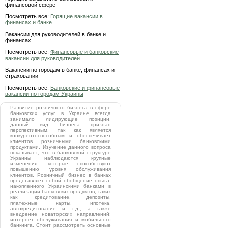
финансовой сфере
Посмотреть все:
Горящие вакансии в
финансах и банке
Вакансии для руководителей в банке и
финансах
Посмотреть все:
Финансовые и банковские
вакансии для руководителей
Вакансии по городам в банке, финансах и
страховании
Посмотреть все:
Банковские и финансовые
вакансии по городам Украины
Развитие розничного бизнеса в сфере
банковских услуг в Украине всегда
занимало лидирующие позиции,
данный вид бизнеса признан
перспективным, так как является
конкурентоспособным и обеспечивает
клиентов розничными банковскими
продуктами. Изучение данного вопроса
показывает, что в банковской структуре
Украины наблюдаются крупные
изменения, которые способствуют
повышению уровня обслуживания
клиентов. Розничный бизнес в банках
представляет собой обобщение опыта,
накопленного Украинскими банками в
реализации банковских продуктов, таких
как: кредитование, депозиты,
платежные карты, ипотека,
автокредитование и т.д., а также
внедрение новаторских направлений:
интернет обслуживания и мобильного
банкинга. Стоит рассмотреть основные