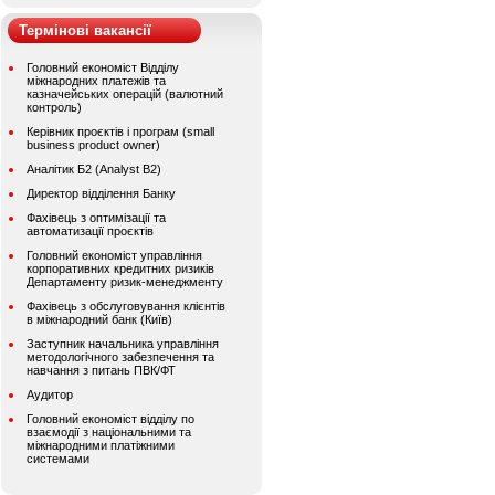
Термінові вакансії
Головний економіст Відділу
міжнародних платежів та
казначейських операцій (валютний
контроль)
Керівник проєктів і програм (small
business product owner)
Аналітик Б2 (Analyst B2)
Директор відділення Банку
Фахівець з оптимізації та
автоматизації проєктів
Головний економіст управління
корпоративних кредитних ризиків
Департаменту ризик-менеджменту
Фахівець з обслуговування клієнтів
в міжнародний банк (Київ)
Заступник начальника управління
методологічного забезпечення та
навчання з питань ПВК/ФТ
Аудитор
Головний економіст відділу по
взаємодії з національними та
міжнародними платіжними
системами