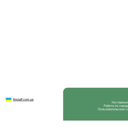
finstaff.com.ua
На главну
Работа по город
Пользовательское с