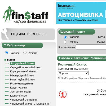
Швидкий пошу
Вакансія
Місто
Резюме
Розділ
Рубрикатор
Ключові слова
Вакансії
Резюме
Работа и вакансии: Розничны
Банки
Роздрібний бізнес
Розничный бизнес
Середній та малий бізнес
Сортировать по:
региону
Корпоративний бізнес
Міжнародний бізнес
FinStaff
> работа Херсон
>
Розничный би
Інвестиційний бізнес
Ризик-менеджмент
Кредитування
Вибачт
Заставні операції
на даний мом
Казначейство
Фінансовий моніторинг
Фінансовий аналіз та планування