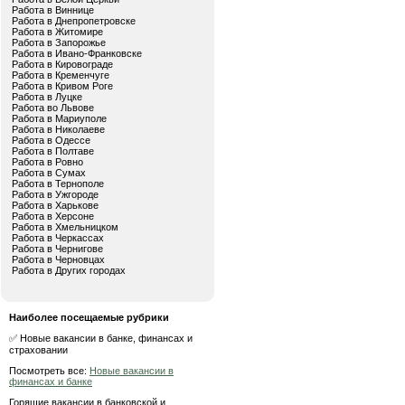
Работа в Виннице
Работа в Днепропетровске
Работа в Житомире
Работа в Запорожье
Работа в Ивано-Франковске
Работа в Кировограде
Работа в Кременчуге
Работа в Кривом Роге
Работа в Луцке
Работа во Львове
Работа в Мариуполе
Работа в Николаеве
Работа в Одессе
Работа в Полтаве
Работа в Ровно
Работа в Сумах
Работа в Тернополе
Работа в Ужгороде
Работа в Харькове
Работа в Херсоне
Работа в Хмельницком
Работа в Черкассах
Работа в Чернигове
Работа в Черновцах
Работа в Других городах
Наиболее посещаемые рубрики
✅ Новые вакансии в банке, финансах и
страховании
Посмотреть все:
Новые вакансии в
финансах и банке
Горящие вакансии в банковской и