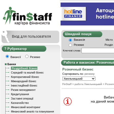
Швидкий пошу
Вакансія
Місто
Резюме
Розділ
Рубрикатор
Ключові слова
Вакансії
Резюме
Работа и вакансии: Розничны
Банки
Роздрібний бізнес
Розничный бизнес
Середній та малий бізнес
Сортировать по:
региону
Корпоративний бізнес
Міжнародний бізнес
FinStaff
> работа Хмельницький
>
Рознич
Інвестиційний бізнес
Ризик-менеджмент
Кредитування
Вибачт
Заставні операції
на даний мом
Казначейство
Фінансовий моніторинг
Фінансовий аналіз та планування