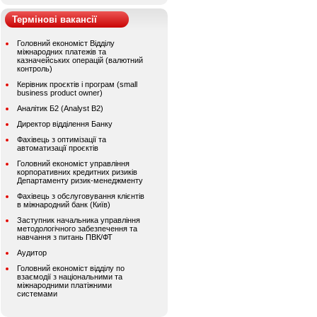
Термінові вакансії
Головний економіст Відділу
міжнародних платежів та
казначейських операцій (валютний
контроль)
Керівник проєктів і програм (small
business product owner)
Аналітик Б2 (Analyst B2)
Директор відділення Банку
Фахівець з оптимізації та
автоматизації проєктів
Головний економіст управління
корпоративних кредитних ризиків
Департаменту ризик-менеджменту
Фахівець з обслуговування клієнтів
в міжнародний банк (Київ)
Заступник начальника управління
методологічного забезпечення та
навчання з питань ПВК/ФТ
Аудитор
Головний економіст відділу по
взаємодії з національними та
міжнародними платіжними
системами