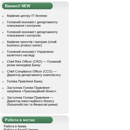
Вакансії NEW
Керівник центру ІТ-безпеки
Головний економіст департаменту
планування і контролю
Головний економіст департаменту
планування і контролю
Керівник проєктів і програм (small
business product owner)
Головний економіст Управління
валютного нагляду
Chief Risk Officer (CRO) — Головний
ризик-менеджер Банку
Chief Compliance Officer (CCO) —
Директор департаменту комплаєнсу
Голова Правління Банку
Заступник Голови Правління -
напрямок «Транзакційний бізнес»
Заступник Голови Правління —
Директор інвестиційного бізнесу
(Казначейство та Фінансові ринки)
Робота в містах
Работа в Киеве
Работа в Белой Церкви