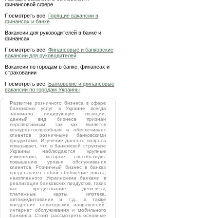
финансовой сфере
Посмотреть все:
Горящие вакансии в
финансах и банке
Вакансии для руководителей в банке и
финансах
Посмотреть все:
Финансовые и банковские
вакансии для руководителей
Вакансии по городам в банке, финансах и
страховании
Посмотреть все:
Банковские и финансовые
вакансии по городам Украины
Развитие розничного бизнеса в сфере
банковских услуг в Украине всегда
занимало лидирующие позиции,
данный вид бизнеса признан
перспективным, так как является
конкурентоспособным и обеспечивает
клиентов розничными банковскими
продуктами. Изучение данного вопроса
показывает, что в банковской структуре
Украины наблюдаются крупные
изменения, которые способствуют
повышению уровня обслуживания
клиентов. Розничный бизнес в банках
представляет собой обобщение опыта,
накопленного Украинскими банками в
реализации банковских продуктов, таких
как: кредитование, депозиты,
платежные карты, ипотека,
автокредитование и т.д., а также
внедрение новаторских направлений:
интернет обслуживания и мобильного
банкинга. Стоит рассмотреть основные