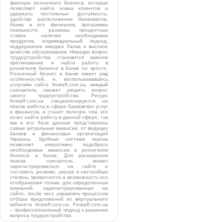
факторы розничного бизнеса, которые
позволяют найти новых клиентов и
удержать постоянных: доступность,
удобство расположения банкоматов,
банка и его филиалов, программы
лояльности, размеры процентных
ставок, наличие необходимых
продуктов, индивидуальный подход,
поддержание имиджа банка и высокое
качество обслуживания. Нередко вопрос
трудоустройства становится камнем
преткновения, и найти работу в
розничном бизнесе в банке не просто.
Розничный бизнес в банке имеет ряд
особенностей, и, воспользовавшись
услугами сайта finstaff.com.ua, каждый
соискатель сможет решить вопрос
своего трудоустройства. Ресурс
finstaff.com.ua специализируется на
поиске работы в сфере банковских услуг
и финансов, и станет полезен тем, кто
хочет найти работу в данной сфере, так
как в его базе данных представлены
самые актуальные вакансии, от ведущих
банков и финансовых организаций
Украины. Удобная система поиска
позволяет оперативно подобрать
необходимые вакансии в розничном
бизнесе в банке. Для расширения
поиска соискатель может
зарегистрироваться на сайте и
составить резюме, указав в настройках
степень приватности и возможность его
отображения только для определенных
компаний, зарегистрированных на
сайте, после чего управлять процессом
отбора предложений из виртуального
кабинета finstaff.com.ua. Finstaff.com.ua
– профессиональный подход к решению
вопроса трудоустройства.