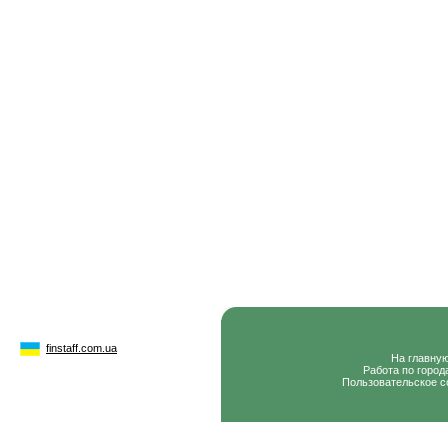
finstaff.com.ua
На главну
Работа по город
Пользовательское с