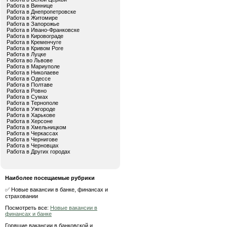
Работа в Виннице
Работа в Днепропетровске
Работа в Житомире
Работа в Запорожье
Работа в Ивано-Франковске
Работа в Кировограде
Работа в Кременчуге
Работа в Кривом Роге
Работа в Луцке
Работа во Львове
Работа в Мариуполе
Работа в Николаеве
Работа в Одессе
Работа в Полтаве
Работа в Ровно
Работа в Сумах
Работа в Тернополе
Работа в Ужгороде
Работа в Харькове
Работа в Херсоне
Работа в Хмельницком
Работа в Черкассах
Работа в Чернигове
Работа в Черновцах
Работа в Других городах
Наиболее посещаемые рубрики
✅ Новые вакансии в банке, финансах и
страховании
Посмотреть все:
Новые вакансии в
финансах и банке
Горящие вакансии в банковской и