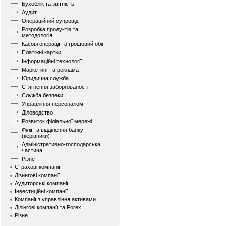
Бухоблік та звітність
Аудит
Операційний супровід
Розробка продуктів та
методологія
Касові операції та грошовий обіг
Платіжні картки
Інформаційні технології
Маркетинг та реклама
Юридична служба
Стягнення заборгованості
Служба безпеки
Управління персоналом
Діловодство
Розвиток філіальної мережі
Філії та відділення банку
(керівники)
Адміністративно-господарська
частина
Різне
Страхові компанії
Лізингові компанії
Аудиторські компанії
Інвестиційні компанії
Компанії з управління активами
Ділінгові компанії та Forex
Різне