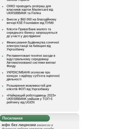
ОККО проводить розіграш для
власників карток Mastercard від
UKRSIBBANK та Fishka
Внесок у $60 000 на благодійному
вечорі KSE Foundation від ПУМб
Клієнти ПриватБанк малого та
середнього бізнесу запрошуються
до участі у дослідженні
Фінансування будівництва сонячної
електростанції на Київщині від
Укргазбанку
Регламентовані технічні заходи в
індустріальному середовищі
Автоматизованої системи виплат
Фонду
УКРЕКСІМБАНК оголосив про
конкурс з відбору суб’єкта оціночної
діяльності
Розширення можливостей для
клієнтів ФОП від Укргазбанку
«Найкращий роботодавець 2023»
UKRSIBBANK увійшов у ТОП-5
рейтингу від UGEN
Посилання
мфо без лицензии
вакансии в
финансах
рейтинг кредитов онлайн