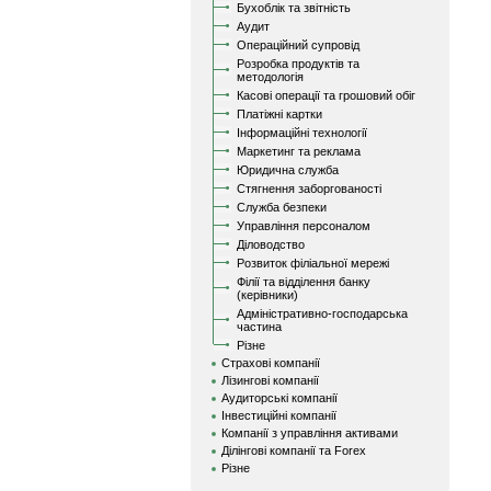
Бухоблік та звітність
Аудит
Операційний супровід
Розробка продуктів та
методологія
Касові операції та грошовий обіг
Платіжні картки
Інформаційні технології
Маркетинг та реклама
Юридична служба
Стягнення заборгованості
Служба безпеки
Управління персоналом
Діловодство
Розвиток філіальної мережі
Філії та відділення банку
(керівники)
Адміністративно-господарська
частина
Різне
Страхові компанії
Лізингові компанії
Аудиторські компанії
Інвестиційні компанії
Компанії з управління активами
Ділінгові компанії та Forex
Різне