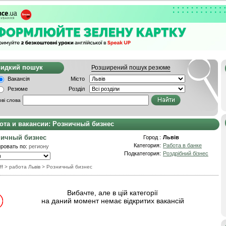
видкий пошук
Розширений пошук резюме
Вакансія
Місто
Резюме
Розділ
ві слова
ота и вакансии: Розничный бизнес
ничный бизнес
Город :
Львів
Категория:
Работа в банке
ровать по:
региону
Подкатегория:
Роздрібний бізнес
ff
> работа Львів
>
Розничный бизнес
Вибачте, але в цій категорії
на даний момент немає відкритих вакансій