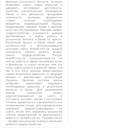
факторы розничного бизнеса, которые
позволяют найти новых клиентов и
удержать постоянных: доступность,
удобство расположения банкоматов,
банка и его филиалов, программы
лояльности, размеры процентных
ставок, наличие необходимых
продуктов, индивидуальный подход,
поддержание имиджа банка и высокое
качество обслуживания. Нередко вопрос
трудоустройства становится камнем
преткновения, и найти работу в
розничном бизнесе в банке не просто.
Розничный бизнес в банке имеет ряд
особенностей, и, воспользовавшись
услугами сайта finstaff.com.ua, каждый
соискатель сможет решить вопрос
своего трудоустройства. Ресурс
finstaff.com.ua специализируется на
поиске работы в сфере банковских услуг
и финансов, и станет полезен тем, кто
хочет найти работу в данной сфере, так
как в его базе данных представлены
самые актуальные вакансии, от ведущих
банков и финансовых организаций
Украины. Удобная система поиска
позволяет оперативно подобрать
необходимые вакансии в розничном
бизнесе в банке. Для расширения
поиска соискатель может
зарегистрироваться на сайте и
составить резюме, указав в настройках
степень приватности и возможность его
отображения только для определенных
компаний, зарегистрированных на
сайте, после чего управлять процессом
отбора предложений из виртуального
кабинета finstaff.com.ua. Finstaff.com.ua
– профессиональный подход к решению
вопроса трудоустройства.