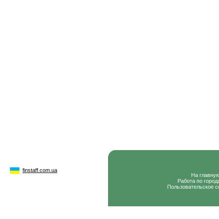
finstaff.com.ua
На главну
Работа по город
Пользовательское с