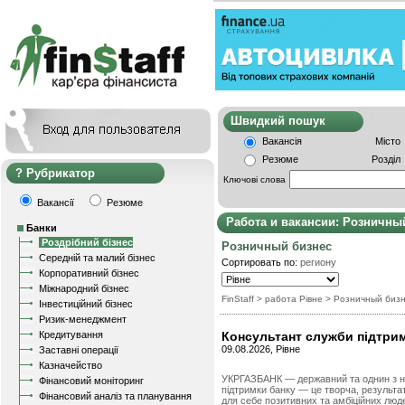
Швидкий пошу
Вакансія
Місто
Резюме
Розділ
Рубрикатор
Ключові слова
Вакансії
Резюме
Работа и вакансии: Розничны
Банки
Роздрібний бізнес
Розничный бизнес
Середній та малий бізнес
Сортировать по:
региону
Корпоративний бізнес
Міжнародний бізнес
FinStaff
> работа Рівне
>
Розничный биз
Інвестиційний бізнес
Ризик-менеджмент
Кредитування
Консультант служби підтри
09.08.2026, Рівне
Заставні операції
Казначейство
УКРГАЗБАНК — державний та однин з на
Фінансовий моніторинг
підтримки банку — це творча, результат
Фінансовий аналіз та планування
для себе позитивних та амбіційних люде