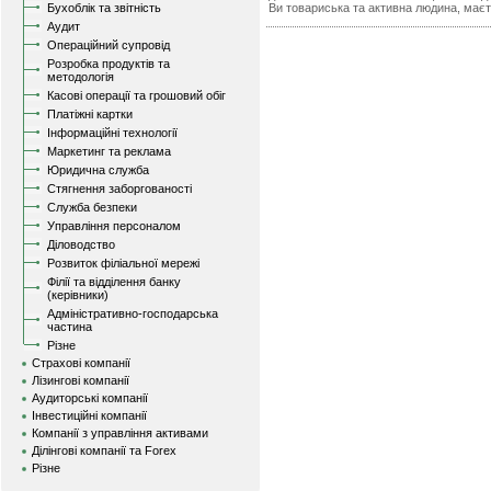
Бухоблік та звітність
Ви товариська та активна людина, маєт
Аудит
Операційний супровід
Розробка продуктів та
методологія
Касові операції та грошовий обіг
Платіжні картки
Інформаційні технології
Маркетинг та реклама
Юридична служба
Стягнення заборгованості
Служба безпеки
Управління персоналом
Діловодство
Розвиток філіальної мережі
Філії та відділення банку
(керівники)
Адміністративно-господарська
частина
Різне
Страхові компанії
Лізингові компанії
Аудиторські компанії
Інвестиційні компанії
Компанії з управління активами
Ділінгові компанії та Forex
Різне