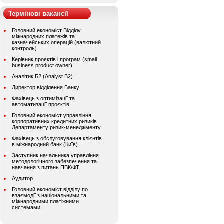
Термінові вакансії
Головний економіст Відділу
міжнародних платежів та
казначейських операцій (валютний
контроль)
Керівник проєктів і програм (small
business product owner)
Аналітик Б2 (Analyst B2)
Директор відділення Банку
Фахівець з оптимізації та
автоматизації проєктів
Головний економіст управління
корпоративних кредитних ризиків
Департаменту ризик-менеджменту
Фахівець з обслуговування клієнтів
в міжнародний банк (Київ)
Заступник начальника управління
методологічного забезпечення та
навчання з питань ПВК/ФТ
Аудитор
Головний економіст відділу по
взаємодії з національними та
міжнародними платіжними
системами