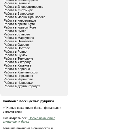
Работа в Виннице
Работа в Днепропетровске
Работа в Житомире
Работа в Запорожье
Работа в Ивано-Франковске
Работа в Кировограде
Работа в Кременчуге
Работа в Кривом Роге
Работа в Луцке
Работа во Львове
Работа в Мариуполе
Работа в Николаеве
Работа в Одессе
Работа в Полтаве
Работа в Ровно
Работа в Сумах
Работа в Тернополе
Работа в Ужгороде
Работа в Харькове
Работа в Херсоне
Работа в Хмельницком
Работа в Черкассах
Работа в Чернигове
Работа в Черновцах
Работа в Других городах
Наиболее посещаемые рубрики
✅ Новые вакансии в банке, финансах и
страховании
Посмотреть все:
Новые вакансии в
финансах и банке
Горящие вакансии в банковской и