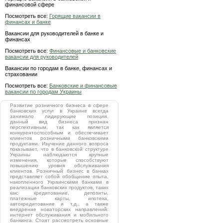
финансовой сфере
Посмотреть все:
Горящие вакансии в
финансах и банке
Вакансии для руководителей в банке и
финансах
Посмотреть все:
Финансовые и банковские
вакансии для руководителей
Вакансии по городам в банке, финансах и
страховании
Посмотреть все:
Банковские и финансовые
вакансии по городам Украины
Развитие розничного бизнеса в сфере
банковских услуг в Украине всегда
занимало лидирующие позиции,
данный вид бизнеса признан
перспективным, так как является
конкурентоспособным и обеспечивает
клиентов розничными банковскими
продуктами. Изучение данного вопроса
показывает, что в банковской структуре
Украины наблюдаются крупные
изменения, которые способствуют
повышению уровня обслуживания
клиентов. Розничный бизнес в банках
представляет собой обобщение опыта,
накопленного Украинскими банками в
реализации банковских продуктов, таких
как: кредитование, депозиты,
платежные карты, ипотека,
автокредитование и т.д., а также
внедрение новаторских направлений:
интернет обслуживания и мобильного
банкинга. Стоит рассмотреть основные