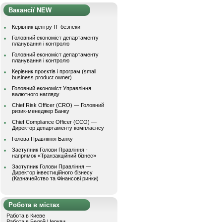
Вакансії NEW
Керівник центру ІТ-безпеки
Головний економіст департаменту
планування і контролю
Головний економіст департаменту
планування і контролю
Керівник проєктів і програм (small
business product owner)
Головний економіст Управління
валютного нагляду
Chief Risk Officer (CRO) — Головний
ризик-менеджер Банку
Chief Compliance Officer (CCO) —
Директор департаменту комплаєнсу
Голова Правління Банку
Заступник Голови Правління -
напрямок «Транзакційний бізнес»
Заступник Голови Правління —
Директор інвестиційного бізнесу
(Казначейство та Фінансові ринки)
Робота в містах
Работа в Киеве
Работа в Белой Церкви