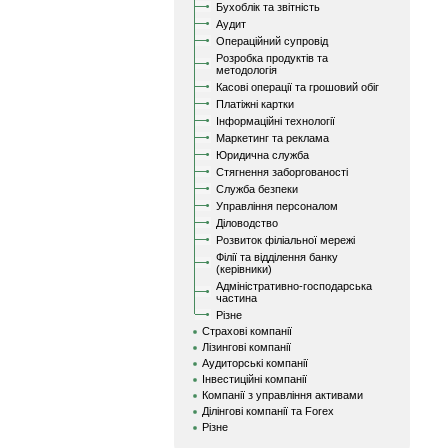
Бухоблік та звітність
Аудит
Операційний супровід
Розробка продуктів та
методологія
Касові операції та грошовий обіг
Платіжні картки
Інформаційні технології
Маркетинг та реклама
Юридична служба
Стягнення заборгованості
Служба безпеки
Управління персоналом
Діловодство
Розвиток філіальної мережі
Філії та відділення банку
(керівники)
Адміністративно-господарська
частина
Різне
Страхові компанії
Лізингові компанії
Аудиторські компанії
Інвестиційні компанії
Компанії з управління активами
Ділінгові компанії та Forex
Різне