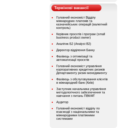
Термінові вакансії
Головний економіст Відділу
міжнародних платежів та
казначейських операцій (валютний
контроль)
Керівник проєктів і програм (small
business product owner)
Аналітик Б2 (Analyst B2)
Директор відділення Банку
Фахівець з оптимізації та
автоматизації проєктів
Головний економіст управління
корпоративних кредитних ризиків
Департаменту ризик-менеджменту
Фахівець з обслуговування клієнтів
в міжнародний банк (Київ)
Заступник начальника управління
методологічного забезпечення та
навчання з питань ПВК/ФТ
Аудитор
Головний економіст відділу по
взаємодії з національними та
міжнародними платіжними
системами