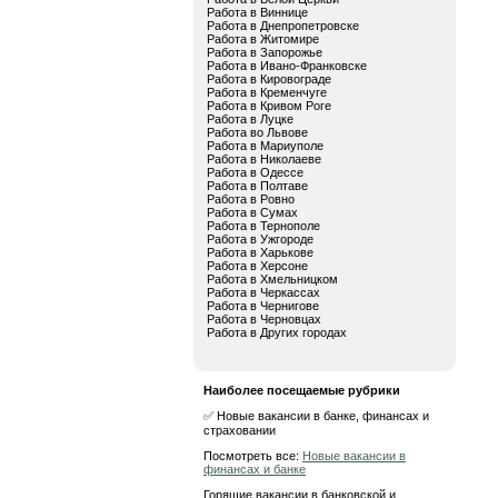
Работа в Виннице
Работа в Днепропетровске
Работа в Житомире
Работа в Запорожье
Работа в Ивано-Франковске
Работа в Кировограде
Работа в Кременчуге
Работа в Кривом Роге
Работа в Луцке
Работа во Львове
Работа в Мариуполе
Работа в Николаеве
Работа в Одессе
Работа в Полтаве
Работа в Ровно
Работа в Сумах
Работа в Тернополе
Работа в Ужгороде
Работа в Харькове
Работа в Херсоне
Работа в Хмельницком
Работа в Черкассах
Работа в Чернигове
Работа в Черновцах
Работа в Других городах
Наиболее посещаемые рубрики
✅ Новые вакансии в банке, финансах и
страховании
Посмотреть все:
Новые вакансии в
финансах и банке
Горящие вакансии в банковской и