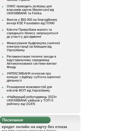
ОККО проводить розіграш для
власників карток Mastercard від
UKRSIBBANK та Fishka
Внесок у $60 000 на благодійному
вечорі KSE Foundation від ПУМб
Клієнти ПриватБанк малого та
середнього бізнесу запрошуються
до участі у дослідженні
Фінансування будівництва сонячної
електростанції на Київщині від
Укргазбанку
Регламентовані технічні заходи в
індустріальному середовищі
Автоматизованої системи виплат
Фонду
УКРЕКСІМБАНК оголосив про
конкурс з відбору суб’єкта оціночної
діяльності
Розширення можливостей для
клієнтів ФОП від Укргазбанку
«Найкращий роботодавець 2023»
UKRSIBBANK увійшов у ТОП-5
рейтингу від UGEN
Посилання
кредит онлайн на карту без отказа
все мфо украины
вакансии в банках