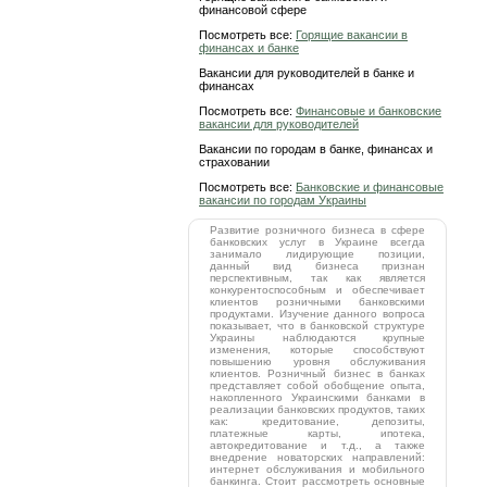
финансовой сфере
Посмотреть все:
Горящие вакансии в
финансах и банке
Вакансии для руководителей в банке и
финансах
Посмотреть все:
Финансовые и банковские
вакансии для руководителей
Вакансии по городам в банке, финансах и
страховании
Посмотреть все:
Банковские и финансовые
вакансии по городам Украины
Развитие розничного бизнеса в сфере
банковских услуг в Украине всегда
занимало лидирующие позиции,
данный вид бизнеса признан
перспективным, так как является
конкурентоспособным и обеспечивает
клиентов розничными банковскими
продуктами. Изучение данного вопроса
показывает, что в банковской структуре
Украины наблюдаются крупные
изменения, которые способствуют
повышению уровня обслуживания
клиентов. Розничный бизнес в банках
представляет собой обобщение опыта,
накопленного Украинскими банками в
реализации банковских продуктов, таких
как: кредитование, депозиты,
платежные карты, ипотека,
автокредитование и т.д., а также
внедрение новаторских направлений:
интернет обслуживания и мобильного
банкинга. Стоит рассмотреть основные