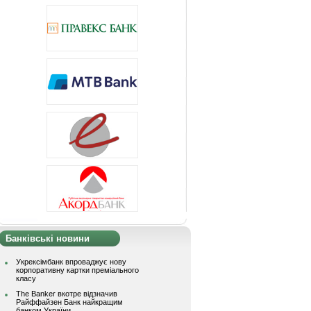
Банківські новини
Укрексімбанк впроваджує нову
корпоративну картки преміального
класу
The Banker вкотре відзначив
Райффайзен Банк найкращим
банком України