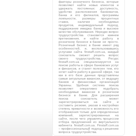
факторы розничного бизнеса, которые
позволяют найти новых клиентов и
удержать постоянных: доступность,
удобство расположения банкоматов,
банка и его филиалов, программы
лояльности, размеры процентных
ставок, наличие необходимых
продуктов, индивидуальный подход,
поддержание имиджа банка и высокое
качество обслуживания. Нередко вопрос
трудоустройства становится камнем
преткновения, и найти работу в
розничном бизнесе в банке не просто.
Розничный бизнес в банке имеет ряд
особенностей, и, воспользовавшись
услугами сайта finstaff.com.ua, каждый
соискатель сможет решить вопрос
своего трудоустройства. Ресурс
finstaff.com.ua специализируется на
поиске работы в сфере банковских услуг
и финансов, и станет полезен тем, кто
хочет найти работу в данной сфере, так
как в его базе данных представлены
самые актуальные вакансии, от ведущих
банков и финансовых организаций
Украины. Удобная система поиска
позволяет оперативно подобрать
необходимые вакансии в розничном
бизнесе в банке. Для расширения
поиска соискатель может
зарегистрироваться на сайте и
составить резюме, указав в настройках
степень приватности и возможность его
отображения только для определенных
компаний, зарегистрированных на
сайте, после чего управлять процессом
отбора предложений из виртуального
кабинета finstaff.com.ua. Finstaff.com.ua
– профессиональный подход к решению
вопроса трудоустройства.