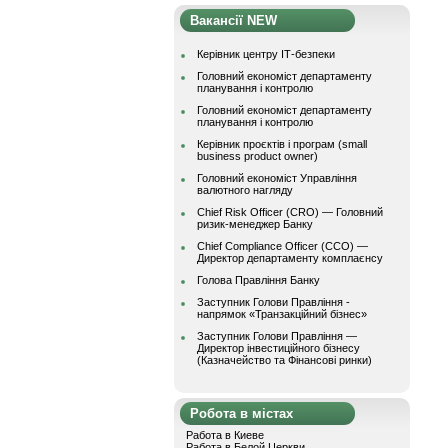
Вакансії NEW
Керівник центру ІТ-безпеки
Головний економіст департаменту
планування і контролю
Головний економіст департаменту
планування і контролю
Керівник проєктів і програм (small
business product owner)
Головний економіст Управління
валютного нагляду
Chief Risk Officer (CRO) — Головний
ризик-менеджер Банку
Chief Compliance Officer (CCO) —
Директор департаменту комплаєнсу
Голова Правління Банку
Заступник Голови Правління -
напрямок «Транзакційний бізнес»
Заступник Голови Правління —
Директор інвестиційного бізнесу
(Казначейство та Фінансові ринки)
Робота в містах
Работа в Киеве
Работа в Белой Церкви