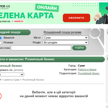
видкий пошук
Розширений пошук резюме
Вакансія
Місто
Резюме
Розділ
ві слова
ота и вакансии: Розничный бизнес
ничный бизнес
Город :
Суми
Категория:
Работа в банке
ровать по:
региону
Подкатегория:
Роздрібний бізнес
ff
> работа Суми
>
Розничный бизнес
Вибачте, але в цій категорії
на даний момент немає відкритих вакансій