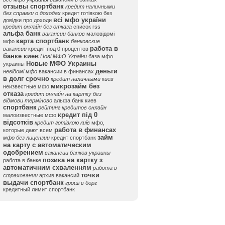
отзывы спортбанк
кредит наличными
без справки о доходах
кредит готівкою без
всі мфо україни
довідки про доходи
кредит онлайн без отказа
список rss
альфа банк
вакансии банков
маловідомі
карта спортбанк
мфо
банковские
работа в
вакансии
кредит под 0 процентов
банке киев
Нові МФО України
база мфо
Новые МФО Украины
украины
деньги
невідомі мфо
вакансии в финансах
в долг срочно
кредит наличными киев
микрозайм без
неизвестные мфо
отказа
кредит онлайн на картку без
відмови терміново
альфа банк киев
спортбанк
рейтинг кредитов онлайн
кредит під 0
малоизвестные мфо
відсотків
кредит готівкою київ
мфо,
работа в финансах
которые дают всем
займ
мфо без лицензии
кредит спортбанк
на карту с автоматическим
одобрением
вакансии банков украины
позика на картку з
работа в банке
автоматичним схваленням
работа в
точки
страховании
архив вакансий
выдачи спортбанк
гроші в борг
кредитный лимит спортбанк