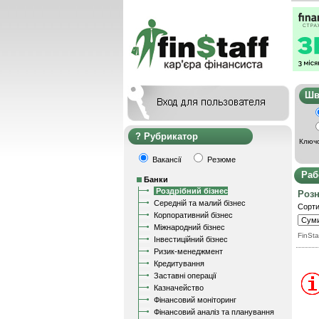
Ш
Рубрикатор
Ключо
Вакансії
Резюме
Раб
Банки
Роздрібний бізнес
Роз
Середній та малий бізнес
Сорти
Корпоративний бізнес
Міжнародний бізнес
FinSta
Інвестиційний бізнес
Ризик-менеджмент
Кредитування
Заставні операції
Казначейство
Фінансовий моніторинг
Фінансовий аналіз та планування