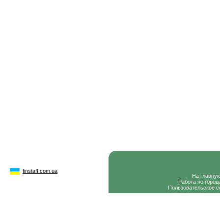
finstaff.com.ua
На главну
Работа по город
Пользовательское с