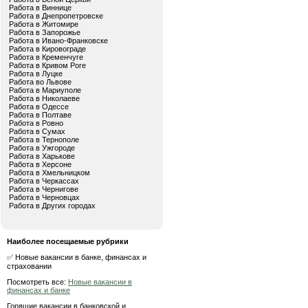
Работа в Виннице
Работа в Днепропетровске
Работа в Житомире
Работа в Запорожье
Работа в Ивано-Франковске
Работа в Кировограде
Работа в Кременчуге
Работа в Кривом Роге
Работа в Луцке
Работа во Львове
Работа в Мариуполе
Работа в Николаеве
Работа в Одессе
Работа в Полтаве
Работа в Ровно
Работа в Сумах
Работа в Тернополе
Работа в Ужгороде
Работа в Харькове
Работа в Херсоне
Работа в Хмельницком
Работа в Черкассах
Работа в Чернигове
Работа в Черновцах
Работа в Других городах
Наиболее посещаемые рубрики
✅ Новые вакансии в банке, финансах и
страховании
Посмотреть все:
Новые вакансии в
финансах и банке
Горящие вакансии в банковской и