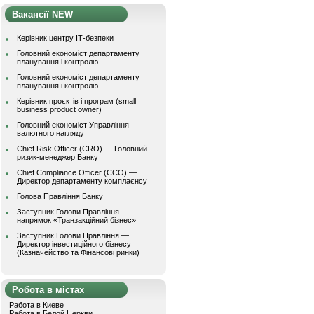
Вакансії NEW
Керівник центру ІТ-безпеки
Головний економіст департаменту
планування і контролю
Головний економіст департаменту
планування і контролю
Керівник проєктів і програм (small
business product owner)
Головний економіст Управління
валютного нагляду
Chief Risk Officer (CRO) — Головний
ризик-менеджер Банку
Chief Compliance Officer (CCO) —
Директор департаменту комплаєнсу
Голова Правління Банку
Заступник Голови Правління -
напрямок «Транзакційний бізнес»
Заступник Голови Правління —
Директор інвестиційного бізнесу
(Казначейство та Фінансові ринки)
Робота в містах
Работа в Киеве
Работа в Белой Церкви