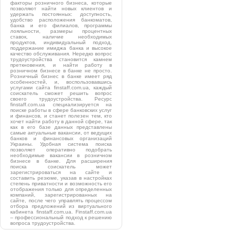
факторы розничного бизнеса, которые
позволяют найти новых клиентов и
удержать постоянных: доступность,
удобство расположения банкоматов,
банка и его филиалов, программы
лояльности, размеры процентных
ставок, наличие необходимых
продуктов, индивидуальный подход,
поддержание имиджа банка и высокое
качество обслуживания. Нередко вопрос
трудоустройства становится камнем
преткновения, и найти работу в
розничном бизнесе в банке не просто.
Розничный бизнес в банке имеет ряд
особенностей, и, воспользовавшись
услугами сайта finstaff.com.ua, каждый
соискатель сможет решить вопрос
своего трудоустройства. Ресурс
finstaff.com.ua специализируется на
поиске работы в сфере банковских услуг
и финансов, и станет полезен тем, кто
хочет найти работу в данной сфере, так
как в его базе данных представлены
самые актуальные вакансии, от ведущих
банков и финансовых организаций
Украины. Удобная система поиска
позволяет оперативно подобрать
необходимые вакансии в розничном
бизнесе в банке. Для расширения
поиска соискатель может
зарегистрироваться на сайте и
составить резюме, указав в настройках
степень приватности и возможность его
отображения только для определенных
компаний, зарегистрированных на
сайте, после чего управлять процессом
отбора предложений из виртуального
кабинета finstaff.com.ua. Finstaff.com.ua
– профессиональный подход к решению
вопроса трудоустройства.