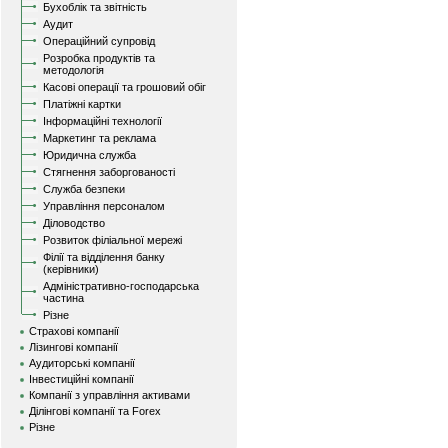
Бухоблік та звітність
Аудит
Операційний супровід
Розробка продуктів та
методологія
Касові операції та грошовий обіг
Платіжні картки
Інформаційні технології
Маркетинг та реклама
Юридична служба
Стягнення заборгованості
Служба безпеки
Управління персоналом
Діловодство
Розвиток філіальної мережі
Філії та відділення банку
(керівники)
Адміністративно-господарська
частина
Різне
Страхові компанії
Лізингові компанії
Аудиторські компанії
Інвестиційні компанії
Компанії з управління активами
Ділінгові компанії та Forex
Різне