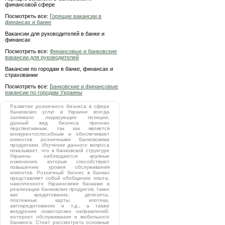
финансовой сфере
Посмотреть все:
Горящие вакансии в
финансах и банке
Вакансии для руководителей в банке и
финансах
Посмотреть все:
Финансовые и банковские
вакансии для руководителей
Вакансии по городам в банке, финансах и
страховании
Посмотреть все:
Банковские и финансовые
вакансии по городам Украины
Развитие розничного бизнеса в сфере
банковских услуг в Украине всегда
занимало лидирующие позиции,
данный вид бизнеса признан
перспективным, так как является
конкурентоспособным и обеспечивает
клиентов розничными банковскими
продуктами. Изучение данного вопроса
показывает, что в банковской структуре
Украины наблюдаются крупные
изменения, которые способствуют
повышению уровня обслуживания
клиентов. Розничный бизнес в банках
представляет собой обобщение опыта,
накопленного Украинскими банками в
реализации банковских продуктов, таких
как: кредитование, депозиты,
платежные карты, ипотека,
автокредитование и т.д., а также
внедрение новаторских направлений:
интернет обслуживания и мобильного
банкинга. Стоит рассмотреть основные