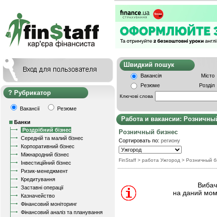
Швидкий пошу
Вакансія
Місто
Резюме
Розділ
Рубрикатор
Ключові слова
Вакансії
Резюме
Работа и вакансии: Розничны
Банки
Роздрібний бізнес
Розничный бизнес
Середній та малий бізнес
Сортировать по:
региону
Корпоративний бізнес
Міжнародний бізнес
FinStaff
> работа Ужгород
>
Розничный б
Інвестиційний бізнес
Ризик-менеджмент
Кредитування
Вибачт
Заставні операції
на даний мом
Казначейство
Фінансовий моніторинг
Фінансовий аналіз та планування