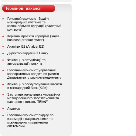
Термінові вакансії
Головний економіст Відділу
міжнародних платежів та
казначейських операцій (валютний
контроль)
Керівник проєктів і програм (small
business product owner)
Аналітик Б2 (Analyst B2)
Директор відділення Банку
Фахівець з оптимізації та
автоматизації проєктів
Головний економіст управління
корпоративних кредитних ризиків
Департаменту ризик-менеджменту
Фахівець з обслуговування клієнтів
в міжнародний банк (Київ)
Заступник начальника управління
методологічного забезпечення та
навчання з питань ПВК/ФТ
Аудитор
Головний економіст відділу по
взаємодії з національними та
міжнародними платіжними
системами