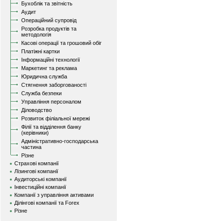
Бухоблік та звітність
Аудит
Операційний супровід
Розробка продуктів та
методологія
Касові операції та грошовий обіг
Платіжні картки
Інформаційні технології
Маркетинг та реклама
Юридична служба
Стягнення заборгованості
Служба безпеки
Управління персоналом
Діловодство
Розвиток філіальної мережі
Філії та відділення банку
(керівники)
Адміністративно-господарська
частина
Різне
Страхові компанії
Лізингові компанії
Аудиторські компанії
Інвестиційні компанії
Компанії з управління активами
Ділінгові компанії та Forex
Різне