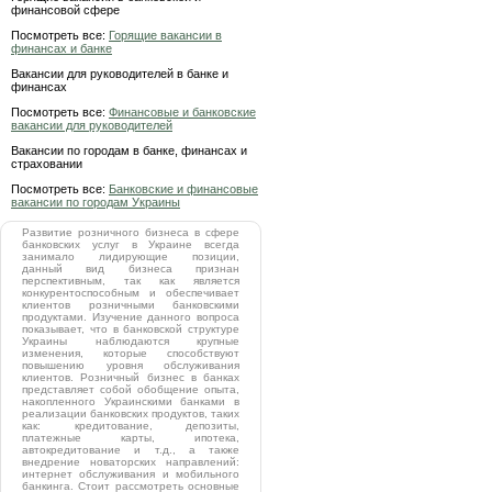
финансовой сфере
Посмотреть все:
Горящие вакансии в
финансах и банке
Вакансии для руководителей в банке и
финансах
Посмотреть все:
Финансовые и банковские
вакансии для руководителей
Вакансии по городам в банке, финансах и
страховании
Посмотреть все:
Банковские и финансовые
вакансии по городам Украины
Развитие розничного бизнеса в сфере
банковских услуг в Украине всегда
занимало лидирующие позиции,
данный вид бизнеса признан
перспективным, так как является
конкурентоспособным и обеспечивает
клиентов розничными банковскими
продуктами. Изучение данного вопроса
показывает, что в банковской структуре
Украины наблюдаются крупные
изменения, которые способствуют
повышению уровня обслуживания
клиентов. Розничный бизнес в банках
представляет собой обобщение опыта,
накопленного Украинскими банками в
реализации банковских продуктов, таких
как: кредитование, депозиты,
платежные карты, ипотека,
автокредитование и т.д., а также
внедрение новаторских направлений:
интернет обслуживания и мобильного
банкинга. Стоит рассмотреть основные