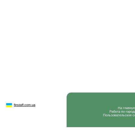
finstaff.com.ua
На главну
Работа по город
Пользовательское с