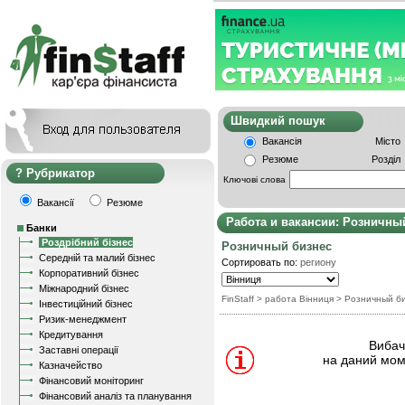
Швидкий пошу
Вакансія
Місто
Резюме
Розділ
Рубрикатор
Ключові слова
Вакансії
Резюме
Работа и вакансии: Розничны
Банки
Роздрібний бізнес
Розничный бизнес
Середній та малий бізнес
Сортировать по:
региону
Корпоративний бізнес
Міжнародний бізнес
FinStaff
> работа Вінниця
>
Розничный б
Інвестиційний бізнес
Ризик-менеджмент
Кредитування
Вибачт
Заставні операції
на даний мом
Казначейство
Фінансовий моніторинг
Фінансовий аналіз та планування