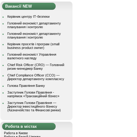
Вакансії NEW
Керівник центру ІТ-безпеки
Головний економіст департаменту
планування і контролю
Головний економіст департаменту
планування і контролю
Керівник проєктів і програм (small
business product owner)
Головний економіст Управління
валютного нагляду
Chief Risk Officer (CRO) — Головний
ризик-менеджер Банку
Chief Compliance Officer (CCO) —
Директор департаменту комплаєнсу
Голова Правління Банку
Заступник Голови Правління -
напрямок «Транзакційний бізнес»
Заступник Голови Правління —
Директор інвестиційного бізнесу
(Казначейство та Фінансові ринки)
Робота в містах
Работа в Киеве
Работа в Белой Церкви