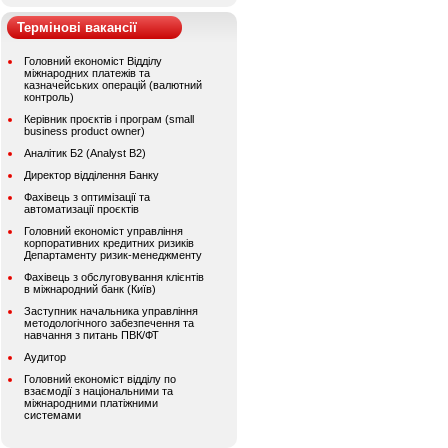
Термінові вакансії
Головний економіст Відділу
міжнародних платежів та
казначейських операцій (валютний
контроль)
Керівник проєктів і програм (small
business product owner)
Аналітик Б2 (Analyst B2)
Директор відділення Банку
Фахівець з оптимізації та
автоматизації проєктів
Головний економіст управління
корпоративних кредитних ризиків
Департаменту ризик-менеджменту
Фахівець з обслуговування клієнтів
в міжнародний банк (Київ)
Заступник начальника управління
методологічного забезпечення та
навчання з питань ПВК/ФТ
Аудитор
Головний економіст відділу по
взаємодії з національними та
міжнародними платіжними
системами