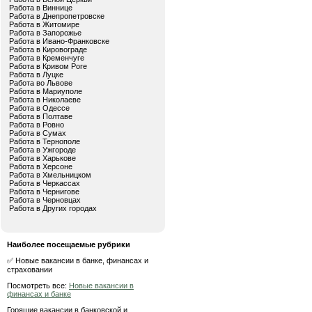
Работа в Виннице
Работа в Днепропетровске
Работа в Житомире
Работа в Запорожье
Работа в Ивано-Франковске
Работа в Кировограде
Работа в Кременчуге
Работа в Кривом Роге
Работа в Луцке
Работа во Львове
Работа в Мариуполе
Работа в Николаеве
Работа в Одессе
Работа в Полтаве
Работа в Ровно
Работа в Сумах
Работа в Тернополе
Работа в Ужгороде
Работа в Харькове
Работа в Херсоне
Работа в Хмельницком
Работа в Черкассах
Работа в Чернигове
Работа в Черновцах
Работа в Других городах
Наиболее посещаемые рубрики
✅ Новые вакансии в банке, финансах и
страховании
Посмотреть все:
Новые вакансии в
финансах и банке
Горящие вакансии в банковской и