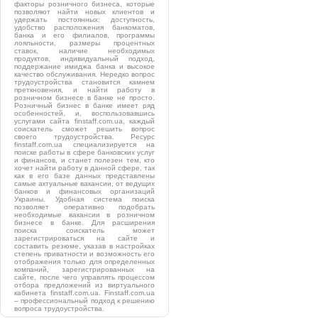
факторы розничного бизнеса, которые
позволяют найти новых клиентов и
удержать постоянных: доступность,
удобство расположения банкоматов,
банка и его филиалов, программы
лояльности, размеры процентных
ставок, наличие необходимых
продуктов, индивидуальный подход,
поддержание имиджа банка и высокое
качество обслуживания. Нередко вопрос
трудоустройства становится камнем
преткновения, и найти работу в
розничном бизнесе в банке не просто.
Розничный бизнес в банке имеет ряд
особенностей, и, воспользовавшись
услугами сайта finstaff.com.ua, каждый
соискатель сможет решить вопрос
своего трудоустройства. Ресурс
finstaff.com.ua специализируется на
поиске работы в сфере банковских услуг
и финансов, и станет полезен тем, кто
хочет найти работу в данной сфере, так
как в его базе данных представлены
самые актуальные вакансии, от ведущих
банков и финансовых организаций
Украины. Удобная система поиска
позволяет оперативно подобрать
необходимые вакансии в розничном
бизнесе в банке. Для расширения
поиска соискатель может
зарегистрироваться на сайте и
составить резюме, указав в настройках
степень приватности и возможность его
отображения только для определенных
компаний, зарегистрированных на
сайте, после чего управлять процессом
отбора предложений из виртуального
кабинета finstaff.com.ua. Finstaff.com.ua
– профессиональный подход к решению
вопроса трудоустройства.