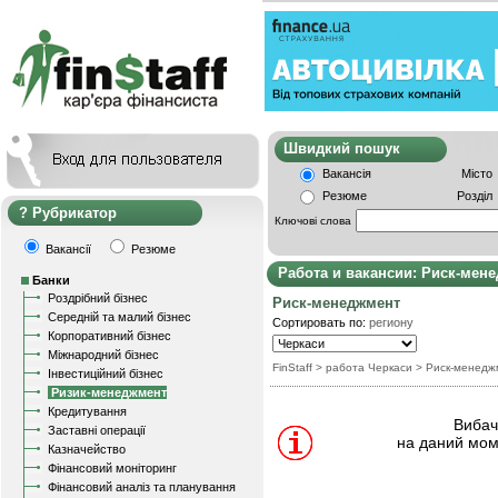
Швидкий пошу
Вакансія
Місто
Резюме
Розділ
Рубрикатор
Ключові слова
Вакансії
Резюме
Работа и вакансии: Риск-мен
Банки
Роздрібний бізнес
Риск-менеджмент
Середній та малий бізнес
Сортировать по:
региону
Корпоративний бізнес
Міжнародний бізнес
FinStaff
> работа Черкаси
>
Риск-менедж
Інвестиційний бізнес
Ризик-менеджмент
Кредитування
Вибачт
Заставні операції
на даний мом
Казначейство
Фінансовий моніторинг
Фінансовий аналіз та планування