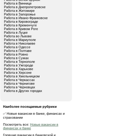
Работа в Виннице
Работа в Днепропетровске
Работа в Житомире
Работа в Запорожье
Работа в Ивано-Франковске
Работа в Кировограде
Работа в Кременчуге
Работа в Кривом Роге
Работа в Луцке
Работа во Львове
Работа в Мариуполе
Работа в Николаеве
Работа в Одессе
Работа в Полтаве
Работа в Ровно
Работа в Сумах
Работа в Тернополе
Работа в Ужгороде
Работа в Харькове
Работа в Херсоне
Работа в Хмельницком
Работа в Черкассах
Работа в Чернигове
Работа в Черновцах
Работа в Других городах
Наиболее посещаемые рубрики
✅ Новые вакансии в банке, финансах и
страховании
Посмотреть все:
Новые вакансии в
финансах и банке
Горящие вакансии в банковской и