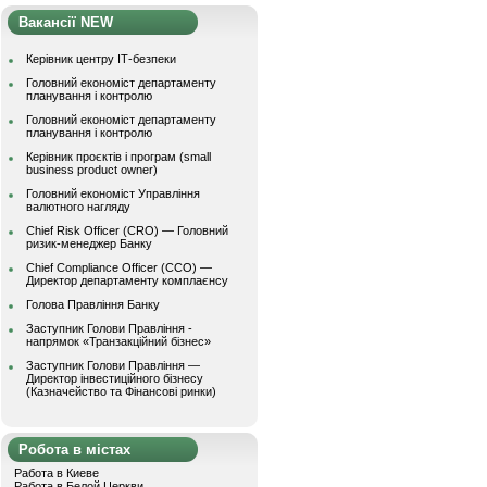
Вакансії NEW
Керівник центру ІТ-безпеки
Головний економіст департаменту
планування і контролю
Головний економіст департаменту
планування і контролю
Керівник проєктів і програм (small
business product owner)
Головний економіст Управління
валютного нагляду
Chief Risk Officer (CRO) — Головний
ризик-менеджер Банку
Chief Compliance Officer (CCO) —
Директор департаменту комплаєнсу
Голова Правління Банку
Заступник Голови Правління -
напрямок «Транзакційний бізнес»
Заступник Голови Правління —
Директор інвестиційного бізнесу
(Казначейство та Фінансові ринки)
Робота в містах
Работа в Киеве
Работа в Белой Церкви