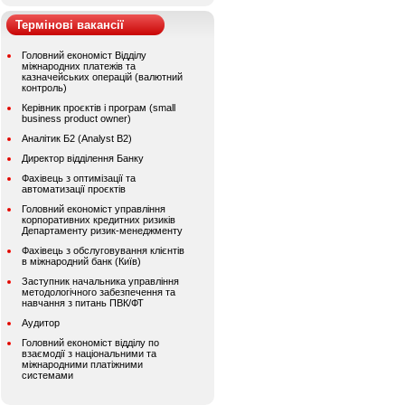
Термінові вакансії
Головний економіст Відділу
міжнародних платежів та
казначейських операцій (валютний
контроль)
Керівник проєктів і програм (small
business product owner)
Аналітик Б2 (Analyst B2)
Директор відділення Банку
Фахівець з оптимізації та
автоматизації проєктів
Головний економіст управління
корпоративних кредитних ризиків
Департаменту ризик-менеджменту
Фахівець з обслуговування клієнтів
в міжнародний банк (Київ)
Заступник начальника управління
методологічного забезпечення та
навчання з питань ПВК/ФТ
Аудитор
Головний економіст відділу по
взаємодії з національними та
міжнародними платіжними
системами