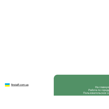
finstaff.com.ua
На главну
Работа по город
Пользовательское с