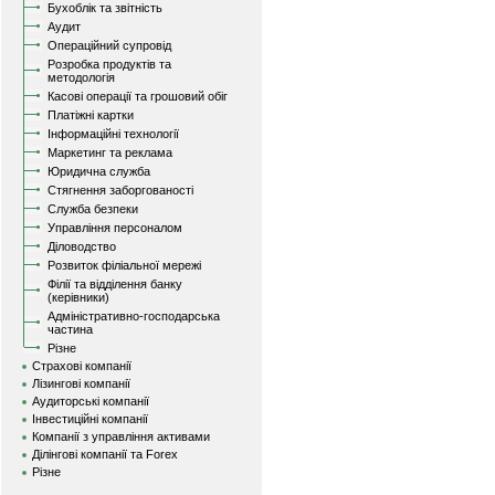
Бухоблік та звітність
Аудит
Операційний супровід
Розробка продуктів та
методологія
Касові операції та грошовий обіг
Платіжні картки
Інформаційні технології
Маркетинг та реклама
Юридична служба
Стягнення заборгованості
Служба безпеки
Управління персоналом
Діловодство
Розвиток філіальної мережі
Філії та відділення банку
(керівники)
Адміністративно-господарська
частина
Різне
Страхові компанії
Лізингові компанії
Аудиторські компанії
Інвестиційні компанії
Компанії з управління активами
Ділінгові компанії та Forex
Різне