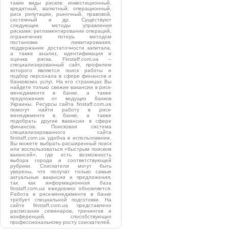
такие виды рисков: инвестиционный,
кредитный, валютный, операционный,
риск репутации, рыночный, правовой,
системный и др. Существуют
следующие методы управления
рисками: регламентирование операций,
ограничение потерь методом
постановки лимитирования,
поддержание достаточности капитала,
а также анализ, идентификация и
оценка риска. Finstaff.com.ua –
специализированный сайт, профилем
которого является поиск работы и
подбор персонала в сфере финансов и
банковских услуг. На его страницах Вы
найдете только свежие вакансии в риск-
менеджменте в банке, а также
предложения от ведущих банков
Украины. Ресурсы сайта finstaff.com.ua
помогут найти работу в риск-
менеджменте в банке, а также
подобрать другие вакансии в сфере
финансов. Поисковая система
специализированного сайта
finstaff.com.ua удобна в использовании,
Вы можете выбрать расширенный поиск
или воспользоваться «быстрым поиском
вакансий», где есть возможность
выбора города и соответствующей
рубрики. Соискатели могут быть
уверены, что получат только самые
актуальные вакансии и предложения,
так как информационная база
finstaff.com.ua ежедневно обновляется.
Работа в риск-менеджменте в банке
требует специальной подготовки. На
сайте finstaff.com.ua представлено
расписание семинаров, тренингов и
конференций, способствующих
профессиональному росту соискателей.