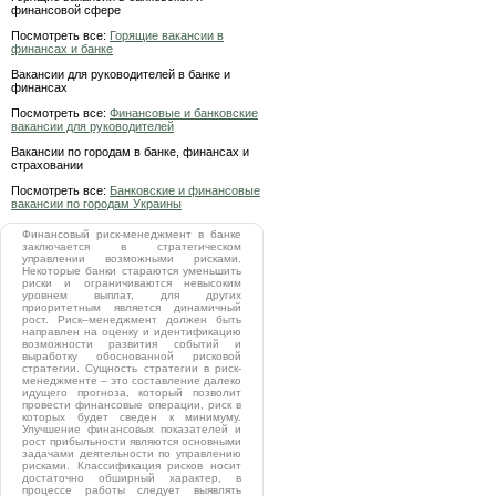
финансовой сфере
Посмотреть все:
Горящие вакансии в
финансах и банке
Вакансии для руководителей в банке и
финансах
Посмотреть все:
Финансовые и банковские
вакансии для руководителей
Вакансии по городам в банке, финансах и
страховании
Посмотреть все:
Банковские и финансовые
вакансии по городам Украины
Финансовый риск-менеджмент в банке
заключается в стратегическом
управлении возможными рисками.
Некоторые банки стараются уменьшить
риски и ограничиваются невысоким
уровнем выплат, для других
приоритетным является динамичный
рост. Риск–менеджмент должен быть
направлен на оценку и идентификацию
возможности развития событий и
выработку обоснованной рисковой
стратегии. Сущность стратегии в риск-
менеджменте – это составление далеко
идущего прогноза, который позволит
провести финансовые операции, риск в
которых будет сведен к минимуму.
Улучшение финансовых показателей и
рост прибыльности являются основными
задачами деятельности по управлению
рисками. Классификация рисков носит
достаточно обширный характер, в
процессе работы следует выявлять