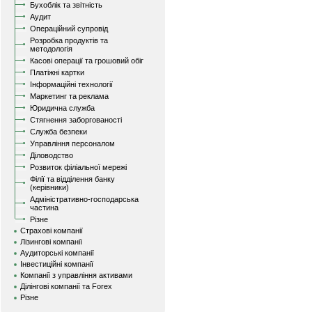
Бухоблік та звітність
Аудит
Операційний супровід
Розробка продуктів та
методологія
Касові операції та грошовий обіг
Платіжні картки
Інформаційні технології
Маркетинг та реклама
Юридична служба
Стягнення заборгованості
Служба безпеки
Управління персоналом
Діловодство
Розвиток філіальної мережі
Філії та відділення банку
(керівники)
Адміністративно-господарська
частина
Різне
Страхові компанії
Лізингові компанії
Аудиторські компанії
Інвестиційні компанії
Компанії з управління активами
Ділінгові компанії та Forex
Різне