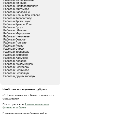
Работа в Виннице
Работа в Днепропетровске
Работа в Житомире
Работа в Запорожье
Работа в Ивано-Франковске
Работа в Кировограде
Работа в Кременчуге
Работа в Кривом Роге
Работа в Луцке
Работа во Львове
Работа в Мариуполе
Работа в Николаеве
Работа в Одессе
Работа в Полтаве
Работа в Ровно
Работа в Сумах
Работа в Тернополе
Работа в Ужгороде
Работа в Харькове
Работа в Херсоне
Работа в Хмельницком
Работа в Черкассах
Работа в Чернигове
Работа в Черновцах
Работа в Других городах
Наиболее посещаемые рубрики
✅ Новые вакансии в банке, финансах и
страховании
Посмотреть все:
Новые вакансии в
финансах и банке
Горящие вакансии в банковской и