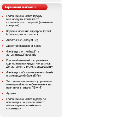
Термінові вакансії
Головний економіст Відділу
міжнародних платежів та
казначейських операцій (валютний
контроль)
Керівник проєктів і програм (small
business product owner)
Аналітик Б2 (Analyst B2)
Директор відділення Банку
Фахівець з оптимізації та
автоматизації проєктів
Головний економіст управління
корпоративних кредитних ризиків
Департаменту ризик-менеджменту
Фахівець з обслуговування клієнтів
в міжнародний банк (Київ)
Заступник начальника управління
методологічного забезпечення та
навчання з питань ПВК/ФТ
Аудитор
Головний економіст відділу по
взаємодії з національними та
міжнародними платіжними
системами