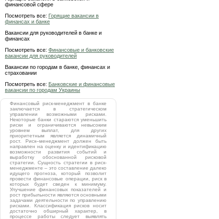
финансовой сфере
Посмотреть все:
Горящие вакансии в
финансах и банке
Вакансии для руководителей в банке и
финансах
Посмотреть все:
Финансовые и банковские
вакансии для руководителей
Вакансии по городам в банке, финансах и
страховании
Посмотреть все:
Банковские и финансовые
вакансии по городам Украины
Финансовый риск-менеджмент в банке
заключается в стратегическом
управлении возможными рисками.
Некоторые банки стараются уменьшить
риски и ограничиваются невысоким
уровнем выплат, для других
приоритетным является динамичный
рост. Риск–менеджмент должен быть
направлен на оценку и идентификацию
возможности развития событий и
выработку обоснованной рисковой
стратегии. Сущность стратегии в риск-
менеджменте – это составление далеко
идущего прогноза, который позволит
провести финансовые операции, риск в
которых будет сведен к минимуму.
Улучшение финансовых показателей и
рост прибыльности являются основными
задачами деятельности по управлению
рисками. Классификация рисков носит
достаточно обширный характер, в
процессе работы следует выявлять