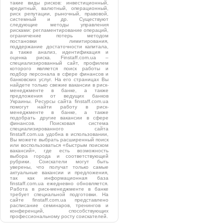
такие виды рисков: инвестиционный,
кредитный, валютный, операционный,
риск репутации, рыночный, правовой,
системный и др. Существуют
следующие методы управления
рисками: регламентирование операций,
ограничение потерь методом
постановки лимитирования,
поддержание достаточности капитала,
а также анализ, идентификация и
оценка риска. Finstaff.com.ua –
специализированный сайт, профилем
которого является поиск работы и
подбор персонала в сфере финансов и
банковских услуг. На его страницах Вы
найдете только свежие вакансии в риск-
менеджменте в банке, а также
предложения от ведущих банков
Украины. Ресурсы сайта finstaff.com.ua
помогут найти работу в риск-
менеджменте в банке, а также
подобрать другие вакансии в сфере
финансов. Поисковая система
специализированного сайта
finstaff.com.ua удобна в использовании,
Вы можете выбрать расширенный поиск
или воспользоваться «быстрым поиском
вакансий», где есть возможность
выбора города и соответствующей
рубрики. Соискатели могут быть
уверены, что получат только самые
актуальные вакансии и предложения,
так как информационная база
finstaff.com.ua ежедневно обновляется.
Работа в риск-менеджменте в банке
требует специальной подготовки. На
сайте finstaff.com.ua представлено
расписание семинаров, тренингов и
конференций, способствующих
профессиональному росту соискателей.