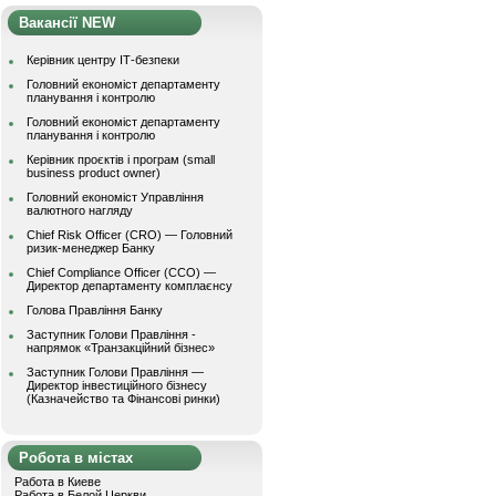
Вакансії NEW
Керівник центру ІТ-безпеки
Головний економіст департаменту
планування і контролю
Головний економіст департаменту
планування і контролю
Керівник проєктів і програм (small
business product owner)
Головний економіст Управління
валютного нагляду
Chief Risk Officer (CRO) — Головний
ризик-менеджер Банку
Chief Compliance Officer (CCO) —
Директор департаменту комплаєнсу
Голова Правління Банку
Заступник Голови Правління -
напрямок «Транзакційний бізнес»
Заступник Голови Правління —
Директор інвестиційного бізнесу
(Казначейство та Фінансові ринки)
Робота в містах
Работа в Киеве
Работа в Белой Церкви