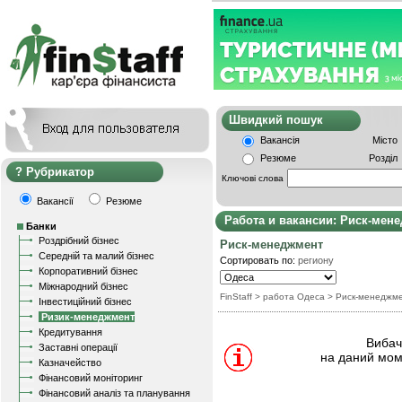
Швидкий пошу
Вакансія
Місто
Резюме
Розділ
Рубрикатор
Ключові слова
Вакансії
Резюме
Работа и вакансии: Риск-мен
Банки
Роздрібний бізнес
Риск-менеджмент
Середній та малий бізнес
Сортировать по:
региону
Корпоративний бізнес
Міжнародний бізнес
FinStaff
> работа Одеса
>
Риск-менеджм
Інвестиційний бізнес
Ризик-менеджмент
Кредитування
Вибачт
Заставні операції
на даний мом
Казначейство
Фінансовий моніторинг
Фінансовий аналіз та планування