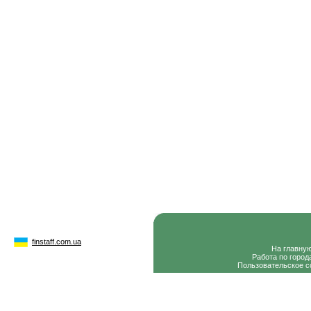
finstaff.com.ua
На главну
Работа по город
Пользовательское с