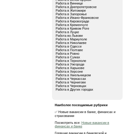
Работа в Виннице
Работа в Днепропетровске
Работа в Житомире
Работа в Запорожье
Работа в Ивано-Франковске
Работа в Кировограде
Работа в Кременчуге
Работа в Кривом Роге
Работа в Луцке
Работа во Львове
Работа в Мариуполе
Работа в Николаеве
Работа в Одессе
Работа в Полтаве
Работа в Ровно
Работа в Сумах
Работа в Тернополе
Работа в Ужгороде
Работа в Харькове
Работа в Херсоне
Работа в Хмельницком
Работа в Черкассах
Работа в Чернигове
Работа в Черновцах
Работа в Других городах
Наиболее посещаемые рубрики
✅ Новые вакансии в банке, финансах и
страховании
Посмотреть все:
Новые вакансии в
финансах и банке
Горящие вакансии в банковской и