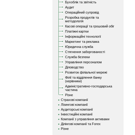
Бухоблік та звітність
Аудит
Операційний супровід
Розробка продуктів та
методологія
Касові операції та грошовий обіг
Платіжні картки
Інформаційні технології
Маркетинг та реклама
Юридична служба
Стягнення заборгованості
Служба безпеки
Управління персоналом
Діловодство
Розвиток філіальної мережі
Філії та відділення банку
(керівники)
Адміністративно-господарська
частина
Різне
Страхові компанії
Лізингові компанії
Аудиторські компанії
Інвестиційні компанії
Компанії з управління активами
Ділінгові компанії та Forex
Різне