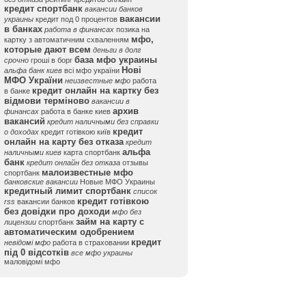
кредит спортбанк
вакансии банков
вакансии
украины
кредит под 0 процентов
в банках
работа в финансах
позика на
мфо,
картку з автоматичним схваленням
которые дают всем
деньги в долг
база мфо украины
срочно
гроші в борг
Нові
альфа банк киев
всі мфо україни
МФО України
неизвестные мфо
работа
кредит онлайн на картку без
в банке
відмови терміново
вакансии в
архив
финансах
работа в банке киев
вакансий
кредит наличными без справки
кредит
о доходах
кредит готівкою київ
онлайн на карту без отказа
кредит
альфа
наличными киев
карта спортбанк
банк
кредит онлайн без отказа
отзывы
малоизвестные мфо
спортбанк
банковские вакансии
Новые МФО Украины
кредитный лимит спортбанк
список
кредит готівкою
rss
вакансии банков
без довідки про доходи
мфо без
займ на карту с
лицензии
спортбанк
автоматическим одобрением
кредит
невідомі мфо
работа в страховании
під 0 відсотків
все мфо украины
маловідомі мфо