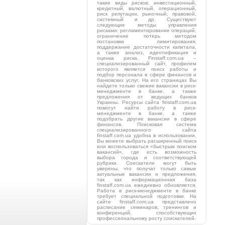
такие виды рисков: инвестиционный,
кредитный, валютный, операционный,
риск репутации, рыночный, правовой,
системный и др. Существуют
следующие методы управления
рисками: регламентирование операций,
ограничение потерь методом
постановки лимитирования,
поддержание достаточности капитала,
а также анализ, идентификация и
оценка риска. Finstaff.com.ua –
специализированный сайт, профилем
которого является поиск работы и
подбор персонала в сфере финансов и
банковских услуг. На его страницах Вы
найдете только свежие вакансии в риск-
менеджменте в банке, а также
предложения от ведущих банков
Украины. Ресурсы сайта finstaff.com.ua
помогут найти работу в риск-
менеджменте в банке, а также
подобрать другие вакансии в сфере
финансов. Поисковая система
специализированного сайта
finstaff.com.ua удобна в использовании,
Вы можете выбрать расширенный поиск
или воспользоваться «быстрым поиском
вакансий», где есть возможность
выбора города и соответствующей
рубрики. Соискатели могут быть
уверены, что получат только самые
актуальные вакансии и предложения,
так как информационная база
finstaff.com.ua ежедневно обновляется.
Работа в риск-менеджменте в банке
требует специальной подготовки. На
сайте finstaff.com.ua представлено
расписание семинаров, тренингов и
конференций, способствующих
профессиональному росту соискателей.