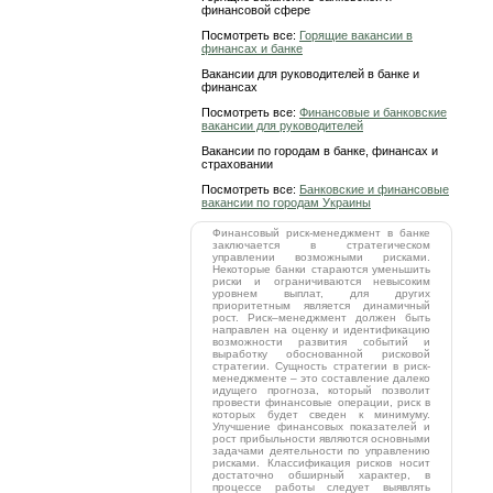
финансовой сфере
Посмотреть все:
Горящие вакансии в
финансах и банке
Вакансии для руководителей в банке и
финансах
Посмотреть все:
Финансовые и банковские
вакансии для руководителей
Вакансии по городам в банке, финансах и
страховании
Посмотреть все:
Банковские и финансовые
вакансии по городам Украины
Финансовый риск-менеджмент в банке
заключается в стратегическом
управлении возможными рисками.
Некоторые банки стараются уменьшить
риски и ограничиваются невысоким
уровнем выплат, для других
приоритетным является динамичный
рост. Риск–менеджмент должен быть
направлен на оценку и идентификацию
возможности развития событий и
выработку обоснованной рисковой
стратегии. Сущность стратегии в риск-
менеджменте – это составление далеко
идущего прогноза, который позволит
провести финансовые операции, риск в
которых будет сведен к минимуму.
Улучшение финансовых показателей и
рост прибыльности являются основными
задачами деятельности по управлению
рисками. Классификация рисков носит
достаточно обширный характер, в
процессе работы следует выявлять