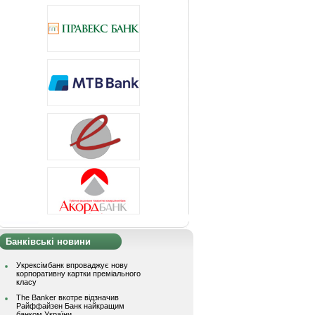
Банківські новини
Укрексімбанк впроваджує нову
корпоративну картки преміального
класу
The Banker вкотре відзначив
Райффайзен Банк найкращим
банком України