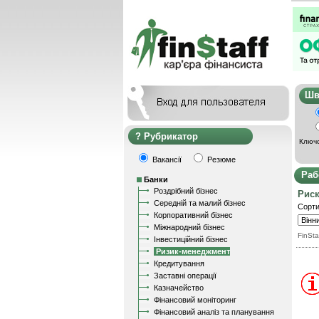
Ш
Рубрикатор
Ключо
Вакансії
Резюме
Раб
Банки
Роздрібний бізнес
Рис
Середній та малий бізнес
Сорти
Корпоративний бізнес
Міжнародний бізнес
FinSta
Інвестиційний бізнес
Ризик-менеджмент
Кредитування
Заставні операції
Казначейство
Фінансовий моніторинг
Фінансовий аналіз та планування