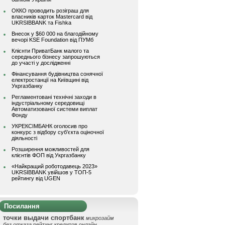
ОККО проводить розіграш для
власників карток Mastercard від
UKRSIBBANK та Fishka
Внесок у $60 000 на благодійному
вечорі KSE Foundation від ПУМб
Клієнти ПриватБанк малого та
середнього бізнесу запрошуються
до участі у дослідженні
Фінансування будівництва сонячної
електростанції на Київщині від
Укргазбанку
Регламентовані технічні заходи в
індустріальному середовищі
Автоматизованої системи виплат
Фонду
УКРЕКСІМБАНК оголосив про
конкурс з відбору суб’єкта оціночної
діяльності
Розширення можливостей для
клієнтів ФОП від Укргазбанку
«Найкращий роботодавець 2023»
UKRSIBBANK увійшов у ТОП-5
рейтингу від UGEN
Посилання
точки выдачи спортбанк
микрозайм
без отказа
рейтинг кредитов онлайн