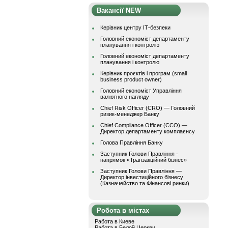
Вакансії NEW
Керівник центру ІТ-безпеки
Головний економіст департаменту
планування і контролю
Головний економіст департаменту
планування і контролю
Керівник проєктів і програм (small
business product owner)
Головний економіст Управління
валютного нагляду
Chief Risk Officer (CRO) — Головний
ризик-менеджер Банку
Chief Compliance Officer (CCO) —
Директор департаменту комплаєнсу
Голова Правління Банку
Заступник Голови Правління -
напрямок «Транзакційний бізнес»
Заступник Голови Правління —
Директор інвестиційного бізнесу
(Казначейство та Фінансові ринки)
Робота в містах
Работа в Киеве
Работа в Белой Церкви