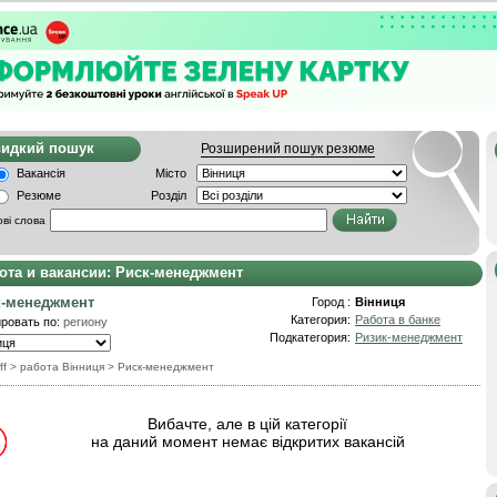
видкий пошук
Розширений пошук резюме
Вакансія
Місто
Резюме
Розділ
ві слова
ота и вакансии: Риск-менеджмент
к-менеджмент
Город :
Вінниця
Категория:
Работа в банке
ровать по:
региону
Подкатегория:
Ризик-менеджмент
ff
> работа Вінниця
>
Риск-менеджмент
Вибачте, але в цій категорії
на даний момент немає відкритих вакансій