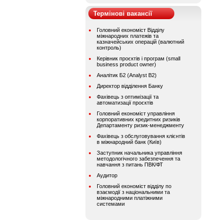
Термінові вакансії
Головний економіст Відділу
міжнародних платежів та
казначейських операцій (валютний
контроль)
Керівник проєктів і програм (small
business product owner)
Аналітик Б2 (Analyst B2)
Директор відділення Банку
Фахівець з оптимізації та
автоматизації проєктів
Головний економіст управління
корпоративних кредитних ризиків
Департаменту ризик-менеджменту
Фахівець з обслуговування клієнтів
в міжнародний банк (Київ)
Заступник начальника управління
методологічного забезпечення та
навчання з питань ПВК/ФТ
Аудитор
Головний економіст відділу по
взаємодії з національними та
міжнародними платіжними
системами