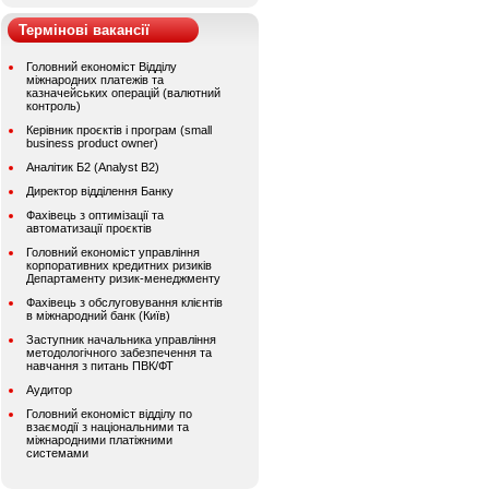
Термінові вакансії
Головний економіст Відділу
міжнародних платежів та
казначейських операцій (валютний
контроль)
Керівник проєктів і програм (small
business product owner)
Аналітик Б2 (Analyst B2)
Директор відділення Банку
Фахівець з оптимізації та
автоматизації проєктів
Головний економіст управління
корпоративних кредитних ризиків
Департаменту ризик-менеджменту
Фахівець з обслуговування клієнтів
в міжнародний банк (Київ)
Заступник начальника управління
методологічного забезпечення та
навчання з питань ПВК/ФТ
Аудитор
Головний економіст відділу по
взаємодії з національними та
міжнародними платіжними
системами