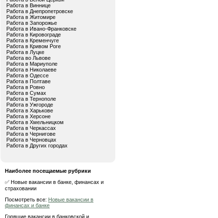
Работа в Виннице
Работа в Днепропетровске
Работа в Житомире
Работа в Запорожье
Работа в Ивано-Франковске
Работа в Кировограде
Работа в Кременчуге
Работа в Кривом Роге
Работа в Луцке
Работа во Львове
Работа в Мариуполе
Работа в Николаеве
Работа в Одессе
Работа в Полтаве
Работа в Ровно
Работа в Сумах
Работа в Тернополе
Работа в Ужгороде
Работа в Харькове
Работа в Херсоне
Работа в Хмельницком
Работа в Черкассах
Работа в Чернигове
Работа в Черновцах
Работа в Других городах
Наиболее посещаемые рубрики
✅ Новые вакансии в банке, финансах и
страховании
Посмотреть все:
Новые вакансии в
финансах и банке
Горящие вакансии в банковской и