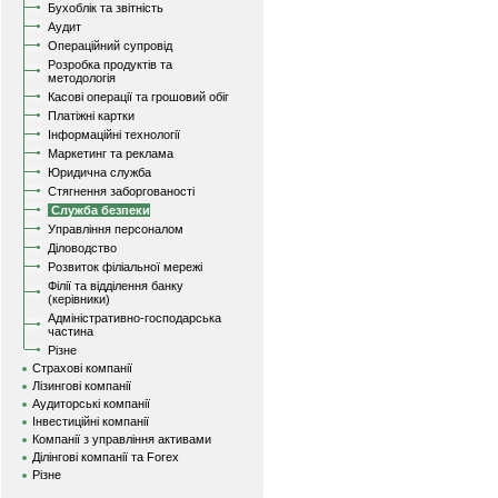
Бухоблік та звітність
Аудит
Операційний супровід
Розробка продуктів та
методологія
Касові операції та грошовий обіг
Платіжні картки
Інформаційні технології
Маркетинг та реклама
Юридична служба
Стягнення заборгованості
Служба безпеки
Управління персоналом
Діловодство
Розвиток філіальної мережі
Філії та відділення банку
(керівники)
Адміністративно-господарська
частина
Різне
Страхові компанії
Лізингові компанії
Аудиторські компанії
Інвестиційні компанії
Компанії з управління активами
Ділінгові компанії та Forex
Різне