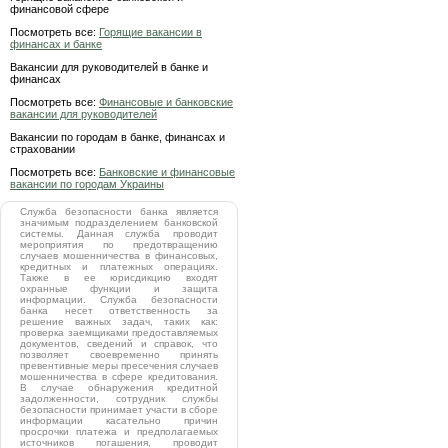
финансовой сфере
Посмотреть все:
Горящие вакансии в
финансах и банке
Вакансии для руководителей в банке и
финансах
Посмотреть все:
Финансовые и банковские
вакансии для руководителей
Вакансии по городам в банке, финансах и
страховании
Посмотреть все:
Банковские и финансовые
вакансии по городам Украины
Служба безопасности банка является
значимым подразделением банковской
системы. Данная служба проводит
мероприятия по предотвращению
случаев мошенничества в финансовых,
кредитных и платежных операциях.
Также в ее юрисдикцию входят
охранные функции и защита
информации. Служба безопасности
банка несет ответственность за
решение важных задач, таких как:
проверка заемщиками предоставляемых
документов, сведений и справок, что
позволяет своевременно принять
превентивные меры пресечения случаев
мошенничества в сфере кредитования.
В случае обнаружения кредитной
задолженности, сотрудник службы
безопасности принимает участи в сборе
информации касательно причин
просрочки платежа и предполагаемых
источников погашения, проводит