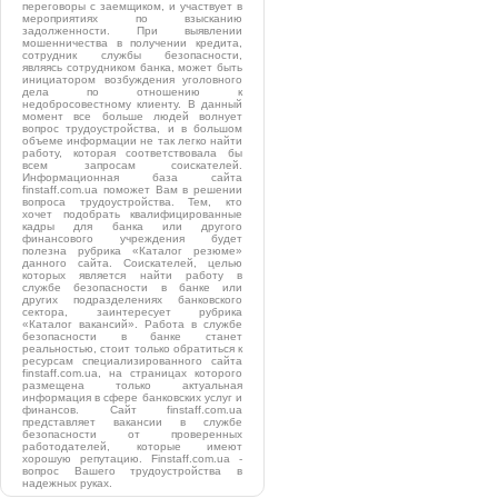
переговоры с заемщиком, и участвует в
мероприятиях по взысканию
задолженности. При выявлении
мошенничества в получении кредита,
сотрудник службы безопасности,
являясь сотрудником банка, может быть
инициатором возбуждения уголовного
дела по отношению к
недобросовестному клиенту. В данный
момент все больше людей волнует
вопрос трудоустройства, и в большом
объеме информации не так легко найти
работу, которая соответствовала бы
всем запросам соискателей.
Информационная база сайта
finstaff.com.ua поможет Вам в решении
вопроса трудоустройства. Тем, кто
хочет подобрать квалифицированные
кадры для банка или другого
финансового учреждения будет
полезна рубрика «Каталог резюме»
данного сайта. Соискателей, целью
которых является найти работу в
службе безопасности в банке или
других подразделениях банковского
сектора, заинтересует рубрика
«Каталог вакансий». Работа в службе
безопасности в банке станет
реальностью, стоит только обратиться к
ресурсам специализированного сайта
finstaff.com.ua, на страницах которого
размещена только актуальная
информация в сфере банковских услуг и
финансов. Сайт finstaff.com.ua
представляет вакансии в службе
безопасности от проверенных
работодателей, которые имеют
хорошую репутацию. Finstaff.com.ua -
вопрос Вашего трудоустройства в
надежных руках.