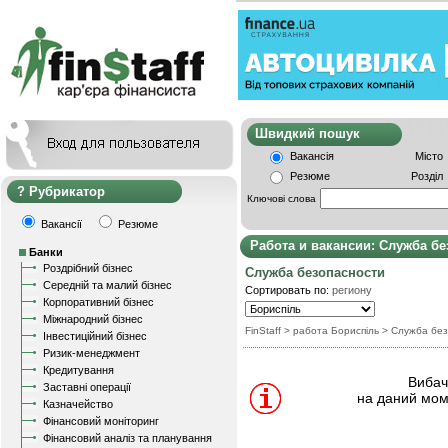
Швидкий пошу
Вакансія
Місто
Резюме
Розділ
Рубрикатор
Ключові слова
Вакансії
Резюме
Работа и вакансии: Служба б
Банки
Роздрібний бізнес
Служба безопасности
Середній та малий бізнес
Сортировать по:
региону
Корпоративний бізнес
Міжнародний бізнес
FinStaff
> работа Бориспіль
>
Служба без
Інвестиційний бізнес
Ризик-менеджмент
Кредитування
Вибачт
Заставні операції
на даний мом
Казначейство
Фінансовий моніторинг
Фінансовий аналіз та планування