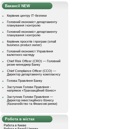
Вакансії NEW
Керівник центру ІТ-безпеки
Головний економіст департаменту
планування і контролю
Головний економіст департаменту
планування і контролю
Керівник проєктів і програм (small
business product owner)
Головний економіст Управління
валютного нагляду
Chief Risk Officer (CRO) — Головний
ризик-менеджер Банку
Chief Compliance Officer (CCO) —
Директор департаменту комплаєнсу
Голова Правління Банку
Заступник Голови Правління -
напрямок «Транзакційний бізнес»
Заступник Голови Правління —
Директор інвестиційного бізнесу
(Казначейство та Фінансові ринки)
Робота в містах
Работа в Киеве
Работа в Белой Церкви