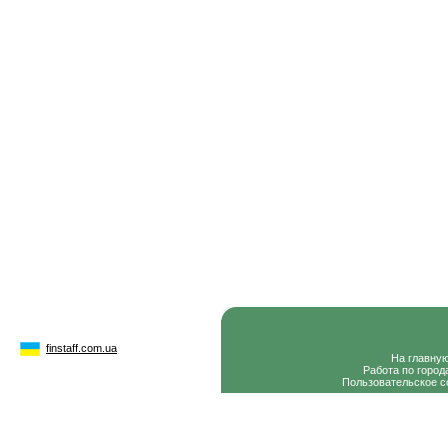
finstaff.com.ua
На главну
Работа по город
Пользовательское с