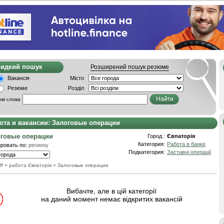
видкий пошук
Розширений пошук резюме
Вакансія
Місто
Резюме
Розділ
ві слова
ота и вакансии: Залоговые операции
оговые операции
Город :
Євпаторія
Категория:
Работа в банке
ровать по:
региону
Подкатегория:
Заставні операції
ff
> работа Євпаторія
>
Залоговые операции
Вибачте, але в цій категорії
на даний момент немає відкритих вакансій