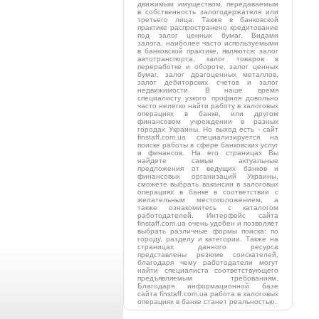
движимым имуществом, передаваемым
в собственность залогодержателя или
третьего лица. Также в банковской
практике распространено кредитование
под залог ценных бумаг. Видами
залога, наиболее часто используемыми
в банковской практике, являются: залог
автотранспорта, залог товаров в
переработке и обороте, залог ценных
бумаг, залог драгоценных металлов,
залог дебиторских счетов и залог
недвижимости. В наше время
специалисту узкого профиля довольно
часто нелегко найти работу в залоговых
операциях в банке, или другом
финансовом учреждении в разных
городах Украины. Но выход есть - сайт
finstaff.com.ua специализируется на
поиске работы в сфере банковских услуг
и финансов. На его страницах Вы
найдете самые актуальные
предложения от ведущих банков и
финансовых организаций Украины,
сможете выбрать вакансии в залоговых
операциях в банке в соответствии с
желательным местоположением, а
также ознакомитесь с каталогом
работодателей. Интерфейс сайта
finstaff.com.ua очень удобен и позволяет
выбрать различные формы поиска: по
городу, разделу и категории. Также на
страницах данного ресурса
представлены резюме соискателей,
благодаря чему работодатели могут
найти специалиста соответствующего
предъявляемым требованиям.
Благодаря информационной базе
сайта finstaff.com.ua работа в залоговых
операциях в банке станет реальностью.