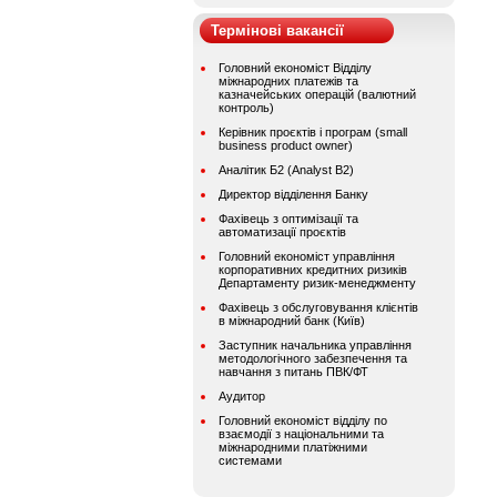
Термінові вакансії
Головний економіст Відділу
міжнародних платежів та
казначейських операцій (валютний
контроль)
Керівник проєктів і програм (small
business product owner)
Аналітик Б2 (Analyst B2)
Директор відділення Банку
Фахівець з оптимізації та
автоматизації проєктів
Головний економіст управління
корпоративних кредитних ризиків
Департаменту ризик-менеджменту
Фахівець з обслуговування клієнтів
в міжнародний банк (Київ)
Заступник начальника управління
методологічного забезпечення та
навчання з питань ПВК/ФТ
Аудитор
Головний економіст відділу по
взаємодії з національними та
міжнародними платіжними
системами