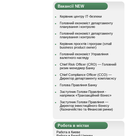
Вакансії NEW
Керівник центру ІТ-безпеки
Головний економіст департаменту
планування і контролю
Головний економіст департаменту
планування і контролю
Керівник проєктів і програм (small
business product owner)
Головний економіст Управління
валютного нагляду
Chief Risk Officer (CRO) — Головний
ризик-менеджер Банку
Chief Compliance Officer (CCO) —
Директор департаменту комплаєнсу
Голова Правління Банку
Заступник Голови Правління -
напрямок «Транзакційний бізнес»
Заступник Голови Правління —
Директор інвестиційного бізнесу
(Казначейство та Фінансові ринки)
Робота в містах
Работа в Киеве
Работа в Белой Церкви