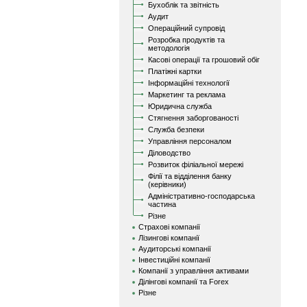
Бухоблік та звітність
Аудит
Операційний супровід
Розробка продуктів та
методологія
Касові операції та грошовий обіг
Платіжні картки
Інформаційні технології
Маркетинг та реклама
Юридична служба
Стягнення заборгованості
Служба безпеки
Управління персоналом
Діловодство
Розвиток філіальної мережі
Філії та відділення банку
(керівники)
Адміністративно-господарська
частина
Різне
Страхові компанії
Лізингові компанії
Аудиторські компанії
Інвестиційні компанії
Компанії з управління активами
Ділінгові компанії та Forex
Різне