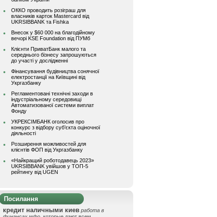
ОККО проводить розіграш для
власників карток Mastercard від
UKRSIBBANK та Fishka
Внесок у $60 000 на благодійному
вечорі KSE Foundation від ПУМб
Клієнти ПриватБанк малого та
середнього бізнесу запрошуються
до участі у дослідженні
Фінансування будівництва сонячної
електростанції на Київщині від
Укргазбанку
Регламентовані технічні заходи в
індустріальному середовищі
Автоматизованої системи виплат
Фонду
УКРЕКСІМБАНК оголосив про
конкурс з відбору суб’єкта оціночної
діяльності
Розширення можливостей для
клієнтів ФОП від Укргазбанку
«Найкращий роботодавець 2023»
UKRSIBBANK увійшов у ТОП-5
рейтингу від UGEN
Посилання
кредит наличными киев
работа в
финансах
мфо, которые дают всем