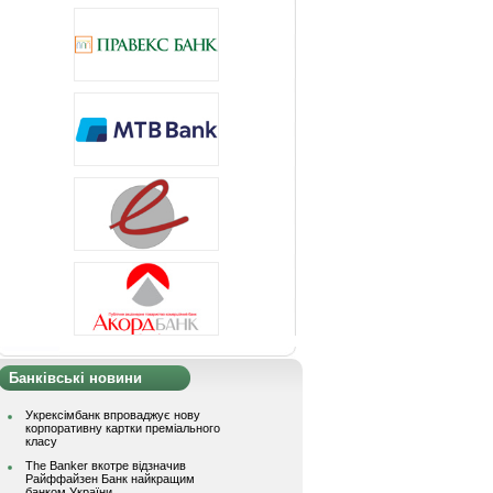
Банківські новини
Укрексімбанк впроваджує нову
корпоративну картки преміального
класу
The Banker вкотре відзначив
Райффайзен Банк найкращим
банком України