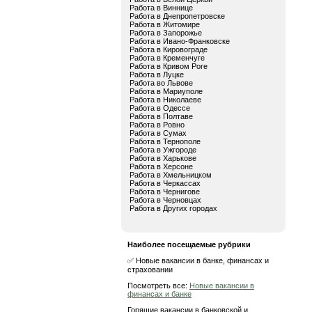
Работа в Виннице
Работа в Днепропетровске
Работа в Житомире
Работа в Запорожье
Работа в Ивано-Франковске
Работа в Кировограде
Работа в Кременчуге
Работа в Кривом Роге
Работа в Луцке
Работа во Львове
Работа в Мариуполе
Работа в Николаеве
Работа в Одессе
Работа в Полтаве
Работа в Ровно
Работа в Сумах
Работа в Тернополе
Работа в Ужгороде
Работа в Харькове
Работа в Херсоне
Работа в Хмельницком
Работа в Черкассах
Работа в Чернигове
Работа в Черновцах
Работа в Других городах
Наиболее посещаемые рубрики
✅ Новые вакансии в банке, финансах и
страховании
Посмотреть все:
Новые вакансии в
финансах и банке
Горящие вакансии в банковской и