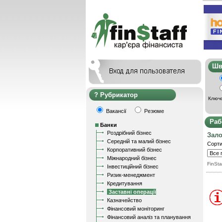
Ш
Рубрикатор
Ключо
Вакансії
Резюме
Раб
Банки
Роздрібний бізнес
Зал
Середній та малий бізнес
Сорти
Корпоративний бізнес
Міжнародний бізнес
FinSta
Інвестиційний бізнес
Ризик-менеджмент
Кредитування
Заставні операції
Казначейство
Фінансовий моніторинг
Фінансовий аналіз та планування