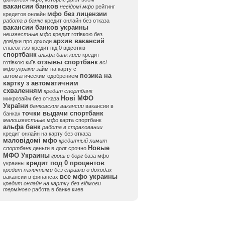
вакансии банков
невідомі мфо
рейтинг
мфо без лицензии
кредитов онлайн
работа в банке
кредит онлайн без отказа
вакансии банков украины
неизвестные мфо
кредит готівкою без
архив вакансий
довідки про доходи
список rss
кредит під 0 відсотків
спортбанк
альфа банк киев
кредит
отзывы спортбанк
готівкою київ
всі
мфо україни
займ на карту с
позика на
автоматическим одобрением
картку з автоматичним
схваленням
кредит спортбанк
Нові МФО
микрозайм без отказа
України
банковские вакансии
вакансии в
точки выдачи спортбанк
банках
малоизвестные мфо
карта спортбанк
альфа банк
работа в страховании
кредит онлайн на карту без отказа
маловідомі мфо
кредитный лимит
Новые
спортбанк
деньги в долг срочно
МФО Украины
гроші в борг
база мфо
кредит под 0 процентов
украины
кредит наличными без справки о доходах
все мфо украины
вакансии в финансах
кредит онлайн на картку без відмови
терміново
работа в банке киев