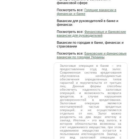
финансовой сфере
Посмотреть все:
Горящие вакансии в
финансах и банке
Вакансии для руководителей в банке и
финансах
Посмотреть все:
Финансовые и банковские
вакансии для руководителей
Вакансии по городам в банке, финансах и
страховании
Посмотреть все:
Банковские и финансовые
вакансии по городам Украины
Залоговые операции в банке – это
предоставление ссуд под залог.
Современная система кредитования
обусловлена необходимостью
обеспечения определенных типов
гарантий и поручительств от третьих
лиц. Данные формы способны
обеспечить надежность залоговых
операций, и возможность возврата
кредитов, в случае нарушения
договоренностей в кредитовании.
Залоговые операции являются
неотъемлемой частью кредитных
операций, и не осуществляются
отдельно от них. Залог можно
разделить на два вида: ипотеку и
заклад. Ипотека – это вид залога, в
котором обязательства возможны за
счет недвижимого имущества, при этом
недвижимое имущество остается в
пользовании ипотекодателя. Заклад –
это вид залоговой операции с